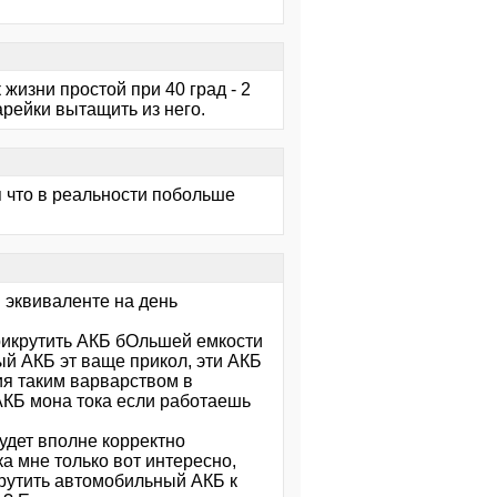
 жизни простой при 40 град - 2
арейки вытащить из него.
тся что в реальности побольше
м эквиваленте на день
 прикрутить АКБ бОльшей емкости
й АКБ эт ваще прикол, эти АКБ
ия таким варварством в
АКБ мона тока если работаешь
удет вполне корректно
а мне только вот интересно,
крутить автомобильный АКБ к