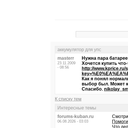
аккумулятор для упс
masterr
Нужна пара батареек
23.11.2009
Хочется купить что
- 08:56
http://www.kprice.ru/
key=%E0%EA%EA%F3
Как я понял нормал
выбор был. Может к
Спасибо.
nikolay_sm
К списку тем
Интересные темы
forums-kuban.ru
Смотри
06.08.2026 - 03:03
Помоги
Что дел