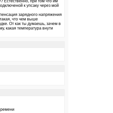
у? Естественно, при том что им
подключеной к упсаку через мой
омпенсация зарядного напряжения
 такая, что чем выше
дке. От как ты думаешь, зачем в
му, какая температура внути
 времени