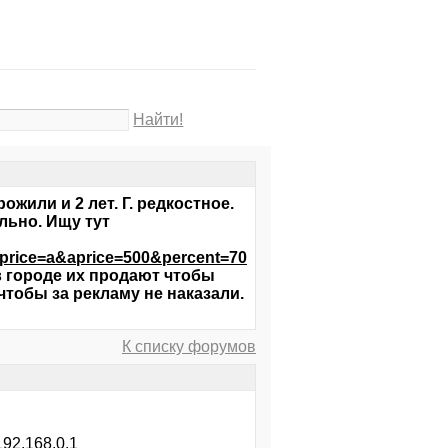
Найти!
жили и 2 лет. Г. редкостное.
льно. Ищу тут
ce=a&aprice=500&percent=70
в городе их продают чтобы
тобы за рекламу не наказали.
К списку форумов
192.168.0.1