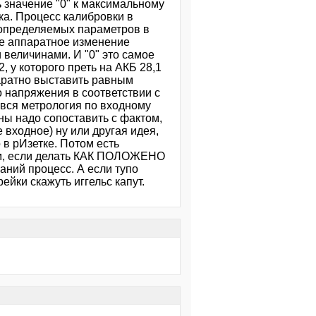
ть значение "0" к максимальному
ка. Процесс калибровки в
 определяемых параметров в
же аппаратное изменение
 величинами. И "0" это самое
, у которого преть на АКБ 28,1
аратно выставить равным
 напряжения в соответствии с
 вся метрология по входному
ы надо сопоставить с фактом,
 входное) ну или другая идея,
 в рИзетке. Потом есть
ем, если делать КАК ПОЛОЖЕНО
аний процесс. А если тупо
ейки скажуть иггельс капут.