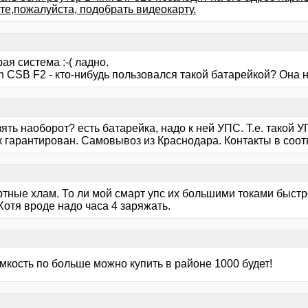
те,пожалуйста, подобрать видеокарту.
рая система :-( ладно.
h CSB F2 - кто-нибудь пользовался такой батарейкой? Она
зять наоборот? есть батарейка, надо к ней УПС. Т.е. такой
к гарантирован. Самовывоз из Краснодара. Контакты в соо
тные хлам. То ли мой смарт упс их большими токами быстро
Хотя вроде надо часа 4 заряжать.
мкость по больше можно купить в районе 1000 будет!