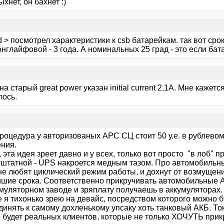
ыхнет, он бахнет :)
 > посмотрел характеристики к csb батарейкам. так вот срок
онглайфовой - 3 года. А номинальных 25 град - это если бат
 на старый great power указан initial current 2.1A. Мне каже
лось.
процедура у авторизованых АРС СЦ стоит 50 у.е. в рублево
ния.
, эта идея зреет давно и у всех, только вот просто "в лоб"
 штатной - UPS накроется медным тазом. Про автомобильны
не любят циклический режим работы, и дохнут от возмущен
йшие срока. Соответственно прикручивать автомобильные 
умуляторном заводе и зряплату получаешь в аккумуляторах.
 я тихонько зрею на девайс, посредством которого можно б
инять к самому дохленькому упсаку хоть танковый АКБ. Ток
о будет реальных клиентов, которые не только ХОЧУТЬ при