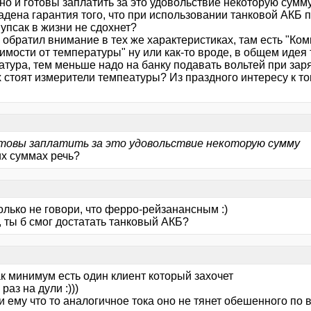
 но и готовы заплатить за это удовольствие некоторую сумм
адена гарантия того, что при использовании танковой АКБ 
упсак в жизни не сдохнет?
, обратил внимание в тех же характеристиках, там есть "К
имости от температуры" ну или как-то вроде, в общем идея
тура, тем меньше надо на банку подавать вольтей при заря
 стоят измерители темпеатуры? Из праздного интересу к то
отовы заплатить за это удовольствие некоторую сумму
их суммах речь?
олько не говори, что ферро-рейзанансным :)
, ты б смог достатать танковый АКБ?
к минимум есть один клиент который захочет
 раз на дули :)))
и ему что то аналогичное тока оно не тянет обешенного по