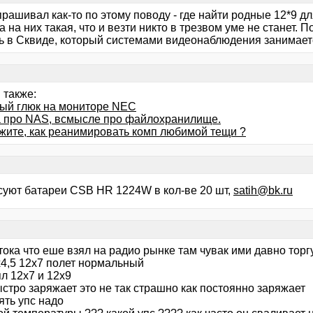
прашивал как-то по этому поводу - где найти родные 12*9 дл
а на них такая, что и везти никто в трезвом уме не станет. 
ь в Сквиде, который системами видеонаблюдения занимает
 также:
ый глюк на мониторе NEC
а про NAS, всмысле про файлохранилище.
жите, как реанимировать комп любимой тещи ?
суют батареи CSB HR 1224W в кол-ве 20 шт,
satih@bk.ru
тока что еше взял на радио рынке там чувак ими давно торг
х4,5 12х7 полет нормальный
л 12х7 и 12х9
стро заряжает это не так страшно как постоянно заряжает
ять упс надо