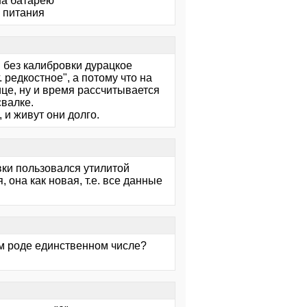
 на батарею
л питания
и без калибровки дурацкое
. редкостное", а потому что на
ице, ну и время рассчитывается
свалке.
 и живут они долго.
вки пользовался утилитой
 она как новая, т.е. все данные
ком роде единственном числе?