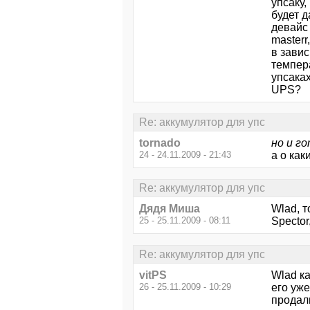
упсаку,
будет д
девайс 
masterr
в завис
темпера
упсаках
UPS?
Re: аккумулятор для упс
tornado
но и г
24 - 24.11.2009 - 21:43
а о как
Re: аккумулятор для упс
Дядя Миша
Wlad, т
25 - 25.11.2009 - 08:11
Spector
Re: аккумулятор для упс
vitPS
Wlad ка
26 - 25.11.2009 - 10:29
его уже
продал