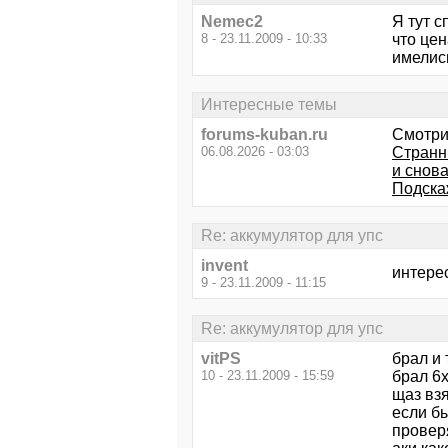
Nemec2
Я тут с
8 - 23.11.2009 - 10:33
что цен
имелис
Интересные темы
forums-kuban.ru
Смотри
06.08.2026 - 03:03
Странн
и снов
Подска
Re: аккумулятор для упс
invent
интере
9 - 23.11.2009 - 11:15
Re: аккумулятор для упс
vitPS
брал и 
10 - 23.11.2009 - 15:59
брал 6
щаз взя
если бы
провер