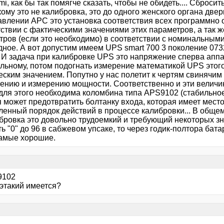
i, как бы так помягче сказать, чтобы не обидеть.... Сброси
ому это не калибровка, это до одного женского органа двер
авлении АРС это установка соответствия всех программно
тствии с фактическими значениями этих параметров, а так 
тров (если это необходимо) в соответствии с номинальными
ное. А вот допустим имеем UPS smart 700 3 поколение 0732
. И задача при калибровке UPS это напряжение сперва апп
льному, потом подогнать измерение математикой UPS этого
еским значением. Попутно у нас полетит к чертям свинячим
ению и измерению мощности. Соответственно и эти величин
 для этого необходима коломбина типа APS9102 (стабильное
 может предотвратить болтанку входа, которая имеет место
ленный порядок действий в процессе калибровки... В общ
ибровка это довольно трудоемкий и требующий некоторых зн
ь "0" до 96 в сабжевом упсаке, то через годик-полтора батар
амые хорошие.
9102
 этакий имеется?