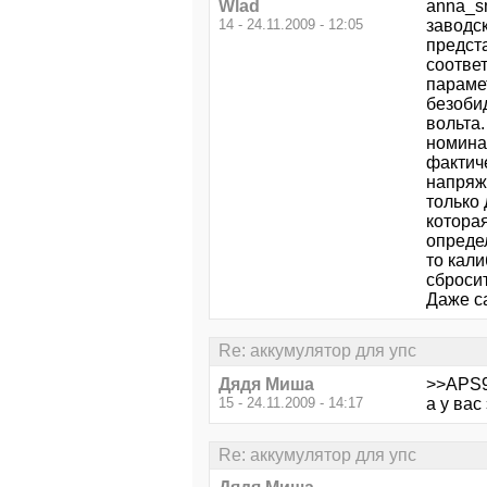
Wlad
anna_sm
14 - 24.11.2009 - 12:05
заводск
предст
соотве
параме
безобид
вольта
номина
фактич
напряж
только
которая
опреде
то кал
сбросит
Даже с
Re: аккумулятор для упс
Дядя Миша
>>APS
15 - 24.11.2009 - 14:17
а у вас
Re: аккумулятор для упс