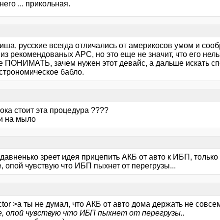
него ... прикольная.
иша, русские всегда отличались от америкосов умом и сооб
из рекомендованых APC, но это еще не значит, что его нель
е ПОНИМАТЬ, зачем нужен этот девайс, а дальше искать сп
астрономическое бабло.
ока стоит эта процедура ????
и на мыло
давненько зреет идея прицепить АКБ от авто к ИБП, только 
, опой чувствую что ИБП пыхнет от перегрузы...
tor >а ты не думал, что АКБ от авто дома держать не совс
е, опой чувствую что ИБП пыхнет от перегрузы..