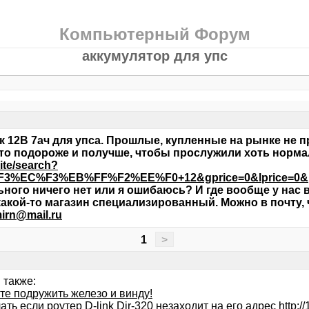
Компьютерный Форум
аккумулятор для упс
 12В 7ач для упса. Прошлые, купленные на рынке не про
-то подороже и получше, чтобы прослужили хоть норма
site/search?
%EC%F3%EB%FF%F2%EE%F0+12&gprice=0&lprice=0&pri
ьного ничего нет или я ошибаюсь? И где вообще у нас 
акой-то магазин специализированный. Можно в почту, ч
irn@mail.ru
1
>
 также:
те подружить железо и винду!
ать если роутер D-link Dir-320 незаходит на его адрес http://