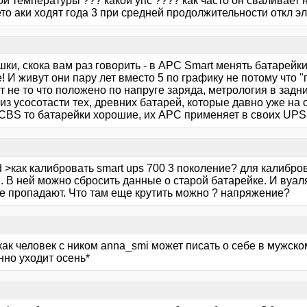
ой температуры ??? какой упс ???? как часто он сваливает
то аки ходят года 3 при средней продолжительности откл э
ки, скока вам раз говорить - в АРС Smart менять батарейк
! И живут они пару лет вместо 5 по графику не потому что "г
т не то что положено по напруге заряда, метрология в задн
из усосотасти тех, древних батарей, которые давно уже на 
 CBS то батарейки хорошие, их АРС применяет в своих UPS,
 >как калибровать smart ups 700 3 поколение? для калибро
. В ней можно сбросить данные о старой батарейке. И вуаля,
се пропадают. Что там еще крутить можно ? напряжение?
 как человек с ником anna_smi может писать о себе в мужс
нно уходит осень*