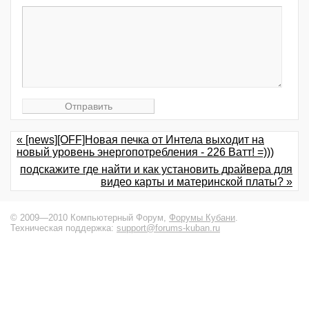
« [news][OFF]Новая печка от Интела выходит на
новый уровень энергопотребления - 226 Ватт! =)))
подскажите где найти и как установить драйвера для
видео карты и материнской платы? »
© 2009—2010 Компьютерный Форум,
Форумы Кубани
.
Техническая поддержка:
support@forums-kuban.ru