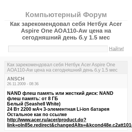
Компьютерный Форум
Как зарекомендовал себя Нетбук Acer
Aspire One AOA110-Aw цена на
сегодняшний день б.у 1.5 мес
Найти!
Как зарекомендовал себя Нетбук Acer Aspire One
AOA110-Aw цена на сегодняшний день б.у 1.5 мес
ANSCH
26.11.2009 - 08:36
NAND флеш память или жесткий диск: NAND
флеш память: от 8 ГБ
Белый (Seashell White)
24 Вт 2200 мАч 3-элементная Li-ion батарея
Остальное как по ссылке
http://www.acer.ru/acer/product.do?
link=oln85e.redirect&changedAlts=&kcond48e.c2att1