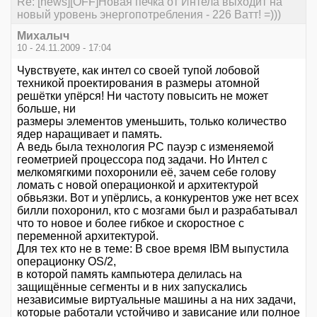
Re: [news][OFF]Новая печка от Интела выходит на
новый уровень энергопотребления - 226 Ватт! =)))
Михалыч
10 - 24.11.2009 - 17:04
Чувствуете, как интел со своей тупой лобовой
техникой проектирования в размеры атомной
решётки упёрся! Ни частоту повысить не может
больше, ни
размеры элементов уменьшить, только количество
ядер наращивает и память.
А ведь была технология РС пауэр с изменяемой
геометрией процессора под задачи. Но Интел с
мелкомягкими похоронили её, зачем себе голову
ломать с новой операционкой и архитектурой
обвьязки. Вот и упёрлись, а конкурентов уже нет всех
билли похоронил, кто с мозгами был и разрабатывал
что то новое и более гибкое и скоростное с
переменной архитектурой.
Для тех кто не в теме: В свое время IBM выпустила
операционку ОS/2,
в которой память кампьютера делилась на
защищённые сегменты и в них запускались
независимые виртуальные машины а на них задачи,
которые работали устойчиво и зависание или полное