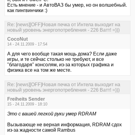
Есть мнение - и АвтоВАЗ бы умер, но он волшебный.
как пингвинчики :)
Re: [news][OFF]Новая печка от Интела выходит на
новый уровень энергопотребления - 226 Ватт! =)))
CocoNut
14 - 24.11.2009 - 17:54
А для чего вообще такая мощь дома? Если даже
игры, и те сейчас столько не требуют, и все
"благодаря" консолям, из-за которых графика и
физика все на том же месте.
Re: [news][OFF]Новая печка от Интела выходит на
новый уровень энергопотребления - 226 Ватт! =)))
Freiheits Sender
15 - 24.11.2009 - 18:10
Это с вашей легкой руки умер RDRAM
Вызывающе не верная информация, RDRAM сдох
из-за жадности самой Rambus