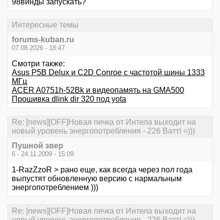
98винды запускать?
Интересные темы
forums-kuban.ru
07.08.2026 - 18:47
Смотри также:
Asus P5B Delux и С2D Conroe с частотой шины 1333
МГц
ACER A0751h-52Bk и видеопамять на GMA500
Прошивка dlink dir 320 под yota
Re: [news][OFF]Новая печка от Интела выходит на
новый уровень энергопотребления - 226 Ватт! =)))
Пушной звер
6 - 24.11.2009 - 15:09
1-RazZzoR > рано еще, как всегда через пол года
выпустят обновленную версию с нармальным
энергопотреблением )))
Re: [news][OFF]Новая печка от Интела выходит на
новый уровень энергопотребления - 226 Ватт! =)))