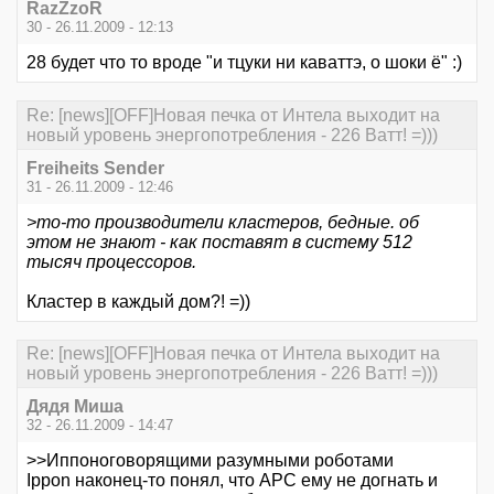
RazZzoR
30 - 26.11.2009 - 12:13
28 будет что то вроде "и тцуки ни каваттэ, о шоки ё" :)
Re: [news][OFF]Новая печка от Интела выходит на
новый уровень энергопотребления - 226 Ватт! =)))
Freiheits Sender
31 - 26.11.2009 - 12:46
>то-то производители кластеров, бедные. об
этом не знают - как поставят в систему 512
тысяч процессоров.
Кластер в каждый дом?! =))
Re: [news][OFF]Новая печка от Интела выходит на
новый уровень энергопотребления - 226 Ватт! =)))
Дядя Миша
32 - 26.11.2009 - 14:47
>>Иппоноговорящими разумными роботами
Ippon наконец-то понял, что APC ему не догнать и