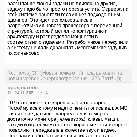
рассыпание любой задачи не влияло на другие,
задачу надо было просто перезапустить. Сервера на
этой системе работали годами без подхода к ним
админов. Эта идея использовалась и
разработчиками нового процессора с переменной
структурой, который менял конфигурацию и
архитектуру и распределял мощности в
соответствии с задачами. Разработчиков перекупили,
а систему не дали доработать мелкомягкие задушив
их финансово.
Re: [news][OFF]Новая печка от Интела выходит на
новый уровень энергопотребления - 226 Ватт! =)))
продаватель
11 - 24.11.2009 - 17:24
10 Чтото новое это хорошо забытое старое.
Помойму все к тому и идет о чем ты описывал. А МС
глядит еще дальше - например для гемеров
достаточно монитора(телевизора), клавы, мыши,
заходи и играй имея высокоскоросные сети которые
позволяют передавать в качестве звук и видео.
Программа обрабатывается и рисует сцену на