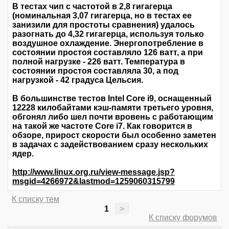
В тестах чип с частотой в 2,8 гигагерца
(номинальная 3,07 гигагерца, но в тестах ее
занизили для простоты сравнения) удалось
разогнать до 4,32 гигагерца, используя только
воздушное охлаждение. Энергопотребление в
состоянии простоя составляло 126 ватт, а при
полной нагрузке - 226 ватт. Температура в
состоянии простоя составляла 30, а под
нагрузкой - 42 градуса Цельсия.
В большинстве тестов Intel Core i9, оснащенный
12228 килобайтами кэш-памяти третьего уровня,
обгонял либо шел почти вровень с работающим
на такой же частоте Core i7. Как говорится в
обзоре, прирост скорости был особенно заметен
в задачах с задействованием сразу нескольких
ядер.
http://www.linux.org.ru/view-message.jsp?
msgid=4266972&lastmod=1259060315799
К списку тем
1
>
К списку форумов