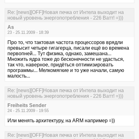
Re: [news][OFF]Новая печка от Интела выходит на
новый уровень энергопотребления - 226 Ватт! =)))
As
23 - 25.11.2009 - 18:39
Про то, что тактовая частота процессоров врядли
превысит четыре гигагерца, писали ещё во времена
первопней... Тут физика, однако, замешана...
Множить ядра тоже до бесконечности не удасться,
так что, наверное, придёться оптимизировать
программы... Мелкомягкие и то уже начали, самую
малость...
Re: [news][OFF]Новая печка от Интела выходит на
новый уровень энергопотребления - 226 Ватт! =)))
Freiheits Sender
24 - 25.11.2009 - 19:55
Или менять архитектуру, на ARM например =))
Re: [news][OFF]Новая печка от Интела выходит на