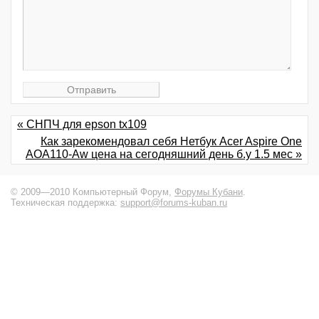
« СНПЧ для epson tx109
Как зарекомендовал себя Нетбук Acer Aspire One
AOA110-Aw цена на сегодняшний день б.у 1.5 мес »
© 2009—2010 Компьютерный Форум,
Форумы Кубани
.
Техническая поддержка:
support@forums-kuban.ru