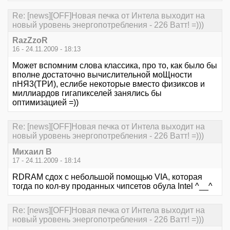
Re: [news][OFF]Новая печка от Интела выходит на
новый уровень энергопотребления - 226 Ватт! =)))
RazZzoR
16 - 24.11.2009 - 18:13
Может вспомним слова классика, про то, как было бы
вполне достаточно вычислительной моЩности
пНЯ3(ТРИ), еслибе некоторые вместо физиксов и
миллиардов гигапикселей занялись бы
оптимизацией =))
Re: [news][OFF]Новая печка от Интела выходит на
новый уровень энергопотребления - 226 Ватт! =)))
Михаил В
17 - 24.11.2009 - 18:14
RDRAM сдох с небольшой помощью VIA, которая
тогда по кол-ву проданных чипсетов обула Intel ^__^
Re: [news][OFF]Новая печка от Интела выходит на
новый уровень энергопотребления - 226 Ватт! =)))