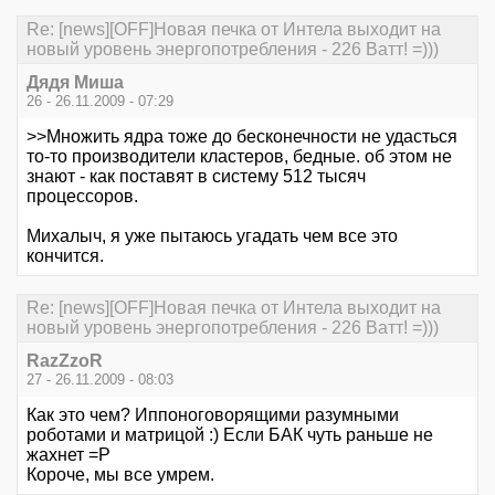
Re: [news][OFF]Новая печка от Интела выходит на
новый уровень энергопотребления - 226 Ватт! =)))
Дядя Миша
26 - 26.11.2009 - 07:29
>>Множить ядра тоже до бесконечности не удасться
то-то производители кластеров, бедные. об этом не
знают - как поставят в систему 512 тысяч
процессоров.
Михалыч, я уже пытаюсь угадать чем все это
кончится.
Re: [news][OFF]Новая печка от Интела выходит на
новый уровень энергопотребления - 226 Ватт! =)))
RazZzoR
27 - 26.11.2009 - 08:03
Как это чем? Иппоноговорящими разумными
роботами и матрицой :) Если БАК чуть раньше не
жахнет =Р
Короче, мы все умрем.