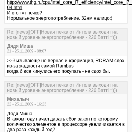
http://www.thg.ru/cpu/intel_core_i7_efficiency/intel_core_i7_
04.html
И кто тут печко?
Нормальное энергопотребление. 32нм налицо:)
Re: [news][OFF]Новая печка от Интела выходит на
новый уровень энергопотребления - 226 Ватт! =)))
Дядя Миша
21 - 25.11.2009 - 08:07
>>Вызывающе не верная информация, RDRAM сдох
из-за жадности самой Rambus
когда б все кинулись его покупать - не сдох бы.
Re: [news][OFF]Новая печка от Интела выходит на
новый уровень энергопотребления - 226 Ватт! =)))
Михалыч
22 - 25.11.2009 - 16:23
Дядя Миша!
В каком году начал давать сбои закон по которому
количество элементов в процессоре увеличивается в
два раза каждый год?