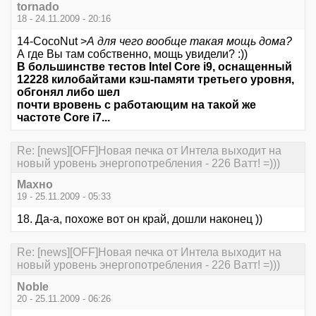
tornado
18 - 24.11.2009 - 20:16
14-CocoNut >
А для чего вообще такая мощь дома?
А где Вы там собственно, мощь увидели? :))
В большинстве тестов Intel Core i9, оснащенный
12228 килобайтами кэш-памяти третьего уровня,
обгонял либо шел
почти вровень с работающим на такой же
частоте Core i7...
Re: [news][OFF]Новая печка от Интела выходит на
новый уровень энергопотребления - 226 Ватт! =)))
Махно
19 - 25.11.2009 - 05:33
18. Да-а, похоже вот он край, дошли наконец ))
Re: [news][OFF]Новая печка от Интела выходит на
новый уровень энергопотребления - 226 Ватт! =)))
Noble
20 - 25.11.2009 - 06:26