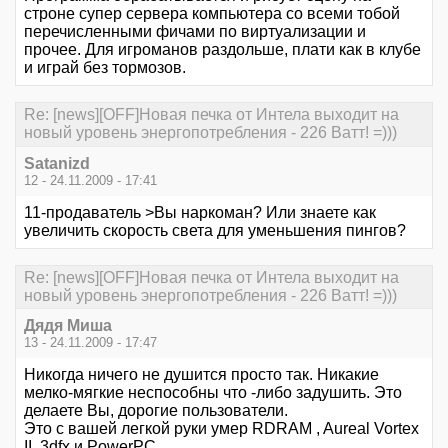
строне супер сервера компьютера со всеми тобой
перечисленными фичами по виртуализации и
прочее. Для игроманов раздольше, плати как в клубе
и играй без тормозов.
Re: [news][OFF]Новая печка от Интела выходит на
новый уровень энергопотребления - 226 Ватт! =)))
Satanizd
12 - 24.11.2009 - 17:41
11-продаватель >Вы наркоман? Или знаете как
увеличить скорость света для уменьшения пингов?
Re: [news][OFF]Новая печка от Интела выходит на
новый уровень энергопотребления - 226 Ватт! =)))
Дядя Миша
13 - 24.11.2009 - 17:47
Никогда ничего не душится просто так. Никакие
мелко-мягкие неспособны что -либо задушить. Это
делаете Вы, дорогие пользователи.
Это с вашей легкой руки умер RDRAM , Aureal Vortex
II, 3dfx и PowerPC.