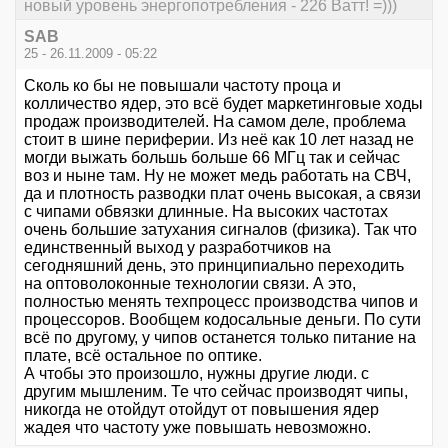
новый уровень энергопотребления - 226 Ватт! =)))
SAB
25 - 26.11.2009 - 05:22
Сколь ко бы не повышали частоту проца и
колличество ядер, это всё будет маркетинговые ходы
продаж производителей. На самом деле, проблема
стоит в шине периферии. Из неё как 10 лет назад не
могди выжать большь больше 66 МГц так и сейчас
воз и ныне там. Ну не может медь работать на СВЧ,
да и плотность разводки плат очень высокая, а связи
с чипами обвязки длинные. На высоких частотах
очень большие затухания сигналов (физика). Так что
единственный выход у разработчиков на
сегодняшний день, это принципиально переходить
на оптоволоконные технологии связи. А это,
полностью менять техпроцесс производства чипов и
процессоров. Вообщем кодосальные деньги. По сути
всё по другому, у чипов останется только питание на
плате, всё остальное по оптике.
А чтобы это произошло, нужны другие люди. с
другим мышленим. Те что сейчас производят чипы,
никогда не отойдут отойдут от повышения ядер
жадея что частоту уже повышать невозможно.