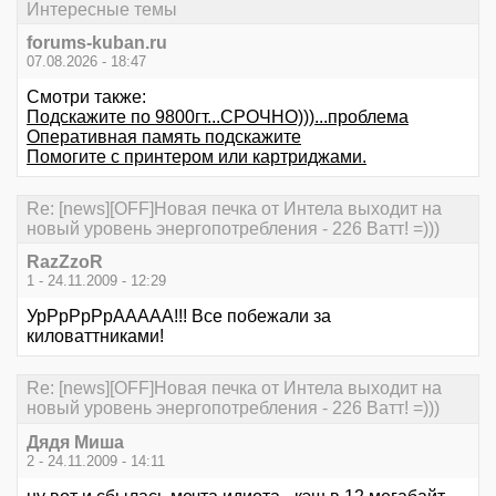
Интересные темы
forums-kuban.ru
07.08.2026 - 18:47
Смотри также:
Подскажите по 9800гт...СРОЧНО)))...проблема
Оперативная память подскажите
Помогите с принтером или картриджами.
Re: [news][OFF]Новая печка от Интела выходит на
новый уровень энергопотребления - 226 Ватт! =)))
RazZzoR
1 - 24.11.2009 - 12:29
УрРрРрРрААААА!!! Все побежали за
киловаттниками!
Re: [news][OFF]Новая печка от Интела выходит на
новый уровень энергопотребления - 226 Ватт! =)))
Дядя Миша
2 - 24.11.2009 - 14:11