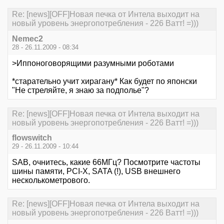
Re: [news][OFF]Новая печка от Интела выходит на
новый уровень энергопотребления - 226 Ватт! =)))
Nemec2
28 - 26.11.2009 - 08:34
>Иппоноговорящими разумными роботами
*старательно учит хирагану* Как будет по японски
"Не стреляйте, я знаю за подполье"?
Re: [news][OFF]Новая печка от Интела выходит на
новый уровень энергопотребления - 226 Ватт! =)))
flowswitch
29 - 26.11.2009 - 10:44
SAB, очнитесь, какие 66МГц? Посмотрите частоты
шины памяти, PCI-X, SATA (!), USB внешнего
несколькометрового.
Re: [news][OFF]Новая печка от Интела выходит на
новый уровень энергопотребления - 226 Ватт! =)))