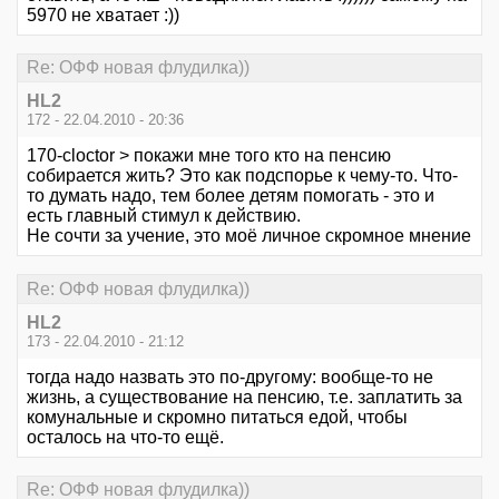
5970 не хватает :))
Re: ОФФ новая флудилка))
HL2
172 - 22.04.2010 - 20:36
170-cloctor > покажи мне того кто на пенсию
собирается жить? Это как подспорье к чему-то. Что-
то думать надо, тем более детям помогать - это и
есть главный стимул к действию.
Не сочти за учение, это моё личное скромное мнение
Re: ОФФ новая флудилка))
HL2
173 - 22.04.2010 - 21:12
тогда надо назвать это по-другому: вообще-то не
жизнь, а существование на пенсию, т.е. заплатить за
комунальные и скромно питаться едой, чтобы
осталось на что-то ещё.
Re: ОФФ новая флудилка))