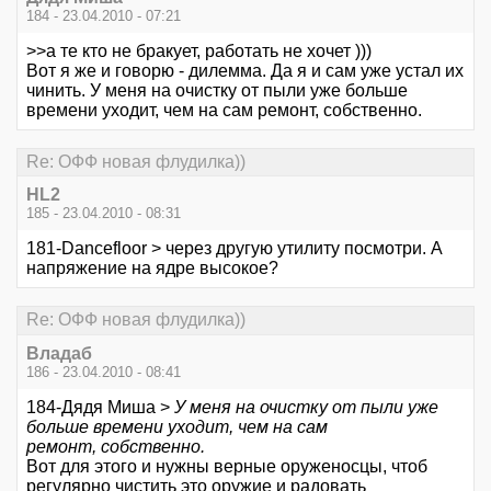
184 - 23.04.2010 - 07:21
>>а те кто не бракует, работать не хочет )))
Вот я же и говорю - дилемма. Да я и сам уже устал их
чинить. У меня на очистку от пыли уже больше
времени уходит, чем на сам ремонт, собственно.
Re: ОФФ новая флудилка))
HL2
185 - 23.04.2010 - 08:31
181-Dancefloor > через другую утилиту посмотри. А
напряжение на ядре высокое?
Re: ОФФ новая флудилка))
Владаб
186 - 23.04.2010 - 08:41
184-Дядя Миша >
У меня на очистку от пыли уже
больше времени уходит, чем на сам
ремонт, собственно.
Вот для этого и нужны верные оруженосцы, чтоб
регулярно чистить это оружие и радовать