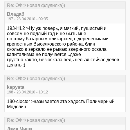
Re: ОФФ новая флудилка))
Владаб
197 - 23.04.2010 - 09:35
193-HL2 >Ну уж поверь, я мягкий, пушистый и
совсем не подлый гад и не быть мне
поэтому базарным олигархом, с деревеньками
крепостных Выселковского района, блин
сколько в зеркало не рыкаю звериного оскала
капитализма не получается...даже
грустно как то, без оскала ведь нельзя сейчас делов
делать :(
Re: ОФФ новая флудилка))
kapysta
198 - 23.04.2010 - 10:12
180-cloctor >называется эта хадость Полимерный
Моделин
Re: ОФФ новая флудилка))
Дядя Миша