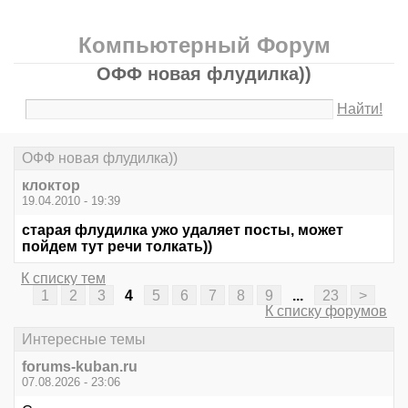
Компьютерный Форум
ОФФ новая флудилка))
Найти!
ОФФ новая флудилка))
клоктор
19.04.2010 - 19:39
старая флудилка ужо удаляет посты, может
пойдем тут речи толкать))
К списку тем
1
2
3
4
5
6
7
8
9
...
23
>
К списку форумов
Интересные темы
forums-kuban.ru
07.08.2026 - 23:06