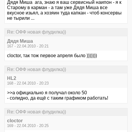
Дядя Миша ага, знаю я ваш сервисный наипон - я к
Старому в карман - а там уже Дядя Миша все
вкусное изьял, а хозяин туда капкан - чтоб консервы
не тырили ...
Re: ОФФ новая флудилка))
Дядя Миша
167 - 22.04.2010 - 20:21
cloctor, так тож первое апреля было )))))))
Re: ОФФ новая флудилка))
HL2
168 - 22.04.2010 - 20:23
>>а официально я получал около 50
- солидно, да ещё с таким графиком работать!
Re: ОФФ новая флудилка))
cloctor
169 - 22.04.2010 - 20:25