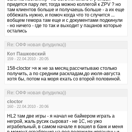
придется пару лет, тогда можно коллегой к ZPV ? но
там клиентов больше и получаешь больше - а их еще
оббежать нужно, и помоч когда что то случится ...
вобщем гемора там еще и с документами подкинули
- но ничего - где то так и выходит у пацанов которые
остались
Re: ОФФ новая флудилка))
Кот Пашковский
159 - 22.04.2010 - 20:05
158-cloctor >я ж не за месяц рассчитываю столько
получить, а по средним раскладам,до июля-августа
хотя бы, потом на моря ехать со второй половиной.
Re: ОФФ новая флудилка))
cloctor
160 - 22.04.2010 - 20:06
HL2 там две игры - я начал не байкером играть а
негрой, жаль русик сыроват - не 1С, но ужо
играбельный, в самом начале я вошел в банк и меня
в момент ограбления на пол положили ирландцы и