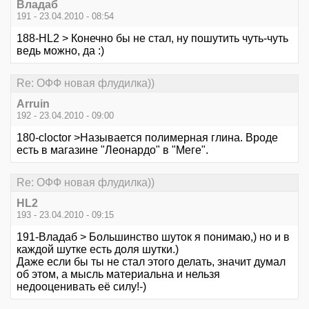
Владаб
191 - 23.04.2010 - 08:54
188-HL2 > Конечно бы не стал, ну пошутить чуть-чуть
ведь можно, да :)
Re: ОФФ новая флудилка))
Arruin
192 - 23.04.2010 - 09:00
180-cloctor >Называется полимерная глина. Вроде
есть в магазине "Леонардо" в "Меге".
Re: ОФФ новая флудилка))
HL2
193 - 23.04.2010 - 09:15
191-Владаб > Большинство шуток я понимаю,) но и в
каждой шутке есть доля шутки.)
Даже если бы ты не стал этого делать, значит думал
об этом, а мысль материальна и нельзя
недооценивать её силу!-)