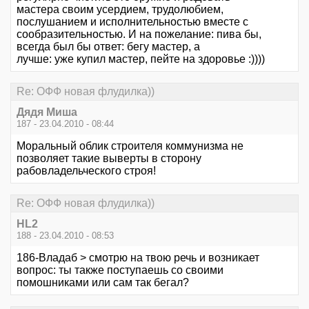
мастера своим усердием, трудолюбием,
послушанием и исполнительностью вместе с
сообразительностью. И на пожелание: пива бы,
всегда был бы ответ: бегу мастер, а
лучше: уже купил мастер, пейте на здоровье :))))
Re: ОФФ новая флудилка))
Дядя Миша
187 - 23.04.2010 - 08:44
Моральный облик строителя коммунизма не
позволяет такие выверты в сторону
рабовладельческого строя!
Re: ОФФ новая флудилка))
HL2
188 - 23.04.2010 - 08:53
186-Владаб > смотрю на твою речь и возникает
вопрос: ты также поступаешь со своими
помошниками или сам так бегал?