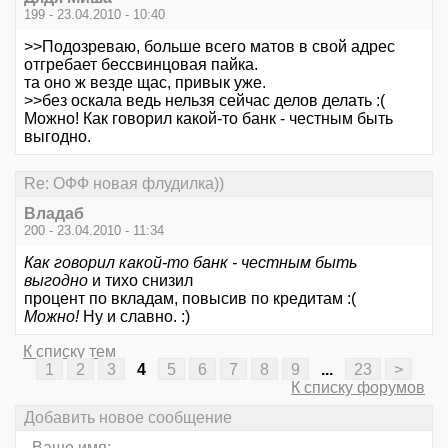
199 - 23.04.2010 - 10:40
>>Подозреваю, больше всего матов в свой адрес
отгребает бессвинцовая пайка.
та оно ж везде щас, привык уже.
>>без оскала ведь нельзя сейчас делов делать :(
Можно! Как говорил какой-то банк - честным быть
выгодно.
Re: ОФФ новая флудилка))
Владаб
200 - 23.04.2010 - 11:34
Как говорил какой-то банк - честным быть
выгодно
и тихо снизил
процент по вкладам, повысив по кредитам :(
Можно!
Ну и славно. :)
К списку тем
1
2
3
4
5
6
7
8
9
...
23
>
К списку форумов
Добавить новое сообщение
Ваше имя: