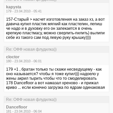
kapysta
179 - 23.04.2010 - 05:41
157-Старый > насчет изготовления на заказ хз, а вот
давича купил пластик мягкий как пластелин, лепиш
че надо и в духовку его он запекается в очень
крепкую пластмасу, можно сверлить-пилить) вылипи
себе из такого сам под левую руку крышку))))
Re: ОФФ новая флудилка))
cloctor
180 - 23.04.2010 - 06:01
179 +1 , братан только ты скажи несведущему - как
оно называется? чтобы я тоже купил))) надоело у
жены акрил тырить чтобы что то смоделировать
178 Dancefloor а вот намазал хреново - и прижал
криво ... если конечно загрузка по ядрам одинаковая
Re: ОФФ новая флудилка))
Dancefloor
181 - 23.04.2010 - 06:04