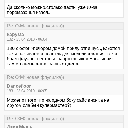
Да сколько можно,столько пасты уже из-за
перемазанья извел..
Re: ОФФ новая флудилка))
kapysta
182 - 23.04.2010 - 06:04
180-cloctor >вечером домой приду отпишусь, кажется
так и называется пластик для моделирования, ток я
брал флуаресцентный, напротив икеи магазинчик
там его немеренно разных цветов
Re: ОФФ новая флудилка))
Dancefloor
183 - 23.04.2010 - 06:05
Может от того,что на одном боку сайс висит,а на
другом слабый кулермастер?)
Re: ОФФ новая флудилка))
Дядя Миша