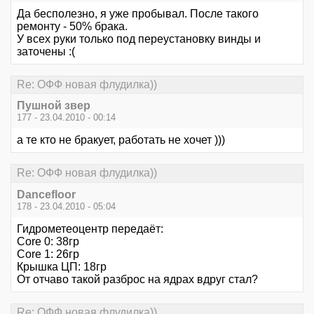
Да бесполезно, я уже пробывал. После такого
ремонту - 50% брака.
У всех руки только под переустановку винды и
заточены :(
Re: ОФФ новая флудилка))
Пушной звер
177 - 23.04.2010 - 00:14
а те кто не бракует, работать не хочет )))
Re: ОФФ новая флудилка))
Dancefloor
178 - 23.04.2010 - 05:04
Гидрометеоцентр передаёт:
Core 0: 38гр
Core 1: 26гр
Крышка ЦП: 18гр
От отчаво такой разброс на ядрах вдруг стал?
Re: ОФФ новая флудилка))