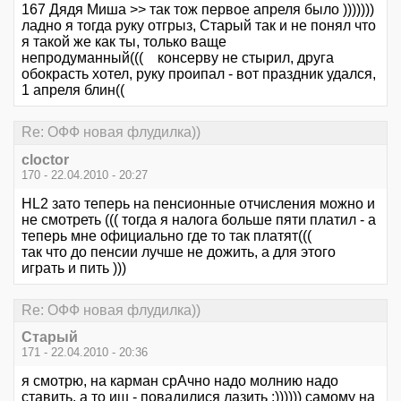
167 Дядя Миша >> так тож первое апреля было )))))))
ладно я тогда руку отгрыз, Старый так и не понял что
я такой же как ты, только ваще
непродуманный((( консерву не стырил, друга
обокрасть хотел, руку проипал - вот праздник удался,
1 апреля блин((
Re: ОФФ новая флудилка))
cloctor
170 - 22.04.2010 - 20:27
HL2 зато теперь на пенсионные отчисления можно и
не смотреть ((( тогда я налога больше пяти платил - а
теперь мне официально где то так платят(((
так что до пенсии лучше не дожить, а для этого
играть и пить )))
Re: ОФФ новая флудилка))
Старый
171 - 22.04.2010 - 20:36
я смотрю, на карман срАчно надо молнию надо
ставить, а то иш - повадилися лазить :)))))) самому на