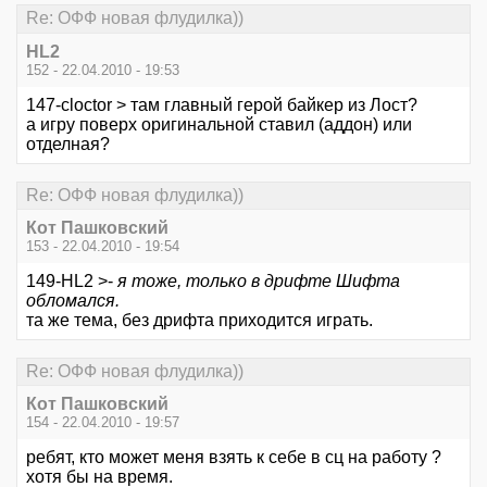
Re: ОФФ новая флудилка))
HL2
152 - 22.04.2010 - 19:53
147-cloctor > там главный герой байкер из Лост?
а игру поверх оригинальной ставил (аддон) или
отделная?
Re: ОФФ новая флудилка))
Кот Пашковский
153 - 22.04.2010 - 19:54
149-HL2 >-
я тоже, только в дрифте Шифта
обломался.
та же тема, без дрифта приходится играть.
Re: ОФФ новая флудилка))
Кот Пашковский
154 - 22.04.2010 - 19:57
ребят, кто может меня взять к себе в сц на работу ?
хотя бы на время.