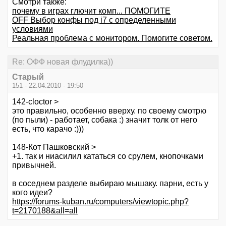
Смотри также:
почему в играх глючит комп... ПОМОГИТЕ
OFF Выбор конфы под i7 с определенными
условиями
Реальная проблема с монитором. Помогите советом.
Re: ОФФ новая флудилка))
Старый
151 - 22.04.2010 - 19:50
142-cloctor >
это правильно, особенно вверху. по своему смотрю
(по пыли) - работает, собака :) значит толк от него
есть, что карачо :)))
148-Кот Пашковский >
+1. так и ниасилил кататься со срулем, кнопочками
привычней.
в соседнем разделе выбираю мышаку. парни, есть у
кого идеи?
https://forums-kuban.ru/computers/viewtopic.php?
t=2170188&all=all