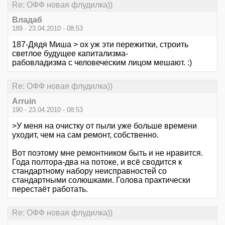
Re: ОФФ новая флудилка))
Владаб
189 - 23.04.2010 - 08:53
187-Дядя Миша > ох уж эти пережитки, строить
светлое будущее капитализма-
рабовладизма с человеческим лицом мешают. :)
Re: ОФФ новая флудилка))
Arruin
190 - 23.04.2010 - 08:53
>У меня на очистку от пыли уже больше времени
уходит, чем на сам ремонт, собственно.
Вот поэтому мне ремонтником быть и не нравится.
Года полтора-два на потоке, и всё сводится к
стандартному набору неисправностей со
стандартными солюшками. Голова практически
перестаёт работать.
Re: ОФФ новая флудилка))