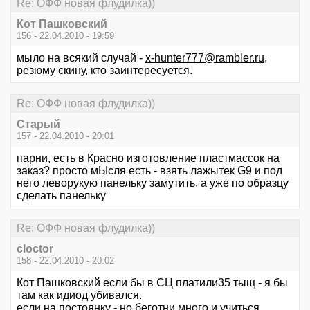
Re: ОФФ новая флудилка))
Кот Пашковский
156 - 22.04.2010 - 19:59
мыло на всякий случай -
x-hunter777@rambler.ru
,
резюму скину, кто заинтересуется.
Re: ОФФ новая флудилка))
Старый
157 - 22.04.2010 - 20:01
парни, есть в Красно изготовление пластмассок на
заказ? просто мЫсля есть - взять лажытек G9 и под
него леворукую панельку замутить, а уже по образцу
сделать панельку
Re: ОФФ новая флудилка))
cloctor
158 - 22.04.2010 - 20:02
Кот Пашковский если бы в СЦ платили35 тыщ - я бы
там как идиод убивался.
если на постоянку - но беготни много и учиться