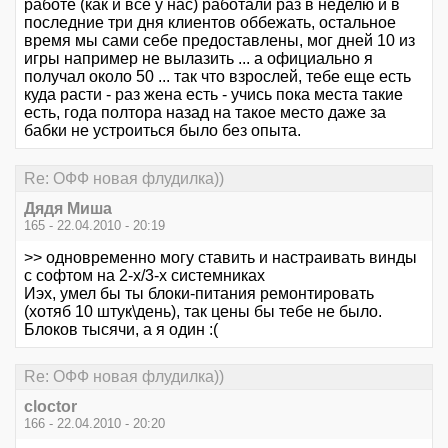
работе (как и все у нас) работали раз в неделю и в
последние три дня клиентов оббежать, остальное
время мы сами себе предоставлены, мог дней 10 из
игры например не вылазить ... а официально я
получал около 50 ... так что взрослей, тебе еще есть
куда расти - раз жена есть - учись пока места такие
есть, года полтора назад на такое место даже за
бабки не устроиться было без опыта.
Re: ОФФ новая флудилка))
Дядя Миша
165 - 22.04.2010 - 20:19
>> одновременно могу ставить и настраивать винды
с софтом на 2-х/3-х системниках
Иэх, умел бы ты блоки-питания ремонтировать
(хотяб 10 штук\день), так цены бы тебе не было.
Блоков тысячи, а я один :(
Re: ОФФ новая флудилка))
cloctor
166 - 22.04.2010 - 20:20