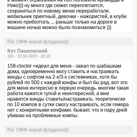
Нико))) ну много где сюжет переплетается,
сохраняться по новому, меню переработали,
мобильник приятный, девочки - нажористей, в клубе
можно приболтать ... раньше только на дороге в
машине ночью можно было познакомиться )))
Re: ОФФ новая флудилка))
Кот Пашковский
161 - 22.04.2010 - 20:10
158-cloctor >идеал для меня - завал по шабашкам
дома, одновременно могу ставить и настраивать
винды с софтом на 2-х/3-х системниках, хотя бы
рублей по 500 с каждой конфы и был бы рад. вот это
для меня интересно в первую очередь. многим такая
работа кажется тупой и неинтересной, а мне
нравится винды ставить/настраивать. теоретически
по 10 компов в сутки смогу настраивать, если гемора
нет с конкретными конфами. бывает, что и пару дней
убиваю на проблемные компы.
Re: ОФФ новая флудилка))