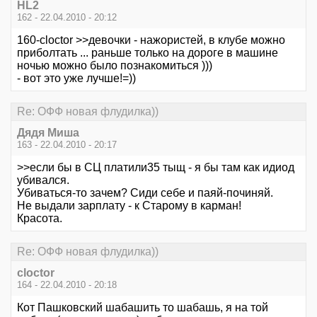
HL2
162 - 22.04.2010 - 20:12
160-cloctor >>девочки - нажористей, в клубе можно
приболтать ... раньше только на дороге в машине
ночью можно было познакомиться )))
- вот это уже лучше!=))
Re: ОФФ новая флудилка))
Дядя Миша
163 - 22.04.2010 - 20:17
>>если бы в СЦ платили35 тыщ - я бы там как идиод
убивался.
Убиваться-то зачем? Сиди себе и паяй-починяй.
Не выдали зарплату - к Старому в карман!
Красота.
Re: ОФФ новая флудилка))
cloctor
164 - 22.04.2010 - 20:18
Кот Пашковский шабашить то шабашь, я на той