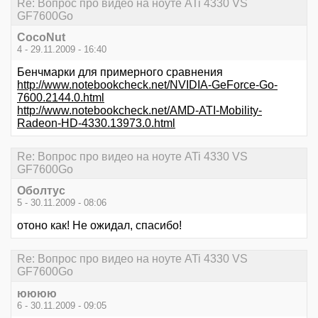
Re: Вопрос про видео на ноуте ATi 4330 VS
GF7600Go
CocoNut
4 - 29.11.2009 - 16:40
Бенчмарки для примерного сравнения
http://www.notebookcheck.net/NVIDIA-GeForce-Go-
7600.2144.0.html
http://www.notebookcheck.net/AMD-ATI-Mobility-
Radeon-HD-4330.13973.0.html
Re: Вопрос про видео на ноуте ATi 4330 VS
GF7600Go
Оболтус
5 - 30.11.2009 - 08:06
отоно как! Не ожидал, спасибо!
Re: Вопрос про видео на ноуте ATi 4330 VS
GF7600Go
юююю
6 - 30.11.2009 - 09:05