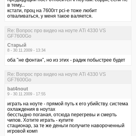
в тему...
кстати, проц на 7600гт pci-e тоже любит
отваливаться, у меня такое валяется.
Re: Вопрос про видео на ноуте ATi 4330 VS
GF7600Go
Старый
8 - 30.11.2009 - 13:34
оба "не фонтан", но из этих - радик побыстрее будет
Re: Вопрос про видео на ноуте ATi 4330 VS
GF7600Go
bat4nout
9 - 30.11.2009 - 17:55
играть на ноуте - прямой путь к его убийству. система
охлаждения в ноутах
бесстыдно поганая, отсюда перегревы и смерть
чипов. Хотите играть - купите
стационар, за те же деньги получите навороченный
игровой комп