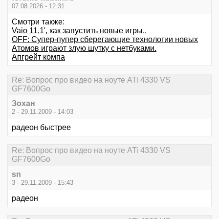
07.08.2026 - 12:31
Смотри также:
Vaio 11,1', как запустить новые игры..
OFF: Супер-пупер сберегающие технологии новых
Атомов играют злую шутку с нетбуками.
Апгрейт компа
Re: Вопрос про видео на ноуте ATi 4330 VS
GF7600Go
Зохан
2 - 29.11.2009 - 14:03
радеон быстрее
Re: Вопрос про видео на ноуте ATi 4330 VS
GF7600Go
sn
3 - 29.11.2009 - 15:43
радеон