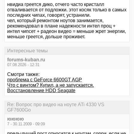
нвидиа греется дико, отчего часто кристалл
отваливается от подложки. этот косяк только в самых
последних чипах, говорят, устранили.
чел, который ремонтом ноутов занимается,
рекомендовал в плане надежности интел проц +
интел чипсет + радеон видео = меньше жрет энергии,
меньше греется, дольше проживет.
Интересные темы
forums-kuban.ru
07.08.2026 - 12:31
Смотри также:
проблема с GeForce 6600GT AGP
Что с винтом? Купил, а не запускается.
Восстановление HDD Seagate
Re: Вопрос про видео на ноуте ATi 4330 VS
GF7600Go
юююю
7 - 30.11.2009 - 09:09
предыдущий пост относится к ноутам. сорри, если не