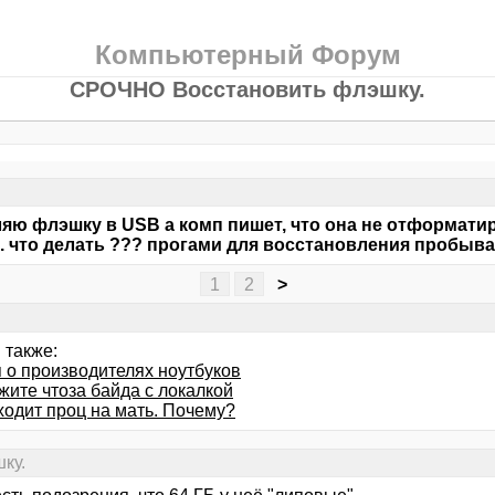
Компьютерный Форум
СРОЧНО Восстановить флэшку.
яю флэшку в USB а комп пишет, что она не отформатир
. что делать ??? прогами для восстановления пробывал
1
2
>
 также:
 о производителях ноутбуков
жите чтоза байда с локалкой
ходит проц на мать. Почему?
ку.