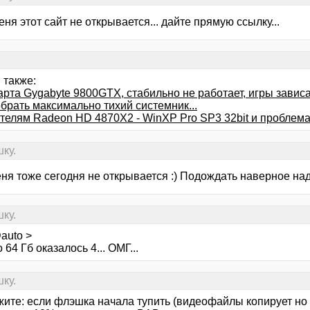
меня этот сайт не открывается... дайте прямую ссылку...
 также:
арта Gygabyte 9800GTX, стабильно не работает, игры завис
брать максимально тихий системник...
телям Radeon HD 4870X2 - WinXP Pro SP3 32bit и проблема 
ку.
еня тоже сегодня не открывается :) Подождать наверное на
ку.
auto >
 64 Гб оказалось 4... ОМГ...
ку.
жите: если флэшка начала тупить (видеофайлы копирует но 