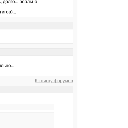
 долго... реально
игов)...
льно...
К списку форумов