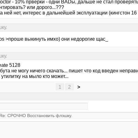
octor - 10% прверки - одни BADы, дальше не стал проверять,
тировать? или дорого...???
 ней нет, интерес в дальнейшей эксплуатации (кингстон 16 г
ку.
tos >проше выкинуть имхо) они недорогие щас_
ку.
eate 5128
ута не могу ничего скачать... пишет что код введен неправи
 утилитку на мыло кто может...
1
2
>