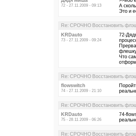
Дядя Миша
>>ибо е
72 - 27.11.2009 - 09:13
А сколь
Это и 
Re: СРОЧНО Восстановить флэш
KRDauto
72-Дяд
73 - 27.11.2009 - 09:24
процесс
Прерва
флешку
Что сам
отформ
Re: СРОЧНО Восстановить флэш
flowswitch
Поройте
74 - 27.11.2009 - 21:10
реальн
Re: СРОЧНО Восстановить флэш
KRDauto
74-flow
75 - 28.11.2009 - 06:26
реально
Re: СРОЧНО Восстановить флэш