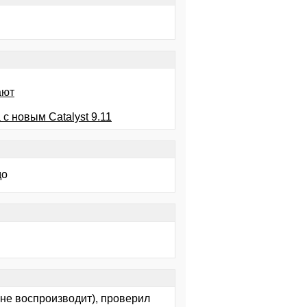
ают
с новым Catalyst 9.11
до
не воспроизводит), проверил