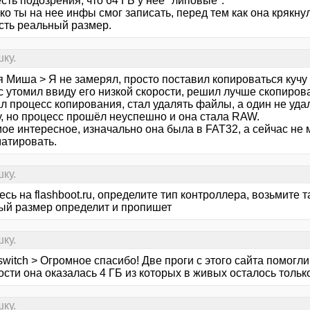
сть подозрения, что 64 ГБ у неё "липовые".
ко ты на нее инфы смог записать, перед тем как она крякну
есть реальный размер.
ку.
я Миша > Я не замерял, просто поставил копироваться кучу
 утомил ввиду его низкой скорости, решил лучше скопирова
л процесс копирования, стал удалять файлы, а один не уд
, но процесс прошёл неуспешно и она стала RAW.
ое интересное, изначально она была в FAT32, а сейчас не 
атировать.
ку.
сь на flashboot.ru, определите тип контроллера, возьмите т
ый размер определит и пропишет
ку.
switch > Огромное спасибо! Две проги с этого сайта помогл
сти она оказалась 4 ГБ из которых в живых осталось только
ку.