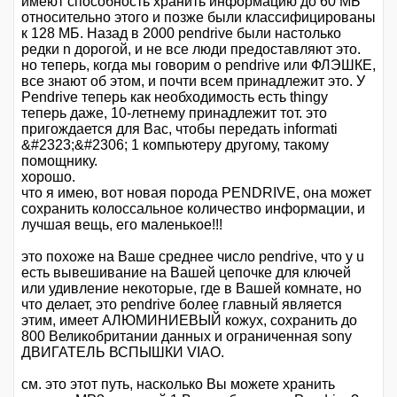
имеют способность хранить информацию до 60 МБ
относительно этого и позже были классифицированы
к 128 МБ. Назад в 2000 pendrive были настолько
редки n дорогой, и не все люди предоставляют это.
но теперь, когда мы говорим о pendrive или ФЛЭШКЕ,
все знают об этом, и почти всем принадлежит это. У
Pendrive теперь как необходимость есть thingy
теперь даже, 10-летнему принадлежит тот. это
пригождается для Вас, чтобы передать informati
&#2323;&#2306; 1 компьютеру другому, такому
помощнику.
хорошо.
что я имею, вот новая порода PENDRIVE, она может
сохранить колоссальное количество информации, и
лучшая вещь, его маленькое!!!
это похоже на Ваше среднее число pendrive, что у u
есть вывешивание на Вашей цепочке для ключей
или удивление некоторые, где в Вашей комнате, но
что делает, это pendrive более главный является
этим, имеет АЛЮМИНИЕВЫЙ кожух, сохранить до
800 Великобритании данных и ограниченная sony
ДВИГАТЕЛЬ ВСПЫШКИ VIAO.
см. это этот путь, насколько Вы можете хранить