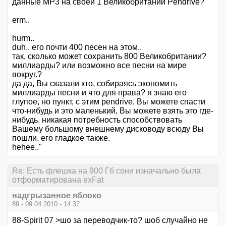
данные MP3 на своей 1 Великобритании Pendrive?
erm..
hurm..
duh.. его почти 400 песен на этом..
так, сколько может сохранить 800 Великобритании?
миллиарды? или возможно все песни на мире
вокруг.?
да да, Вы сказали кто, собираясь экономить
миллиарды песни и что для права? я знаю его
глупое, но пункт, с этим pendrive, Вы можете спасти
что-нибудь и это маленький, Вы можете взять это где-
нибудь. никакая потребность способствовать
Вашему большому внешнему дисководу всюду Вы
пошли. его гладкое также.
hehee.."
Re: Есть флешка на 900 Гб сони изначально была
отформатирована exFat
надгрызанное яблоко
89 - 09.04.2010 - 14:32
88-Spirit 07 >шо за переводчик-то? шоб случайно не