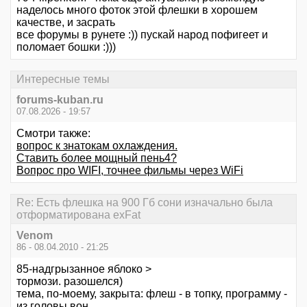
наделось много фоток этой флешки в хорошем
качестве, и засрать
все форумы в рунете :)) пускай народ пофигеет и
поломает бошки :)))
Интересные темы
forums-kuban.ru
07.08.2026 - 19:57
Смотри также:
вопрос к знатокам охлаждения.
Ставить более мощный пень4?
Вопрос про WIFI, точнее фильмы через WiFi
Re: Есть флешка на 900 Гб сони изначально была
отформатирована exFat
Venom
86 - 08.04.2010 - 21:25
85-надгрызанное яблоко >
тормози. разошелся)
тема, по-моему, закрыта: флеш - в топку, программу -
из головы вон.