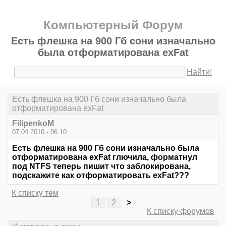
Компьютерный Форум
Есть флешка на 900 Гб сони изначально
была отформатирована exFat
Найти!
Есть флешка на 900 Гб сони изначально была
отформатирована exFat
FilipenkoM
07.04.2010 - 06:10
Есть флешка на 900 Гб сони изначально была
отформатирована exFat глючила, форматнул
под NTFS теперь пишит что заблокирована,
подскажите как отформатировать exFat???
К списку тем
1
2
>
К списку форумов