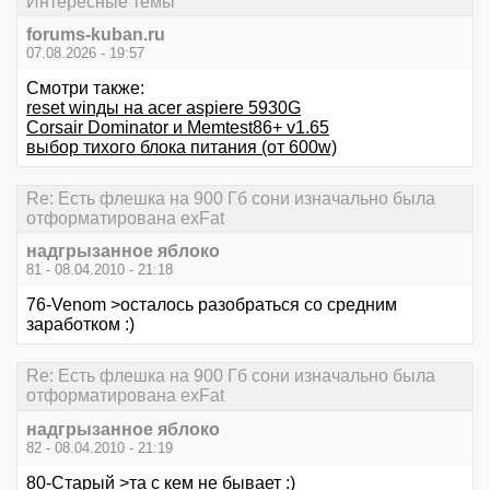
Интересные темы
forums-kuban.ru
07.08.2026 - 19:57
Смотри также:
reset winды на acer aspiere 5930G
Corsair Dominator и Memtest86+ v1.65
выбор тихого блока питания (от 600w)
Re: Есть флешка на 900 Гб сони изначально была
отформатирована exFat
надгрызанное яблоко
81 - 08.04.2010 - 21:18
76-Venom >осталось разобраться со средним
заработком :)
Re: Есть флешка на 900 Гб сони изначально была
отформатирована exFat
надгрызанное яблоко
82 - 08.04.2010 - 21:19
80-Старый >та с кем не бывает :)