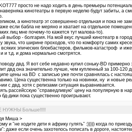
 KOT777 просто не надо ходить в день премьеры потенциальн
наверняка кинотеатры в первую неделю будут забиты, а см
о.
теликом, а кинотеатр эт совершенно отдельная и пока не з
Даже если бабла не меряно и хватает на отдельное помещен
аких лиц мне почему-то кажется тут малова-то).
й выбор - болгария. На мой вкус лучший кинотеатр в городе
у звука, что ширине проходов, что по комфорту самих кресе
 всяких эпических блокбастеров, фильмов-катастроф и иже 
и и т.д. и дома нормально смотрятся.
поводу двд. Я вот себе недавно купил соньку-BD примерно за
ит двд она значительно лучше, чем купленный за 100-120 д
ципе цены на BD с записью уже почти сравнялась с настоящ
авимо. Цена существенна только на новинки, ну и новые ре
ии с двд. хотя с релизами ситуация выравнивается.
ять рассейсскую "справедливую" цену на популярную в наро
о бд-дики пока существенно проигрывают.
Е НУЖНЫ Больше!!!!!
дя Миша >
ому и "не ходите дети я африку гулять" :))))) когда по прие
": даже если очень захотелось пописать в дороге, настоят