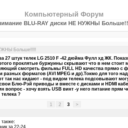
Компьютерный Форум
нимание BLU-RAY диски НЕ НУЖНЫ Больше!!!
ЖНЫ Больше!!!!!
за 27 штук телек LG 2510 F -42 дюйма Фулл хд ЖК. Показ
этого проклятые буржуины скрывают что в нем стоит
яющий смотреть фильмы FULL HD качества прямо с ф
м разных форматов (AVI MPEG и др).Токмо для того над
от так нас кидают - под видом телека подсовывают могу
свои Блю-Рэй приводы и вместе с дисками и HDMI к
Один вопрос - хочу взять USB винт -у него питание прям 
 телека ?
1
2
3
>
 также:
ник за 22-24