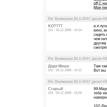
off С н
Мое пер
Re: Внимание BLU-RAY диски Н
KOT777
а я лу
101 - 03.12.2009 - 14:14
кино, 
сидеть 
чем нит
другим 
смотрет
Re: Внимание BLU-RAY диски Н
Дядя Миша
Там так
102 - 03.12.2009 - 14:21
Вот вы
Re: Внимание BLU-RAY диски Н
Старый
99-Mayo
103 - 03.12.2009 - 14:56
тебе не
наверня
102-Дя