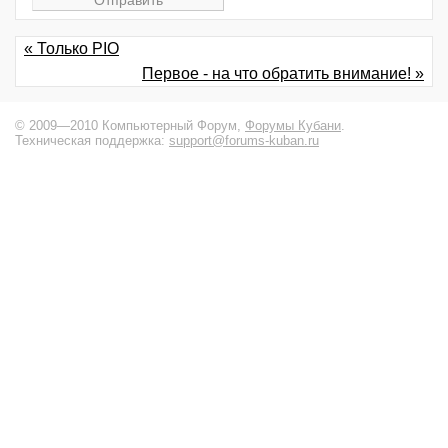
« Только PIO
Первое - на что обратить внимание! »
© 2009—2010 Компьютерный Форум,
Форумы Кубани
.
Техническая поддержка:
support@forums-kuban.ru