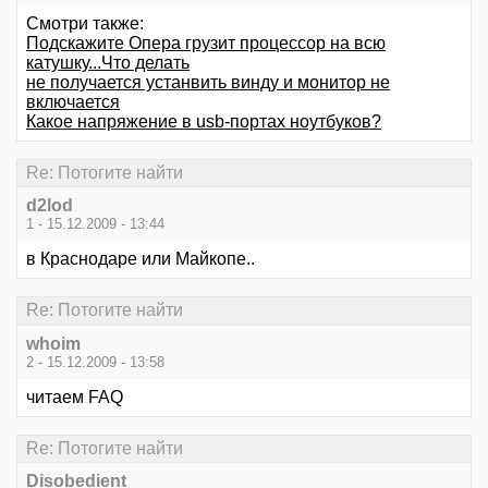
Смотри также:
Подскажите Опера грузит процессор на всю
катушку...Что делать
не получается устанвить винду и монитор не
включается
Какое напряжение в usb-портах ноутбуков?
Re: Потогите найти
d2lod
1 - 15.12.2009 - 13:44
в Краснодаре или Майкопе..
Re: Потогите найти
whoim
2 - 15.12.2009 - 13:58
читаем FAQ
Re: Потогите найти
Disobedient