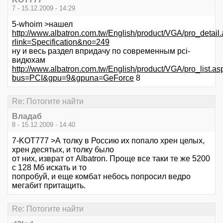
7 - 15.12.2009 - 14:29
5-whoim >нашел
http://www.albatron.com.tw/English/product/VGA/pro_detail
rlink=Specification&no=249
ну и весь раздел впридачу по современным pci-
видюхам
http://www.albatron.com.tw/English/product/VGA/pro_list.as
bus=PCI&gpu=9&gpuna=GeForce
8
Re: Потогите найти
Владаб
8 - 15.12.2009 - 14:40
7-KOT777 >А толку в Россию их попало хрен целых,
хрен десятых, и толку было
от них, изврат от Albatron. Проще все таки те же 5200
с 128 Мб искать и то
попробуй, и еще комбат небось попросил ведро
мегабит притащить.
Re: Потогите найти