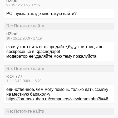
d2lod
9 - 15.12.2009 - 17:15
PCI нужна,так где мне такую найти?
Re: Потогите найти
d2lod
10 - 15.12.2009 - 17:19
если у кого-нить есть продайте,буду с пятницы по
воскресенье в Краснодаре!
модератор не удаляйте мою тему пожалуйста!
Re: Потогите найти
KOT777
11 - 15.12.2009 - 18:20
единственное, чем могу помочь, только дать ссылку
на местную барахолку
https://forums-kuban.ru/computers/viewforum.php?f=46
Re: Потогите найти