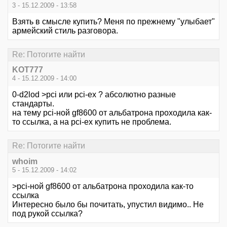
3 - 15.12.2009 - 13:58
Взять в смысле купить? Меня по прежнему "улыбает"
армейский стиль разговора.
Re: Потогите найти
KOT777
4 - 15.12.2009 - 14:00
0-d2lod >pci или pci-ex ? абсолютно разные
стандарты.
на тему pci-ной gf8600 от альбатрона проходила как-
то ссылка, а на pci-ex купить не проблема.
Re: Потогите найти
whoim
5 - 15.12.2009 - 14:02
>pci-ной gf8600 от альбатрона проходила как-то
ссылка
Интересно было бы почитать, упустил видимо.. Не
под рукой ссылка?