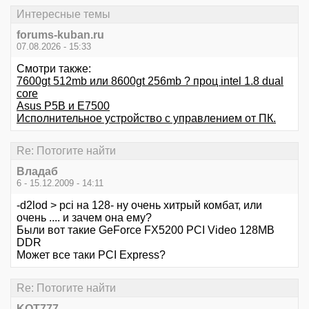
Интересные темы
forums-kuban.ru
07.08.2026 - 15:33
Смотри также:
7600gt 512mb или 8600gt 256mb ? проц intel 1.8 dual
core
Аsus P5B и Е7500
Исполнительное устройство с управлением от ПК.
Re: Потогите найти
Владаб
6 - 15.12.2009 - 14:11
-d2lod > pci на 128- ну очень хитрый комбат, или
очень .... и зачем она ему?
Были вот такие GeForce FX5200 PCI Video 128MB
DDR
Может все таки PCI Express?
Re: Потогите найти
KOT777