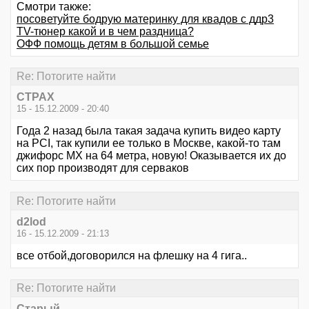
Смотри также:
посоветуйте бодрую материнку для квадов с ддр3
TV-тюнер какой и в чем раздница?
ОФФ помощь детям в большой семье
Re: Потогите найти
CTPAX
15 - 15.12.2009 - 20:40
Года 2 назад была такая задача купить видео карту
на PCI, так купили ее только в Москве, какой-то там
джифорс MX на 64 метра, новую! Оказывается их до
сих пор производят для серваков
Re: Потогите найти
d2lod
16 - 15.12.2009 - 21:13
все отбой,договорился на флешку на 4 гига..
Re: Потогите найти
Старый