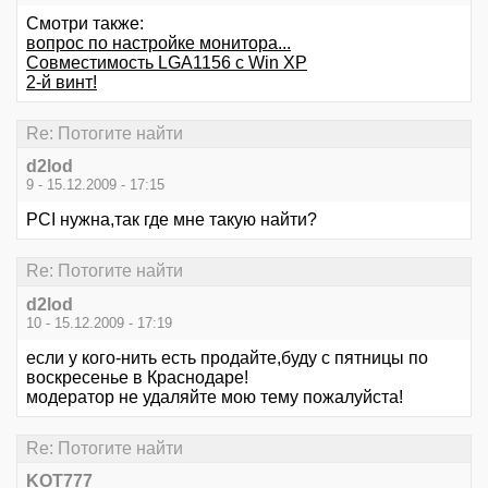
Смотри также:
вопрос по настройке монитора...
Совместимость LGA1156 с Win XP
2-й винт!
Re: Потогите найти
d2lod
9 - 15.12.2009 - 17:15
PCI нужна,так где мне такую найти?
Re: Потогите найти
d2lod
10 - 15.12.2009 - 17:19
если у кого-нить есть продайте,буду с пятницы по
воскресенье в Краснодаре!
модератор не удаляйте мою тему пожалуйста!
Re: Потогите найти
KOT777