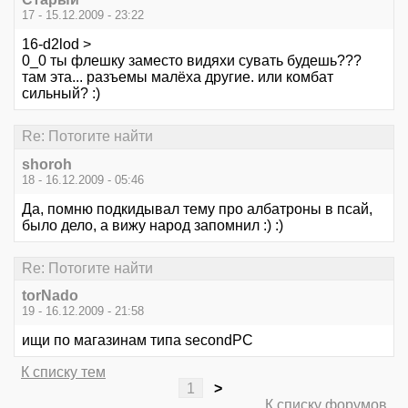
17 - 15.12.2009 - 23:22
16-d2lod >
0_0 ты флешку заместо видяхи сувать будешь???
там эта... разъемы малёха другие. или комбат
сильный? :)
Re: Потогите найти
shoroh
18 - 16.12.2009 - 05:46
Да, помню подкидывал тему про албатроны в псай,
было дело, а вижу народ запомнил :) :)
Re: Потогите найти
torNado
19 - 16.12.2009 - 21:58
ищи по магазинам типа secondPC
К списку тем
1
>
К списку форумов