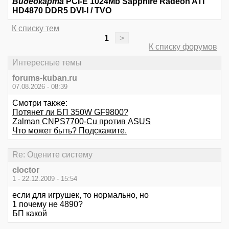
Видеокарта
PCI-E 1024Mb Sapphire Radeon ATI
HD4870 DDR5 DVI-I / TVO
К списку тем
1
>
К списку форумов
Интересные темы
forums-kuban.ru
07.08.2026 - 08:39
Смотри также:
Потянет ли БП 350W GF9800?
Zalman CNPS7700-Cu против ASUS
Что может быть? Подскажите.
Re: Оцените систему
cloctor
1 - 22.12.2009 - 15:54
если для игрушек, то нормально, но
1 почему не 4890?
БП какой