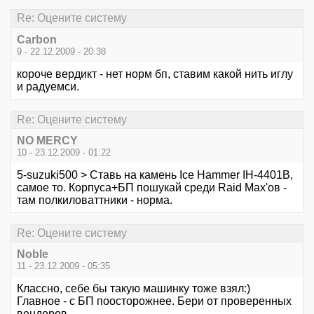
Re: Оцените систему
Carbon
9 - 22.12.2009 - 20:38
короче вердикт - нет норм бп, ставим какой нить иглу
и радуемси.
Re: Оцените систему
NO MERCY
10 - 23.12.2009 - 01:22
5-suzuki500 > Ставь на камень Ice Hammer IH-4401B,
самое то. Корпуса+БП пошукай среди Raid Max'ов -
там полкиловаттники - норма.
Re: Оцените систему
Noble
11 - 23.12.2009 - 05:35
Классно, себе бы такую машинку тоже взял:)
Главное - с БП поосторожнее. Бери от проверенных
вендоров.