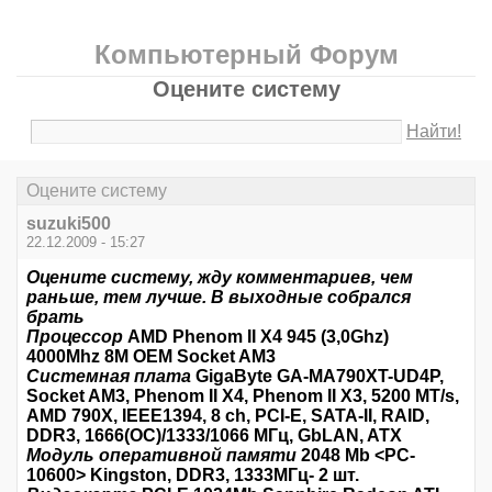
Компьютерный Форум
Оцените систему
Найти!
Оцените систему
suzuki500
22.12.2009 - 15:27
Оцените систему, жду комментариев, чем
раньше, тем лучше. В выходные собрался
брать
Процессор
AMD Phenom II X4 945 (3,0Ghz)
4000Mhz 8M OEM Socket AM3
Системная плата
GigaByte GA-MA790XT-UD4P,
Socket AM3, Phenom II X4, Phenom II X3, 5200 MT/s,
AMD 790X, IEEE1394, 8 ch, PCI-E, SATA-II, RAID,
DDR3, 1666(OC)/1333/1066 МГц, GbLAN, ATX
Модуль оперативной памяти
2048 Mb <PC-
10600> Kingston, DDR3, 1333МГц- 2 шт.