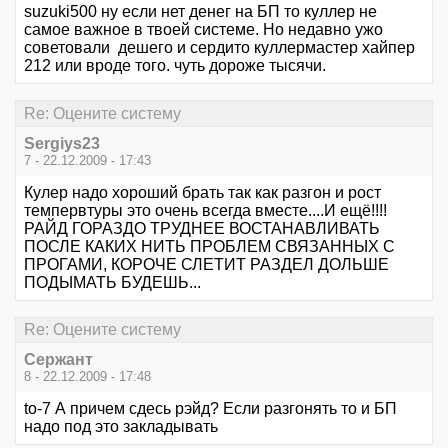
suzuki500 ну если нет денег на БП то куллер не
самое важное в твоей системе. Но недавно ужо
советовали дешего и сердито куллермастер хайпер
212 или вроде того. чуть дороже тысячи.
Re: Оцените систему
Sergiys23
7 - 22.12.2009 - 17:43
Кулер надо хороший брать так как разгон и рост
темпервтуры это очень всегда вместе....И ещё!!!!
РАЙД ГОРАЗДО ТРУДНЕЕ ВОСТАНАВЛИВАТЬ
ПОСЛЕ КАКИХ НИТЬ ПРОБЛЕМ СВЯЗАННЫХ С
ПРОГАМИ, КОРОЧЕ СЛЕТИТ РАЗДЕЛ ДОЛЬШЕ
ПОДЫМАТЬ БУДЕШЬ...
Re: Оцените систему
Сержант
8 - 22.12.2009 - 17:48
to-7 А причем сдесь рэйд? Если разгонять то и БП
надо под это закладывать