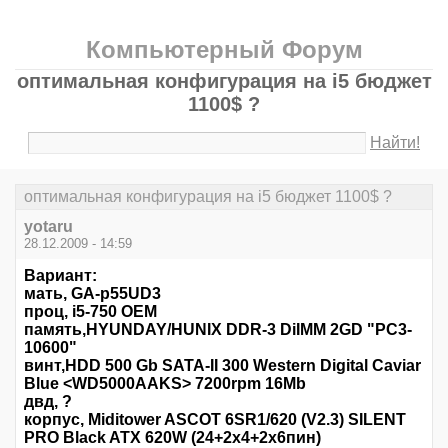
Компьютерный Форум
оптимальная конфигурация на i5 бюджет
1100$ ?
Найти!
оптимальная конфигурация на i5 бюджет 1100$ ?
yotaru
28.12.2009 - 14:59
Bариант:
мать, GA-p55UD3
проц, i5-750 OEM
память,HYUNDAY/HUNIX DDR-3 DiIMM 2GD "PC3-
10600"
винт,HDD 500 Gb SATA-II 300 Western Digital Caviar
Blue <WD5000AAKS> 7200rpm 16Mb
двд, ?
корпус, Miditower ASCOT 6SR1/620 (V2.3) SILENT
PRO Black ATX 620W (24+2x4+2x6пин)