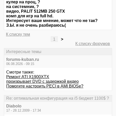
кулер на проц, ?
на системник, ?
видео, PALIT 512MB 250 GTX
комп для игр на full hd.
Интересует ваше мнение, может что не так?
З.Ы. я не очень разбираюсь(
К списку тем
1
>
К списку форумов
Интересные темы
forums-kuban.ru
06.08.2026 - 09:15
Смотри также:
Ремонт ATI X1900XTX
произрывает DVD c задержкой видео
Помогите настроить PECI в AMI BIOSе?
Re: оптимальная конфигурация на i5 бюджет 1100$ ?
Diabolo
17 - 28.12.2009 - 17:34