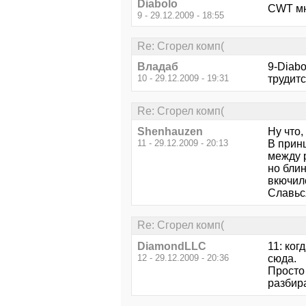
Diabolo
CWT мн
9 - 29.12.2009 - 18:55
Re: Сгорел комп(
Владаб
9-Diabo
10 - 29.12.2009 - 19:31
трудитс
Re: Сгорел комп(
Shenhauzen
Ну что,
11 - 29.12.2009 - 20:13
В прин
между 
но блин
вкючилс
Славься
Re: Сгорел комп(
DiamondLLC
11: ког
12 - 29.12.2009 - 20:36
сюда.
Просто 
разбира