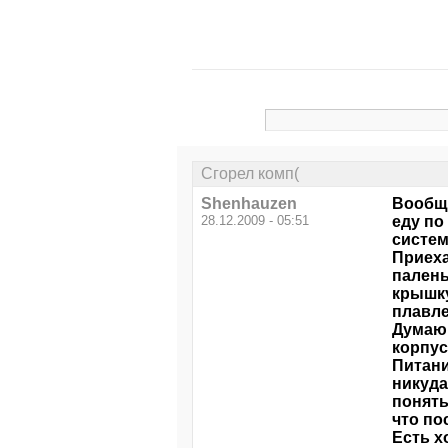
Сгорел комп(
Shenhauzen
Вообще
28.12.2009 - 05:51
еду по
систем
Приеха
палены
крышку
плавле
Думаю,
корпус
Питани
никуда
понять
что по
Есть х