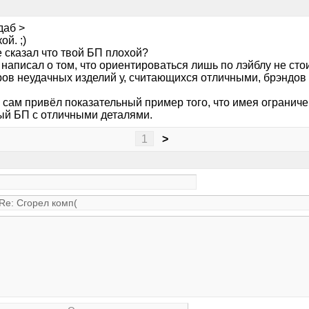
даб >
ой. ;)
 сказал что твой БП плохой?
написал о том, что ориентироваться лишь по лэйблу не стои
ов неудачных изделий у, считающихся отличными, брэндов 
 сам привёл показательный пример того, что имея огранич
ый БП с отличными деталями.
1
>