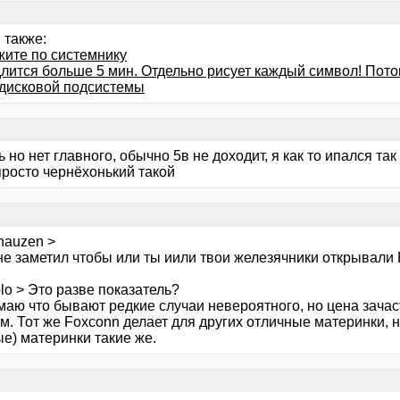
 также:
жите по системнику
лится больше 5 мин. Отдельно рисует каждый символ! Пото
дисковой подсистемы
ь но нет главного, обычно 5в не доходит, я как то ипался так
просто чернёхонький такой
hauzen >
не заметил чтобы или ты иили твои железячники открывали 
lo > Это разве показатель?
маю что бывают редкие случаи невероятного, но цена зачас
. Тот же Foxconn делает для других отличные материнки, но 
е) материнки такие же.