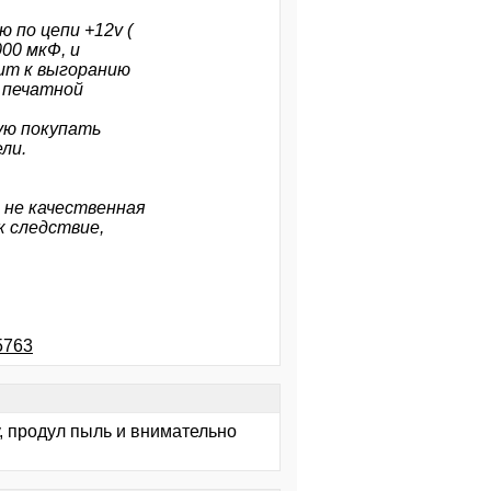
 по цепи +12v (
00 мкФ, и
ит к выгоранию
а печатной
ую покупать
ли.
 не качественная
к следствие,
5763
у, продул пыль и внимательно