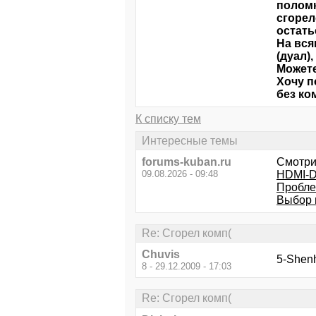
поломк
сгорел
остать
На вся
(дуал)
Можете
Хочу п
без ко
К списку тем
Интересные темы
forums-kuban.ru
Смотри
09.08.2026 - 09:48
HDMI-D
Пробле
Выбор 
Re: Сгорел комп(
Chuvis
5-Shenh
8 - 29.12.2009 - 17:03
Re: Сгорел комп(