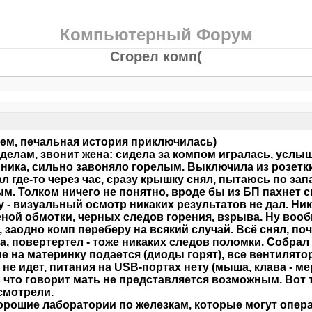
Компьютерный Форум
Сгорел комп(
м, печальная история приключилась)
 делам, звонит жена: сидела за компом игралась, услы
ника, сильно завоняло горелым. Выключила из розетк
л где-то через час, сразу крышку снял, пытаюсь по запа
м. Толком ничего не понятно, вроде бы из БП пахнет 
 - визуальный осмотр никаких результатов не дал. Ни
ной обмотки, черных следов горения, взрыва. Ну вооб
 заодно комп переберу на всякий случай. Всё снял, по
а, повертертел - тоже никаких следов поломки. Собрал 
е на материнку подается (диоды горят), все вентилято
 не идет, питания на USB-портах нету (мыша, клава - м
 что говорит мать не представляется возможным. Вот т
смотрели.
орошие лаборатории по железкам, которые могут опер