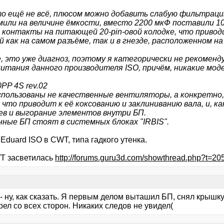
то ещё не всё, плюсом можно добавить слабую фильтрацию
мили на величине ёмкости, вместо 2200 мкФ поставили 10
 контакты на питающей 20-pin-овой колодке, что привод
й как на самом разъёме, так и в гнезде, расположенном н
, это уже диагноз, поэтому я категорически не рекоменд
питания данного производителя ISO, причём, никакие моде
PP 4S rev.02
спользованы не качественные вентиляторы, а конкретно,
 что приводит к её коксованию и заклиниванию вала, и, ка
ев и выгорание элементов внутри БП.
анные БП стоят в системных блоках "IRBIS".
 Eduard ISO в CWT, типа гадкого утенка.
T засветилась
http://forums.guru3d.com/showthread.php?t=20
- ну, как сказать. Я первым делом выташил БП, снял крышк
ел со всех сторон. Никаких следов не увидел(