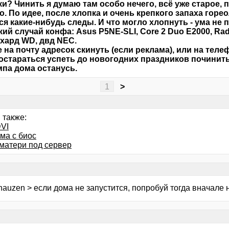
и? Чинить я думаю там особо нечего, всё уже старое, 
о. По идее, после хлопка и очень крепкого запаха гор
ся какие-нибудь следы. И что могло хлопнуть - ума не 
кий случай конфа: Asus P5NE-SLI, Core 2 Duo E2000, Ra
, хард WD, двд NEC.
 на почту адресок скинуть (если реклама), или на телефо
остараться успеть до новогодних праздников починить 
мпа дома останусь.
1
>
 также:
VI
ма с биос
матери под сервер
auzen > если дома не запустится, попробуй тогда вначале н