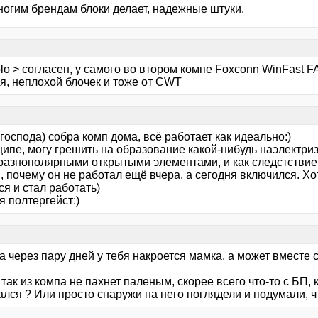
огим брендам блоки делает, надежные штуки.
lo > согласен, у самого во втором компе Foxconn WinFast F
я, неплохой блочек и тоже от CWT
 господа) собра комп дома, всё работает как идеально:)
ципе, могу грешить на образование какой-нибудь наэлектр
разнополярными открытыми элементами, и как следстствие 
, почему он не работал ещё вчера, а сегодня включился. Хо
я и стал работать)
 полтергейст:)
да через пару дней у тебя накроется мамка, а может вместе 
так из компа не пахнет паленым, скорее всего что-то с БП, к
лся ? Или просто снаружи на него поглядели и подумали, ч