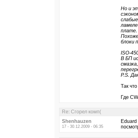
Но и э
сэконо
слабые
ламеле
плате.
Похоже
блоки 
ISO-450
В БП и
смазка,
перегр
P.S. Д
Так что
Где CW
Re: Сгорел комп(
Shenhauzen
Eduard 
17 - 30.12.2009 - 06:35
посмотр