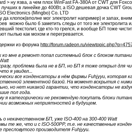
rd > ну язва, а чем плох WinFast FA-380A от CWT для Foxco
 лучших в линейке до 400Вт, а ISO дешевая дочка CWT Grou
SO Electronics (Mingbo) Co. LTD
у да хлопок(вполне мог электролит например) и запах, вни
рев можно было б заметить следы от того же электролита и
вший текстолит, где кто-то грелся, и вообще БП тоже чисти
ают пылью как мохом и перегревается.
держки из форума
http://forum.radeon.ru/viewtopic.php?p=475
х ко мне в ремонт попал системный блок с блоком питан
Watt
сразу, проблема была не в БП, но БП я тоже открыл для ч
что я увидел...
чески все конденсаторы в нём фирмы Fuhjyyu, которая ка
ественной элементной базой. На момент вскрытия с ними
ьно, но нет никакой гарантии, что конденсаторы не взду
шие пол года.
у я категорически не рекомендую покупать блоки питани
нии возможных неприятностей в будущем.
ь о некачественном БП, уже ISO-400 на 300-400 Watt
мы те же, что и с ISO-500PP, т.е. не качественные конд
е пресловутого производителя Fuhjyyu.