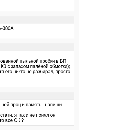
A-380A
изованной пыльной пробки в БП
КЗ с запахом палёной обмотки))
тя его никто не разбирал, просто
с ней проц и память - напиши
стати, я так и не понял он
то все ОК ?