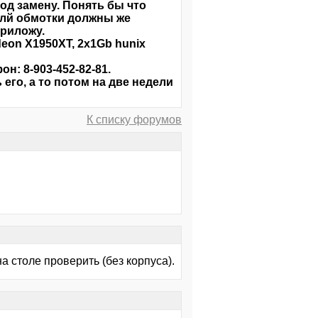
под замену. Понять бы что
еолй обмотки должны же
приложу.
deon X1950XT, 2x1Gb hunix
н: 8-903-452-82-81.
его, а то потом на две недели
К списку форумов
а столе проверить (без корпуса).