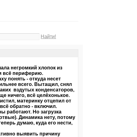
Найти!
шала негромкий хлопок из
и всё периферию.
ху понять - откуда несет
сильнее всего. Вытащил, снял
каких вздутых конденсаторов,
ще ничего, всё целёхонькое.
чистил, материнку отцепил от
всё обратно - включил.
ры работают. Но загрузка
ертвые). Динамика нету, потому
еперь думаю, куда его нести,
ативно выявить причину