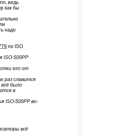
nn, ведь
p как бы
мательно
ли
ть надо
779
по ISO
ия ISO-500PP
истки его от
к раз славится
 всё было
ются в
я ISO-500PP во-
енсаторы всё