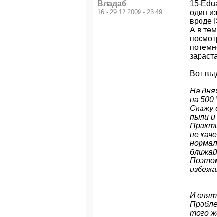
Владаб
15-Edua
16 - 29.12.2009 - 23:49
один из
вроде I
А в тем
посмот
потемне
зараст
Вот вы
На дня
на 500 
Скажу 
пыли и 
Практи
не кач
нормал
ближай
Поэтом
избежа
И опят
Пробле
того ж