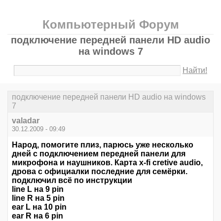
Компьютерный Форум
подключение передней панели HD audio
на windows 7
Найти!
подключение передней панели HD audio на windows
7
valadar
30.12.2009 - 09:49
Народ, помогите плиз, парюсь уже несколько
дней с подключением передней панели для
микрофона и наушников. Карта x-fi cretive audio,
дрова с официалки последние для семёрки.
подключил всё по инструкции
line L на 9 pin
line R на 5 pin
ear L на 10 pin
ear R на 6 pin