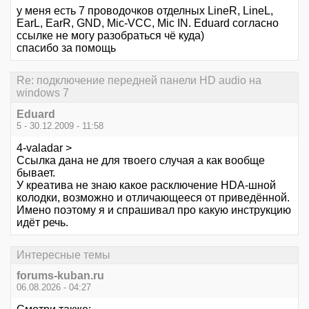
у меня есть 7 проводочков отделных LineR, LineL,
EarL, EarR, GND, Mic-VCC, Mic IN. Eduard согласно
ссылке не могу разобраться чё куда)
спасибо за помощь
Re: подключение передней панели HD audio на
windows 7
Eduard
5 - 30.12.2009 - 11:58
4-valadar >
Ссылка дана не для твоего случая а как вообще
бывает.
У креатива не знаю какое расключение HDA-шной
колодки, возможно и отличающееся от приведённой.
Имено поэтому я и спрашивал про какую инструкцию
идёт речь.
Интересные темы
forums-kuban.ru
06.08.2026 - 04:27