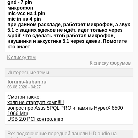
gnd - 7 pin
микрофон
mic-vcc на 1 pin
mic in на 4 pin
при данном раскладе, работает микрофон, а звук
5.1 с задних ждеков не идёт, идет только через
s/pdif. что сделать чтоб работал микрофон,
наушники и аккустика 5.1 через джеки. Помогите
кто знает
К списку тем
К списку форумов
Интересные темы
forums-kuban.ru
06.08.2026 - 04:27
Смотри также:
хэлп не стартует комп!!!!!
вопрос про Asus 5PQL PRO и память HyperX 8500
1066 Мгц
USB 2.0 PCI контроллер
Re: подключение передней панели HD audio на