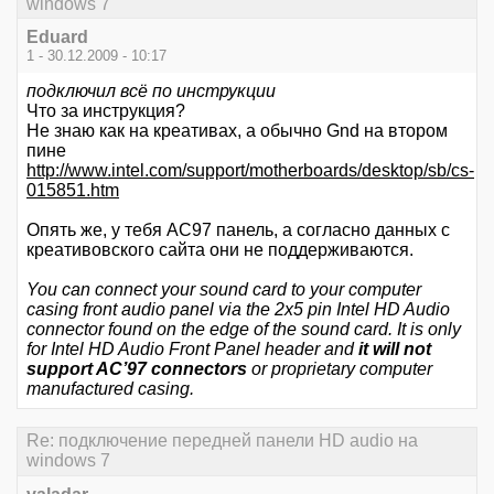
windows 7
Eduard
1 - 30.12.2009 - 10:17
подключил всё по инструкции
Что за инструкция?
Не знаю как на креативах, а обычно Gnd на втором
пине
http://www.intel.com/support/motherboards/desktop/sb/cs-
015851.htm
Опять же, у тебя AC97 панель, а согласно данных с
креативовского сайта они не поддерживаются.
You can connect your sound card to your computer
casing front audio panel via the 2x5 pin Intel HD Audio
connector found on the edge of the sound card. It is only
for Intel HD Audio Front Panel header and
it will not
support AC’97 connectors
or proprietary computer
manufactured casing.
Re: подключение передней панели HD audio на
windows 7