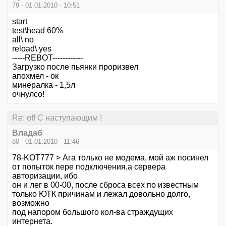
79 - 01.01.2010 - 10:51
start
test\head 60%
all\ no
reload\ yes
-----REBOT------------
Загрузко после пьянки проризвел
апохмел - ок
минералка - 1,5л
очнулсо!
Re: off С наступающим !
Владаб
80 - 01.01.2010 - 11:46
78-KOT777 > Ага только не модема, мой аж посинел
от попыток пере подключения,а сервера
авторизации, ибо
он и лег в 00-00, после сброса всех по известным
только ЮТК причинам и лежал довольно долго,
возможно
под напором большого кол-ва страждущих
интернета.