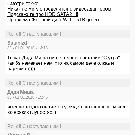
Смотри также:
Никак не могу определится с видеоадаптером
Подскажите про HDD SATA2 !!!!
Проблема Жесткий диск WD 1.5TB green . . .
Re: off С наступающим !
Satanizd
83 - 01.01.2010 - 14:13
То как Дядя Миша пишет словосочетание "С утра"
как бэ намекает нам, хто на самом деле олкаь и
наркоман))))
Re: off С наступающим !
Дядя Миша
85 - 01.01.2010 - 15:46
именно тот, кто пытается углядеть потаённый смысл
во всяких глупостях :)
Re: off С наступающим !