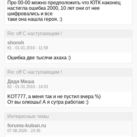
Про 00-00 можно предположить что ЮТК наконец
настигла ошибка 2000, 10 лет они от нее
шифровались и все
таки она нашла героя. :)
Re: off С наступающим !
shoroh
81 - 01.01.2010 - 11:58
Ошибка две тысячи ахаха :)
Re: off С наступающим !
Дядя Миша
82 - 01.01.2010 - 14:01
KOT777, а меня так и не пустил вчера %)
От вы олкошы! А я сутра работаю :)
Интересные темы
forums-kuban.ru
07.08.2026 - 23:35