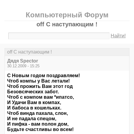
Компьютерный Форум
off С наступающим !
Найти!
off С наступающим !
Дядя Speсtor
30.12.2009 - 15:25
С Новым годом поздравляем!
Чтоб компы у Вас летали!
Чтоб прожить Вам этот год
Безовсяческих забот.
Чтоб с компом вам *ипатсо,
И Удачи Вам в компах,
И бабоса в кошельках.
Чтоб винда пахала, слон,
И не падала спецом,
И пифка - вам полон дом,
Будьте счастливы во всем!