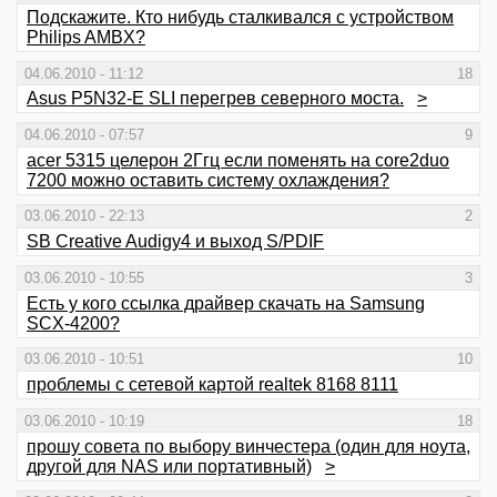
Подскажите. Кто нибудь сталкивался с устройством
Philips AMBX?
04.06.2010 - 11:12
18
Asus P5N32-E SLI перегрев северного моста.
>
04.06.2010 - 07:57
9
acer 5315 целерон 2Ггц если поменять на core2duo
7200 можно оставить систему охлаждения?
03.06.2010 - 22:13
2
SB Creative Audigy4 и выход S/PDIF
03.06.2010 - 10:55
3
Есть у кого ссылка драйвер скачать на Samsung
SCX-4200?
03.06.2010 - 10:51
10
проблемы с сетевой картой realtek 8168 8111
03.06.2010 - 10:19
18
прошу совета по выбору винчестера (один для ноута,
другой для NAS или портативный)
>