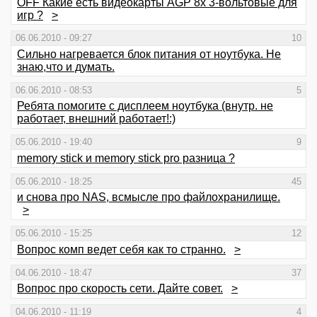
OFF Какие есть видеокарты AGP 8x 3-вольтовые для
игр ?
>
06.06.2010 - 09:27
10
Сильно нагревается блок питания от ноутбука. Не
знаю,что и думать.
06.06.2010 - 08:53
5
Ребята помогите с дисплеем ноутбука (внутр. не
работает, внешний работает!:)
05.06.2010 - 19:40
9
memory stick и memory stick pro разница ?
05.06.2010 - 18:25
45
и снова про NAS, всмысле про файлохранилище.
>
05.06.2010 - 15:25
12
Вопрос комп ведет себя как то странно.
>
04.06.2010 - 18:47
37
Вопрос про скорость сети. Дайте совет.
>
04.06.2010 - 11:19
4