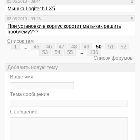
03.06.2010 - 09:44
2
Мышка Logitech LX5
03.06.2010 - 09:28
5
При установки в корпус коротит мать-как решить
проблему???
Список тем
1
...
45
46
47
48
49
50
51
52
53
54
55
...
136
Список форумов
Добавить новую тему
Ваше имя:
Тема сообщения:
Сообщение: