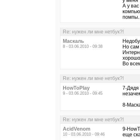
у меня 
А у вас
компьют
помпы.
Re: нужен ли мне нетбук?!
Маскаль
Недобук
8 - 03.06.2010 - 09:38
Но сам 
Интерне
хорошо
Во все
Re: нужен ли мне нетбук?!
HowToPlay
7-Дядя
9 - 03.06.2010 - 09:45
незачем
8-Маска
Re: нужен ли мне нетбук?!
AcidVenom
9-HowT
10 - 03.06.2010 - 09:46
еще ска