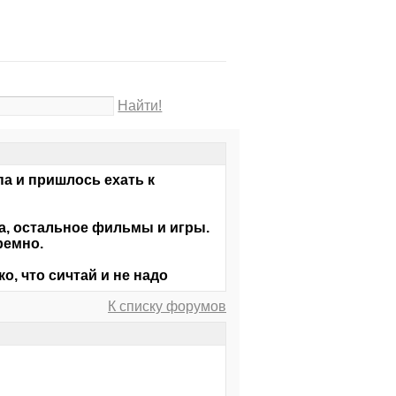
Найти!
па и пришлось ехать к
та, остальное фильмы и игры.
ремно.
о, что сичтай и не надо
К списку форумов