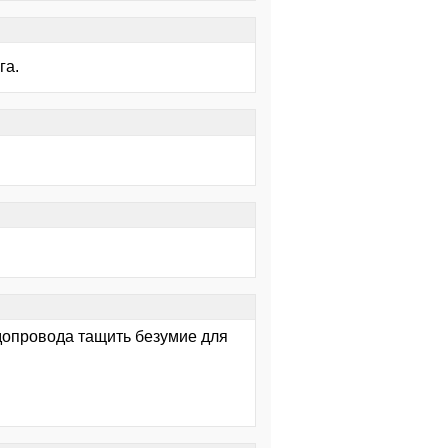
га.
одопровода тащить безумие для