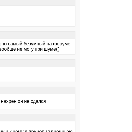
верно самый безумный на форуме
вообще не могу при шуме((
л, нахрен он не сдался
ношу и к нему я прицепил внешнюю