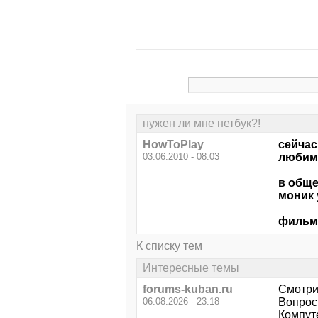
нужен ли мне нетбук?!
HowToPlay
сейчас
03.06.2010 - 08:03
любимо
в обще
моник 
фильмы
К списку тем
Интересные темы
forums-kuban.ru
Смотри
06.08.2026 - 23:18
Вопрос
Компут