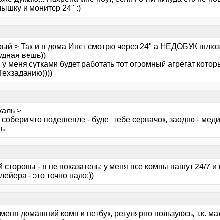
мышку и монитор 24" :)
рый > Так и я дома Инет смотрю через 24" а НЕДОБУК шлюзо
удная вешь))
 у меня сутками будет работать тот огромный агрегат кото
Техзаданию))))
каль >
собери что подешевле - будет тебе сервачок, заодно - меди
ть
й стороны - я не показатель: у меня все компы пашут 24/7 и
ейера - это точно надо:))
 меня домашний комп и нетбук, регулярно пользуюсь, т.к. мал