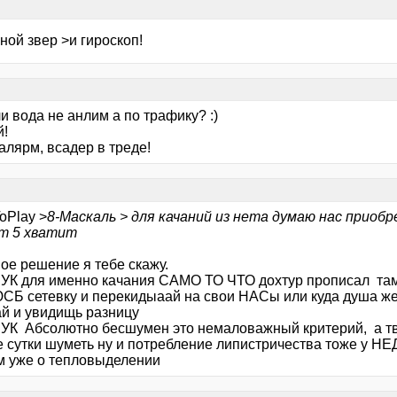
ной звер >и гироскоп!
и вода не анлим а по трафику? :)
й!
алярм, всадер в треде!
oPlay >
8-Маскаль > для качаний из нета думаю нас приобр
ет 5 хватит
ое решение я тебе скажу.
К для именно качания САМО ТО ЧТО дохтур прописал там н
ЮСБ сетевку и перекидыаай на свои НАСы или куда душа ж
й и увидищь разницу
К Абсолютно бесшумен это немаловажный критерий, а тв
е сутки шуметь ну и потребление липистричества тоже у 
м уже о тепловыделении