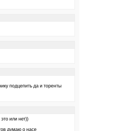
онику подцепить да и торенты
это или нет))
нтов думаю о насе