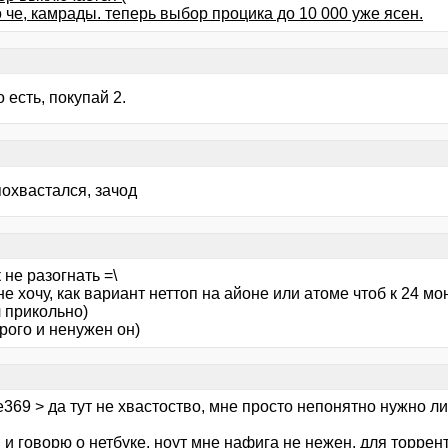
 че, камрады. теперь выбор процика до 10 000 уже ясен.
 есть, покупай 2.
похвастался, зачод
 не разогнать =\
не хочу, как вариант неттоп на айоне или атоме чтоб к 24 м
 прикольно)
рого и ненужен он)
e369 > да тут не хвастоство, мне просто непонятно нужно ли 
я и говорю о нетбуке. ноут мне нафига не нежен. для торре