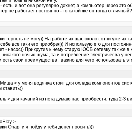
там и помпы никакой нету.
 - есть, и вот она регулярно дохнет, а компьютер через это о
ер не работает постоянно - то какой же он тогда отличный?
и терпеть не могу)) На работе их щас около сотни уже их к
себе все таки его приобрел)) И использую его для постоян
т - насос)) Прикрутив к нему старую ЮСБ сетевку так же в 
 никакого ночью шума, та и потребление электричесва у не
м есть свои преимущества , важно для чего использовать э
 Миша > у меня водянка стоит для охлада компонентов сис
 ставить))
ль > для качаний из нета думаю нас приобрести. туда 2-3 вин
oPlay >
жи Qnap, и я пойду у тебя денег просить)))