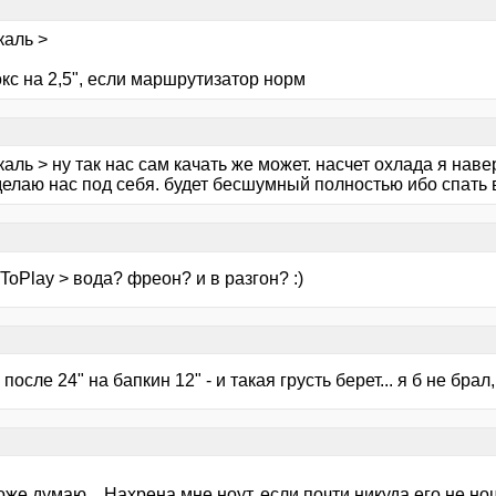
каль >
кс на 2,5", если маршрутизатор норм
аль > ну так нас сам качать же может. насчет охлада я на
делаю нас под себя. будет бесшумный полностью ибо спать 
oPlay > вода? фреон? и в разгон? :)
после 24" на бапкин 12" - и такая грусть берет... я б не бра
оже думаю... Нахрена мне ноут, если почти никуда его не 