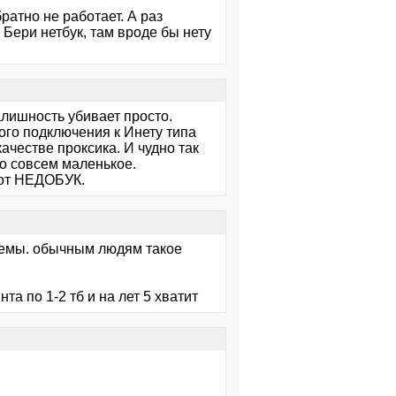
братно не работает. А раз
 Бери нетбук, там вроде бы нету
алишность убивает просто.
ного подключения к Инету типа
качестве проксика. И чудно так
го совсем маленькое.
тот НЕДОБУК.
темы. обычным людям такое
та по 1-2 тб и на лет 5 хватит