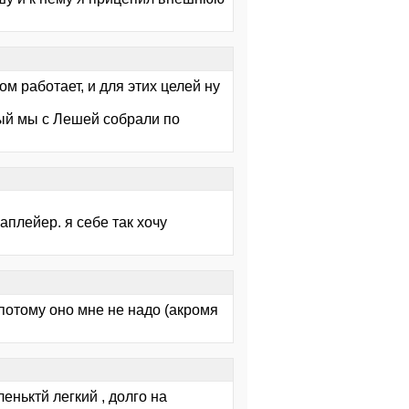
м работает, и для этих целей ну
рый мы с Лешей собрали по
аплейер. я себе так хочу
 потому оно мне не надо (акромя
еньктй легкий , долго на