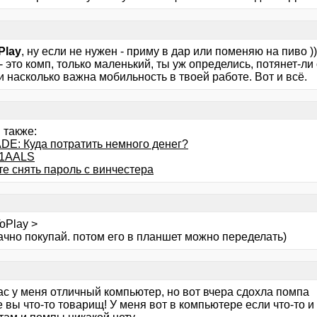
Play
, ну если не нужен - приму в дар или поменяю на пиво ))
- это комп, только маленький, ты уж определись, потянет-л
 насколько важна мобильность в твоей работе. Вот и всё.
 также:
E: Куда потратить немного денег?
1AALS
те снять пароль с винчестера
oPlay >
ачно покупай. потом его в планшет можно переделать)
ас у меня отличный компьютер, но вот вчера сдохла помпа
 вы что-то товарищ! У меня вот в компьютере если что-то и 