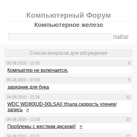
Компьютерный Форум
Компьютерное железо
Найти!
Список вопросов для обсуждения
05.08.2010 - 10:50
6
Компьютер не включается.
05.08.2010 - 07:03
5
зарядник для бука
04.08.2010 - 22:34
11
WDC WD800JD-00LSA0 Упала скорость чтения/
запись
>
04.08.2010 - 13:33
23
Проблемы с жестким диском((
>
04.08.2010 - 12:41
11