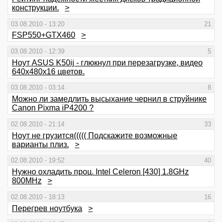
конструкции.
>
03.08.2010 - 13:20
21
FSP550+GTX460
>
03.08.2010 - 12:39
5
Ноут ASUS K50ij - глюкнул при перезагрузке, видео
640х480х16 цветов.
03.08.2010 - 03:14
8
Можно ли замедлить высыхание чернил в струйнике
Canon Pixma iP4200 ?
02.08.2010 - 21:14
33
Ноут не грузится((((( Подскажите возможные
варианты плиз.
>
02.08.2010 - 19:52
40
Нужно охладить проц. Intel Celeron [430] 1.8GHz
800MHz
>
02.08.2010 - 18:13
16
Перегрев ноутбука
>