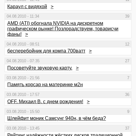
Караул с видяхой
>
04.08.2010 - 11:34
39
AMD (ATI) обогнала NVIDIA на дискретном
графическом рынке! Позлорадствуем, товарисчи
фаны!
>
04.08.2010 - 08:51
12
бесперебойник для компа 700ватт
>
04.08.2010 - 07:35
27
Посоветуйте звуковую карту.
>
03.08.2010 - 21:56
7
Память корсар на материнке м2н
03.08.2010 - 17:57
36
OFF. Михаил В. с днем рождения!
>
03.08.2010 - 15:50
9
Шлейфит моник Самсунг 940н, в чём беда?
03.08.2010 - 13:45
37
Рейтинг надёжности жёстких дисков традиционной