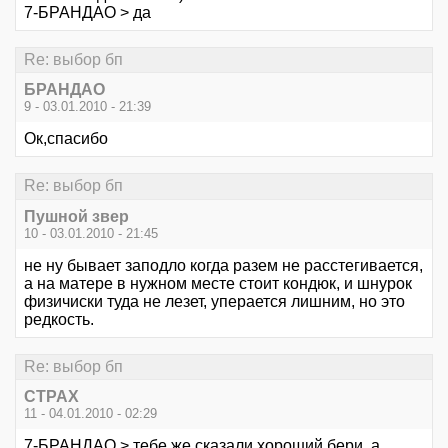
7-БРАНДАО > да
Re: выбор бп
БРАНДАО
9 - 03.01.2010 - 21:39
Ок,спасибо
Re: выбор бп
Пушной звер
10 - 03.01.2010 - 21:45
не ну бывает заподло когда разем не расстегивается,
а на матере в нужном месте стоит кондюк, и шнурок
физичиски туда не лезет, уперается лишним, но это
редкость.
Re: выбор бп
CTPAX
11 - 04.01.2010 - 02:29
7-БРАНДАО > тебе же сказали хороший бери, а