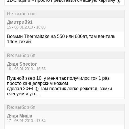
12-Старый > просто представил смешную картину :))
Re: выбор бп
Дмитрий91
15 - 06.01.2010 - 16:03
Возьми Thermaltake на 550 или 600вт, там вентиль
14см тихий
Re: выбор бп
Дядя Speсtor
16 - 06.01.2010 - 16:55
Пушной звер 10, у меня так получилос ток 1 раз,
просто канцелярским ножом
сделал 20+4 :)) Там пластик легко режется, замки
счесуем и усе...
Re: выбор бп
Дядя Миша
17 - 06.01.2010 - 17:54