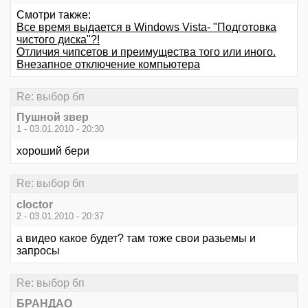
Смотри также:
Все время выдается в Windows Vista- "Подготовка
чистого диска"?!
Отличия чипсетов и преимущества того или иного.
Внезапное отключение компьютера
Re: выбор бп
Пушной звер
1 - 03.01.2010 - 20:30
хороший бери
Re: выбор бп
cloctor
2 - 03.01.2010 - 20:37
а видео какое будет? там тоже свои разьемы и
запросы
Re: выбор бп
БРАНДАО