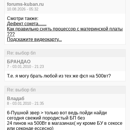
forums-kuban.ru
10.08.2026 - 05:32
Смотри также:
Дефект сокета.......
Как правильно снять процессор с материнской платы
???
Подскажите видеокарту...
Re: выбор бп
БРАНДАО
7 - 03.01.2010 - 21:23
Т.е. я могу брать любой из тех же фсп на 500вт?
Re: выбор бп
Владаб
8 - 03.01.2010 - 21:35
6-Пушной звер > только вот ведь пойди найди
сегодня свежий породистый БП без
24 пинов на 500Вт в магазинах( ну кроме БУ в секосе
или секонде ессесно)