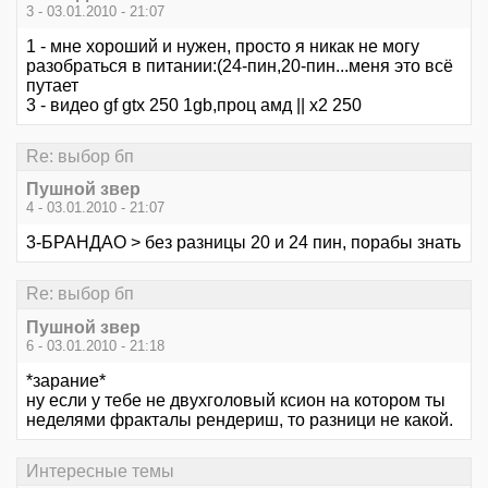
3 - 03.01.2010 - 21:07
1 - мне хороший и нужен, просто я никак не могу
разобраться в питании:(24-пин,20-пин...меня это всё
путает
3 - видео gf gtx 250 1gb,проц амд || х2 250
Re: выбор бп
Пушной звер
4 - 03.01.2010 - 21:07
3-БРАНДАО > без разницы 20 и 24 пин, порабы знать
Re: выбор бп
Пушной звер
6 - 03.01.2010 - 21:18
*зарание*
ну если у тебе не двухголовый ксион на котором ты
неделями фракталы рендериш, то разници не какой.
Интересные темы