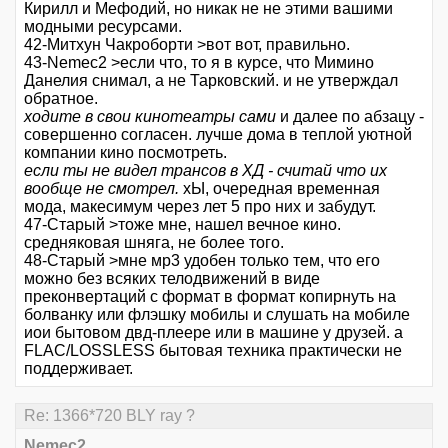
Кирилл и Мефодий, но никак не не этими вашими
модными ресурсами.
42-Митхун Чакроборти >вот вот, правильно.
43-Nemec2 >если что, то я в курсе, что Мимино
Данелия снимал, а не Тарковский. и не утверждал
обратное.
ходите в свои кинотеатры сами
и далее по абзацу -
совершенно согласен. лучше дома в теплой уютной
компании кино посмотреть.
если ты не видел трансов в ХД - считай что их
вообще не смотрел.
хЫ, очередная временная
мода, макесимум через лет 5 про них и забудут.
47-Старый >тоже мне, нашел вечное кино.
средняковая шняга, не более того.
48-Старый >мне мр3 удобен только тем, что его
можно без всяких телодвижений в виде
преконвертаций с формат в формат копирнуть на
болванку или флэшку мобилы и слушать на мобиле
иои бытовом двд-плеере или в машине у друзей. а
FLAC/LOSSLESS бытовая техника практически не
поддерживает.
Re: 1366*720 BLY ray ?
Nemec2