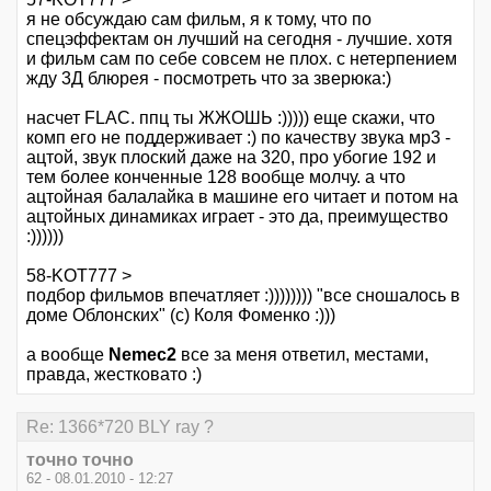
я не обсуждаю сам фильм, я к тому, что по
спецэффектам он лучший на сегодня - лучшие. хотя
и фильм сам по себе совсем не плох. с нетерпением
жду 3Д блюрея - посмотреть что за зверюка:)
насчет FLAC. ппц ты ЖЖОШЬ :))))) еще скажи, что
комп его не поддерживает :) по качеству звука мр3 -
ацтой, звук плоский даже на 320, про убогие 192 и
тем более конченные 128 вообще молчу. а что
ацтойная балалайка в машине его читает и потом на
ацтойных динамиках играет - это да, преимущество
:))))))
58-KOT777 >
подбор фильмов впечатляет :)))))))) "все сношалось в
доме Облонских" (с) Коля Фоменко :)))
а вообще
Nemec2
все за меня ответил, местами,
правда, жестковато :)
Re: 1366*720 BLY ray ?
точно точно
62 - 08.01.2010 - 12:27