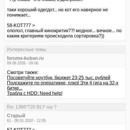
таки хороший одегдот... но кот его наверное не
понимает...
58-KOT777 >
ололол, главный кинокритик??! модное... вечное... по
каким критериям происходила сортировка?))
Интересные темы
forums-kuban.ru
09.08.2026 - 09:06
Смотри также:
Посоветуйте ноутбук, бюджет 23-25 тыс. рублей
Подскажите по оперативке, плиз! Эти 4 гига на 32-х
битке...
Трабла с HDD: Need help!
Re: 1366*720 BLY ray ?
Старый
61 - 08.01.2010 - 12:05
57-KOT777 >