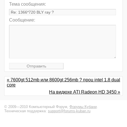
Тема сообщения:
Сообщение:
« 7600gt 512mb или 8600gt 256mb ? проц intel 1.8 dual
core
На видюхе ATI Radeon HD 3450 »
© 2009—2010 Компьютерный Форум,
Форумы Кубани
.
Техническая поддержка:
support@forums-kuban.ru