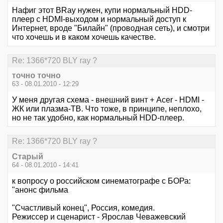
Нафиг этот BRay нужен, купи нормальный HDD-
плеер с HDMI-выходом и нормальный доступ к
Интернет, вроде "Билайн" (проводная сеть), и смотри
что хочешь и в каком хочешь качестве.
Re: 1366*720 BLY ray ?
точно точно
63 - 08.01.2010 - 12:29
У меня другая схема - внешний винт + Acer - HDMI -
ЖК или плазма-ТВ. Что тоже, в принципе, неплохо,
но не так удобно, как нормальный HDD-плеер.
Re: 1366*720 BLY ray ?
Старый
64 - 08.01.2010 - 14:41
к вопросу о российском синематографе с БОРа:
"анонс фильма
"Счастливый конец", Россия, комедия.
Режиссер и сценарист - Ярослав Чеважевский