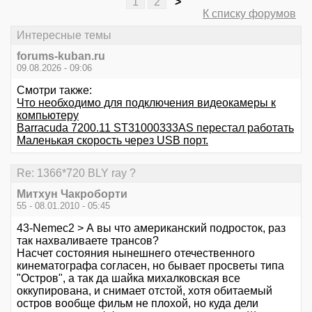
1
2
>
К списку форумов
Интересные темы
forums-kuban.ru
09.08.2026 - 09:06
Смотри также:
Что необходимо для подключения видеокамеры к
компьютеру
Barracuda 7200.11 ST31000333AS перестал работать
Маленькая скорость через USB порт.
Re: 1366*720 BLY ray ?
Митхун Чакроборти
55 - 08.01.2010 - 05:45
43-Nemec2 > А вы что американский подросток, раз
так нахваливаете трансов?
Насчет состояния нынешнего отечественного
кинематографа согласен, но бывает просветы типа
"Остров", а так да шайка михалковская все
оккупирована, и снимает отстой, хотя обитаемый
остров вообще фильм не плохой, но куда дели