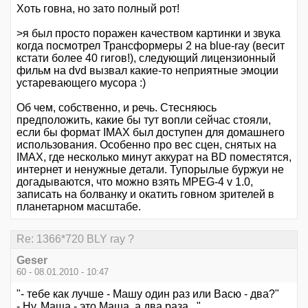
Хоть говна, но зато полный рот!
>я был просто поражен качеством картинки и звука
когда посмотрел Трансформеры 2 на blue-ray (весит
кстати более 40 гигов!), следующий лицензионный
фильм на dvd вызвал какие-то неприятные эмоции
устаревающего мусора :)
Об чем, собственно, и речь. Стесняюсь
предположить, какие бы тут вопли сейчас стояли,
если бы формат IMAX был доступен для домашнего
использования. Особенно про вес сцен, снятых на
IMAX, где несколько минут аккурат на BD поместятся,
интернет и ненужные детали. Тупорылые буржуи не
догадываются, что можно взять MPEG-4 v 1.0,
записать на болванку и окатить говном зрителей в
планетарном масштабе.
Re: 1366*720 BLY ray ?
Geser
60 - 08.01.2010 - 10:47
"- тебе как лучше - Машу один раз или Васю - два?"
- Ну, Маша - это Маша, а два раза..."