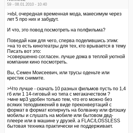
59 - 08.01.2010 - 10:40
>хЫ, очередная временная мода, макесимум через
лет 5 про них и забудут.
И что, это повод посмотреть на полфильма?
Поведай нам для чего, сперва поделившись этим:
>на то есть кинотеатры для тех, кто врывается в тему
Писать вот это:
>совершенно согласен. лучше дома в теплой уютной
компании кино посмотреть.
Вы, Семен Моисеевич, или трусы оденьте или
крестик снимите.
>Что лучше - скачать 10 разных фильмов пусть по 1,4
гб или 1 14-гиговый но типа с мегакачеством ?
>мне мр3 удобен только тем, что его можно без
всяких телодвижений в виде преконвертаций с
формат в формат копирнуть на болванку или флэшку
мобилы и слушать на мобиле или бытовом двд-
плеере или в машине у друзей. а FLAC/LOSSLESS
бытовая техника практически не поддерживает.