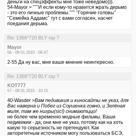
деньги на спецэффекты мне тоже неведомо))).
54-Mayor > """И если кому-то нравится жрать дерьмо
- это его личные проблемы.""" "Горячие головы"
"Семейка Аддамс" тут с вами согласен, насчет
поедания дерьма.
Re: 1366*720 BLY ray ?
Mayor
56 - 08.01.2010 - 06:47
2-55 Да ну вас, мне ваше мнение неинтересно.
Re: 1366*720 BLY ray ?
KOT777
57 - 08.01.2010 - 10:15
40-Wasder >
Вам педивикия и киносайты не указ, для
Вас наверна и Побег из Соушенка говно, и Зелёная
миля, там же нигры(sic!) снимаютццо!
не более чем временно модные фильмы. Ваши
педивикии - да, они мне не указ, потому как на хоть
какую то серьезность не претендуют. Как
авторитетным источником могу пользоваться БСЭ,