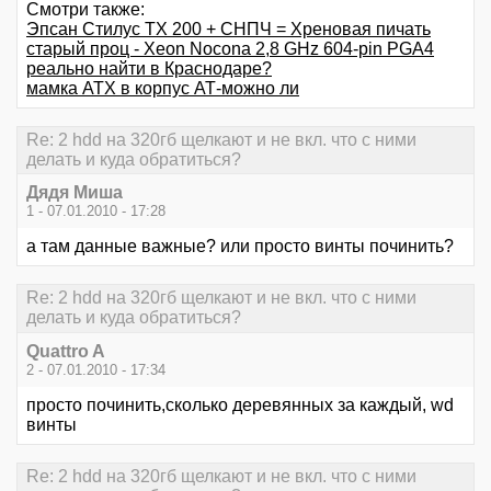
Смотри также:
Эпсан Стилус ТХ 200 + СНПЧ = Хреновая пичать
старый проц - Xeon Nocona 2,8 GHz 604-pin PGA4
реально найти в Краснодаре?
мамка АТХ в корпус АТ-можно ли
Re: 2 hdd на 320гб щелкают и не вкл. что с ними
делать и куда обратиться?
Дядя Миша
1 - 07.01.2010 - 17:28
а там данные важные? или просто винты починить?
Re: 2 hdd на 320гб щелкают и не вкл. что с ними
делать и куда обратиться?
Quattro A
2 - 07.01.2010 - 17:34
просто починить,сколько деревянных за каждый, wd
винты
Re: 2 hdd на 320гб щелкают и не вкл. что с ними