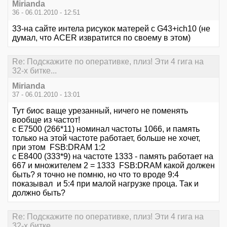
Mirianda
36 - 06.01.2010 - 12:51
33-на сайте интела рисукок матерей с G43+ich10 (не
думал, что ACER извратится по своему в этом)
Re: Подскажите по оперативке, плиз! Эти 4 гига на
32-х битке...
Mirianda
37 - 06.01.2010 - 13:01
Тут биос ваще урезанный, ничего не поменять
вообще из частот!
с Е7500 (266*11) номинал частоты 1066, и память
только на этой частоте работает, больше не хочет,
при этом FSB:DRAM 1:2
с Е8400 (333*9) на частоте 1333 - память работает на
667 и множителем 2 = 1333 FSB:DRAM какой должен
быть? я точно не помню, но что то вроде 9:4
показывал и 5:4 при малой нагрузке проца. Так и
должно быть?
Re: Подскажите по оперативке, плиз! Эти 4 гига на
32-х битке...