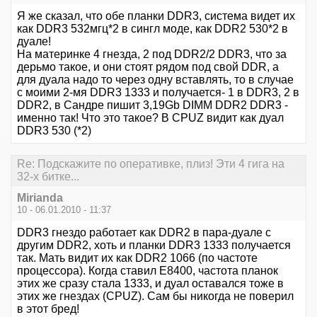
Я же сказал, что обе планки DDR3, система видет их
как DDR3 532мгц*2 в сингл моде, как DDR2 530*2 в
дуале!
На материнке 4 гнезда, 2 под DDR2/2 DDR3, что за
дерьмо такое, и они стоят рядом под свой DDR, а
для дуала надо то через одну вставлять, то в случае
с моими 2-мя DDR3 1333 и получается- 1 в DDR3, 2 в
DDR2, в Сандре пишит 3,19Gb DIMM DDR2 DDR3 -
именно так! Что это такое? В CPUZ видит как дуал
DDR3 530 (*2)
Re: Подскажите по оперативке, плиз! Эти 4 гига на
32-х битке...
Mirianda
10 - 06.01.2010 - 11:37
DDR3 гнездо работает как DDR2 в пара-дуале с
другим DDR2, хоть и планки DDR3 1333 получается
так. Мать видит их как DDR2 1066 (по частоте
процессора). Когда ставил Е8400, частота планок
этих же сразу стала 1333, и дуал оставался тоже в
этих же гнездах (СPUZ). Сам бы никогда не поверил
в этот бред!