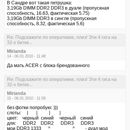
В Сандре вот такая петрушка:
3,19Gb DIMM DDR2 DDR3 в дуале (пропускная
способность, 16.63, фактическая 5.75)
3,19Gb DIMM DDR3 в сингле (пропускная
способность, 8.32, фактическая 5.6)
Re: Подскажите по оперативке, плиз! Эти 4 гига на
32-х битке...
Mirianda
14 - 06.01.2010 - 11:48
Да мать ACER с блока брендованного
Re: Подскажите по оперативке, плиз! Эти 4 гига на
32-х битке...
Mirianda
15 - 06.01.2010 - 11:58
без фотки попробую: )))
слоты: | | | |
цвет: черный синий черный синий
для: DDR2 DDR2 DDR3 DDR3
мои DDR3 1333 ^ ^ - дуал мод