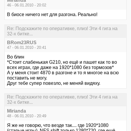
Mirianda
46 - 06.01.2010 - 20:02
В биосе ничего нет для разгона. Реально!
Re: Подскажите по оперативке, плиз! Эти 4 гига на
32-х битке...
BRom23RUS
47 - 06.01.2010 - 20:41
Во блин
*Стоит слабенькая G210, но ещё и пашет как то во
всех играх, где даже на 1920*1080 без тормозов*
А у меня стоит 4870 в разгоне и то я многое на всю
поставить не могу.
Друг тебе супер повезло, не меняй видяху.
Re: Подскажите по оперативке, плиз! Эти 4 гига на
32-х битке...
Mirianda
48 - 06.01.2010 - 20:49
Я же не говорю, что везде так.... где 1920*1080
(старые игры), NFS shift только 1280*720, где ещё