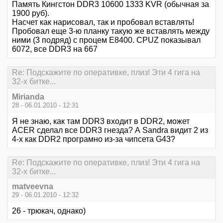
Память Кингстон DDR3 10600 1333 KVR (обычная за
1900 руб).
Насчет как нарисовал, так и пробовал вставлять!
Пробовал еще 3-ю планку такую же вставлять между
ними (3 подряд) c процем Е8400. CPUZ показывал
6072, все DDR3 на 667
Re: Подскажите по оперативке, плиз! Эти 4 гига на
32-х битке...
Mirianda
28 - 06.01.2010 - 12:31
Я не знаю, как там DDR3 входит в DDR2, может
ACER сделал все DDR3 гнезда? А Sandra видит 2 из
4-х как DDR2 програмно из-за чипсета G43?
Re: Подскажите по оперативке, плиз! Эти 4 гига на
32-х битке...
matveevna
29 - 06.01.2010 - 12:32
26 - трюкач, однако)