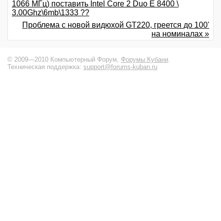
1066 МГц) поставить Intel Core 2 Duo E 8400 \
3.00Ghz\6mb\1333 ??
Проблема с новой видюхой GT220, греется до 100'
на номиналах »
© 2009—2010 Компьютерный Форум,
Форумы Кубани
.
Техническая поддержка:
support@forums-kuban.ru