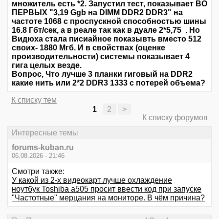
множитель есть *2. Запустил тест, показывает ВО
ПЕРВЫХ "3,19 Ggb на DIMM DDR2 DDR3" на
частоте 1068 с проспускной способностью шины
16.8 Гбт/сек, а в реале так как в дуале 2*5,75 . Но
Видюха стала писиайное показывть вместо 512
своих- 1880 Мгб. И в свойствах (оценке
производительности) системы показывает 4
гига целых везде.
Вопрос, Что лучше 3 планки гиговый на DDR2
какие нить или 2*2 DDR3 1333 с потерей объема?
К списку тем
1
2
>
К списку форумов
Интересные темы
forums-kuban.ru
06.08.2026 - 21:46
Смотри также:
У какой из 2-х видеокарт лучше охлаждение
ноутбук Toshiba a505 просит ввести код при запуске
"Частотные" мерцания на мониторе. В чём причина?