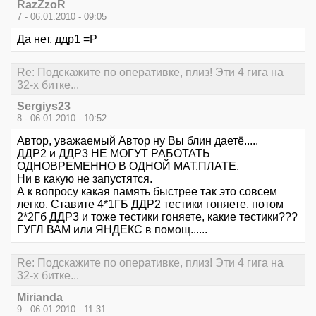
RazZzoR
7 - 06.01.2010 - 09:05
Да нет, ддр1 =Р
Re: Подскажите по оперативке, плиз! Эти 4 гига на
32-х битке...
Sergiys23
8 - 06.01.2010 - 10:52
Автор, уважаемый Автор ну Вы блин даетё.....
ДДР2 и ДДР3 НЕ МОГУТ РАБОТАТЬ
ОДНОВРЕМЕННО В ОДНОЙ МАТ.ПЛАТЕ.
Ни в какую не запустятся.
А к вопросу какая память быстрее так это совсем
легко. Ставите 4*1ГБ ДДР2 тестики гоняете, потом
2*2Гб ДДР3 и тоже тестики гоняете, какие тестики???
ГУГЛ ВАМ или ЯНДЕКС в помощ......
Re: Подскажите по оперативке, плиз! Эти 4 гига на
32-х битке...
Mirianda
9 - 06.01.2010 - 11:31