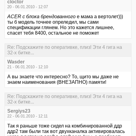
cloctor
20 - 06.01.2010 - 12:07
ACER с блока брендованного
е мама а вертолет)))
ты б модель точнее опреледил, мы сами
спецификации глянем. Но это кажется лишнее,
спасет тебя 8400, остальное не поможет
Re: Подскажите по оперативке, плиз! Эти 4 гига на
32-х битке...
Wasder
21 - 06.01.2010 - 12:10
А вы знаете что интересно? То, щито мы даже не
знаем наименования (ВНЕЗАПНО) памяти!
Re: Подскажите по оперативке, плиз! Эти 4 гига на
32-х битке...
Sergiys23
22 - 06.01.2010 - 12:11
Так я раньше тоже сидел на комбинированной ддр
ддр2 там были так вот двухканалка активировалась