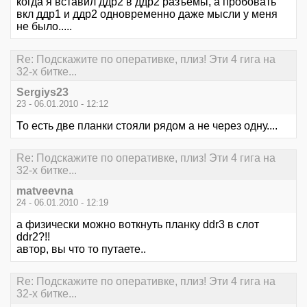
когда я вставил ддр2 в ддр2 разъёмы, а пробовать
вкл ддр1 и ддр2 одновременно даже мысли у меня
не было.....
Re: Подскажите по оперативке, плиз! Эти 4 гига на
32-х битке...
Sergiys23
23 - 06.01.2010 - 12:12
То есть две планки стояли рядом а не через одну....
Re: Подскажите по оперативке, плиз! Эти 4 гига на
32-х битке...
matveevna
24 - 06.01.2010 - 12:19
а физически можно воткнуть планку ddr3 в слот
ddr2?!!
автор, вы что то путаете..
Re: Подскажите по оперативке, плиз! Эти 4 гига на
32-х битке...