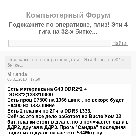
Компьютерный Форум
Подскажите по оперативке, плиз! Эти 4
гига на 32-х битке...
Найти!
Подскажите по оперативке, плиз! Эти 4 гига на 32-х
битке...
Mirianda
05.01.2010 - 17:50
Есть материнка на G43 DDR2*2 +
DDR3*2(1333\16000
Есть проц Е7500 на 1066 шине , но вскоре будет
Е8400 на 1333 шине.
Есть 2 планки по 2Гига DDR3 1333.
Сейчас это все дело работает на Висте Хом 32
бит, планки стоят в дуале, но в получается одна в
ДДР2, другая в ДДР3. Прога "Сандра" последняя
видит их в дуале на частоте 534Мгц, ну