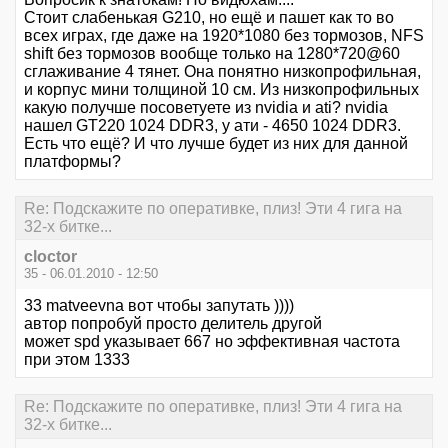
Стоит слабенькая G210, но ещё и пашет как то во
всех играх, где даже на 1920*1080 без тормозов, NFS
shift без тормозов вообще только на 1280*720@60
сглаживание 4 тянет. Она понятно низкопрофильная,
и корпус мини толщиной 10 см. Из низкопрофильных
какую получше посоветуете из nvidia и ati? nvidia
нашел GT220 1024 DDR3, у ати - 4650 1024 DDR3.
Есть что ещё? И что лучше будет из них для данной
платформы?
Re: Подскажите по оперативке, плиз! Эти 4 гига на
32-х битке...
cloctor
35 - 06.01.2010 - 12:50
33 matveevna вот чтобы запутать ))))
автор попробуй просто делитель другой
может spd указывает 667 но эффективная частота
при этом 1333
Re: Подскажите по оперативке, плиз! Эти 4 гига на
32-х битке...