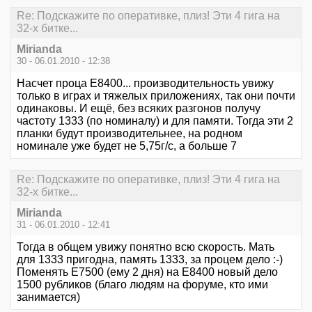
Re: Подскажите по оперативке, плиз! Эти 4 гига на
32-х битке...
Mirianda
30 - 06.01.2010 - 12:38
Насчет проца Е8400... производительность увижу
только в играх и тяжелых приложениях, так они почти
одинаковы. И ещё, без всяких разгонов получу
частоту 1333 (по номиналу) и для памяти. Тогда эти 2
планки будут производительнее, на родном
номинале уже будет не 5,75г/с, а больше 7
Re: Подскажите по оперативке, плиз! Эти 4 гига на
32-х битке...
Mirianda
31 - 06.01.2010 - 12:41
Тогда в общем увижу понятно всю скорость. Мать
для 1333 пригодна, память 1333, за процем дело :-)
Поменять Е7500 (ему 2 дня) на Е8400 новый дело
1500 рубликов (благо людям на форуме, кто ими
занимается)