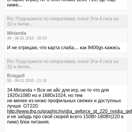
ниже...
Re: Подскажите по оперативке, плиз! Эти 4 гига на
32-х битке...
Mirianda
49 - 06.01.2010 - 20:53
И не отрицаю, что карта слаба.... как 9400gs кажись
Re: Подскажите по оперативке, плиз! Эти 4 гига на
32-х битке...
Владаб
50 - 06.01.2010 - 21:16
34-Mirianda > Все не айс для игр, не то что для
1920х1080 но и 1680х1024, но тем
не менее из низко профильных свежих и доступных
лучше GT220.
http://www.thg.ru/graphic/nvidia_geforce_gt_220_nvidia_g
и не забудь про свой скорей всего 150Вт-180Вт(220 в
пике) блок питания.