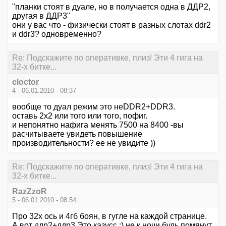
"планки стоят в дуале, но в получается одна в ДДР2,
другая в ДДР3"
они у вас что - физически стоят в разных слотах ddr2
и ddr3? одновременно?
Re: Подскажите по оперативке, плиз! Эти 4 гига на
32-х битке...
cloctor
4 - 06.01.2010 - 08:37
вообще то дуал режим это неDDR2+DDR3.
оставь 2х2 или того или того, пофиг.
и непонятно нафига менять 7500 на 8400 -вы
расчитываете увидеть повышение
производительности? ее не увидите ))
Re: Подскажите по оперативке, плиз! Эти 4 гига на
32-х битке...
RazZzoR
5 - 06.01.2010 - 08:54
Про 32х ось и 4гб боян, в гугле на каждой странице.
А вот ддр2+ддр3 Это казусс :) не к ночи будь помянут