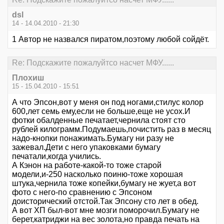
dsl
14 - 14.04.2010 - 21:30
1 Автор не назвался пиратом,поэтому любой сойдёт.
Re: Подскажите пожалуйтсо насчет МФУ......
Плохиш
15 - 15.04.2010 - 15:51
А что Эпсон,вот у меня он под ногами,стилус колор
600,лет семь ему,если не больше,еще не усох.И
фотки обалденные печатает,чернила стоят сто
рублей килограмм.Подумаешь,почистить раз в месяц
надо-кнопки понажимать.Бумагу ни разу не
зажевал.Дети с него упаковками бумагу
печатали,когда учились.
А Кэнон на работе-какой-то тоже старой
модели,и-250 насколько поиню-тоже хорошая
штука,чернила тоже копейки,бумагу не жует,а вот
фото с него-по сравнению с Эпсоном
доисторический отстой.Так Эпсону сто лет в обед.
А вот ХП был-вот мне мозги поморочил.Бумагу не
берет,катриджи на вес золота,но правда печать на