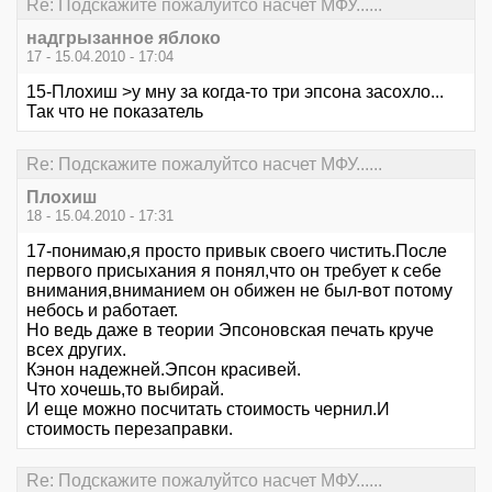
Re: Подскажите пожалуйтсо насчет МФУ......
надгрызанное яблоко
17 - 15.04.2010 - 17:04
15-Плохиш >у мну за когда-то три эпсона засохло...
Так что не показатель
Re: Подскажите пожалуйтсо насчет МФУ......
Плохиш
18 - 15.04.2010 - 17:31
17-понимаю,я просто привык своего чистить.После
первого присыхания я понял,что он требует к себе
внимания,вниманием он обижен не был-вот потому
небось и работает.
Но ведь даже в теории Эпсоновская печать круче
всех других.
Кэнон надежней.Эпсон красивей.
Что хочешь,то выбирай.
И еще можно посчитать стоимость чернил.И
стоимость перезаправки.
Re: Подскажите пожалуйтсо насчет МФУ......