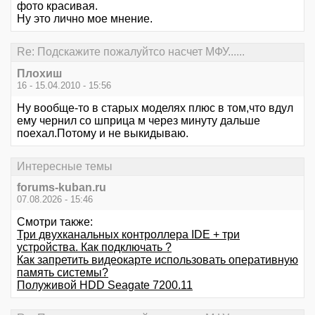
фото красивая.
Ну это лично мое мнение.
Re: Подскажите пожалуйтсо насчет МФУ......
Плохиш
16 - 15.04.2010 - 15:56
Ну вообще-то в старых моделях плюс в том,что вдул
ему чернил со шприца м через минуту дальше
поехал.Потому и не выкидываю.
Интересные темы
forums-kuban.ru
07.08.2026 - 15:46
Смотри также:
Три двухканальных контроллера IDE + три
устройства. Как подключать ?
Как запретить видеокарте использовать оперативную
память системы?
Полуживой HDD Seagate 7200.11