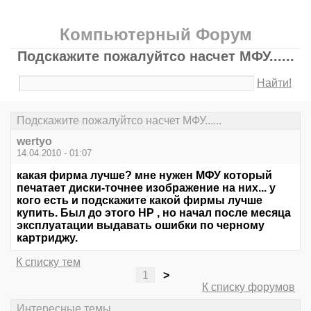
Компьютерный Форум
Подскажите пожалуйтсо насчет МФУ......
Найти!
Подскажите пожалуйтсо насчет МФУ......
wertyo
14.04.2010 - 01:07
какая фирма лучше? мне нужен МФУ который
печатает диски-точнее изображение на них... у
кого есть и подскажите какой фирмы лучше
купить. Был до этого НР , но начал после месяца
эксплуатации выдавать ошибки по черному
картриджу.
К списку тем
1
>
К списку форумов
Интересные темы