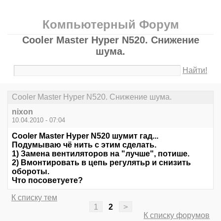
Компьютерный Форум
Cooler Master Hyper N520. Снижение
шума.
Найти!
Cooler Master Hyper N520. Снижение шума.
nixon
10.04.2010 - 07:04
Cooler Master Hyper N520 шумит гад...
Подумываю чё нить с этим сделать.
1) Замена вентиляторов на "лучше", потише.
2) Вмонтировать в цепь регулятьр и снизить
обороты.
Что посоветуете?
К списку тем
1
2
>
К списку форумов