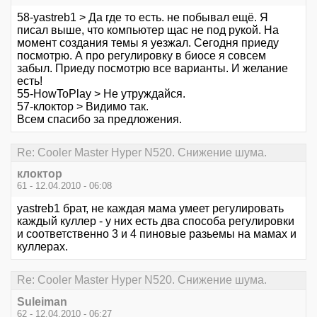
58-yastreb1 > Да где то есть. не побывал ещё. Я
писал выше, что компьютер щас не под рукой. На
момент создания темы я уезжал. Сегодня приеду
посмотрю. А про регулировку в биосе я совсем
забыл. Приеду посмотрю все варианты. И желание
есть!
55-HowToPlay > Не утруждайся.
57-клоктор > Видимо так.
Всем спасибо за предложения.
Re: Cooler Master Hyper N520. Снижение шума.
клоктор
61 - 12.04.2010 - 06:08
yastreb1 брат, не каждая мама умеет регулировать
каждый куллер - у них есть два способа регулировки
и соответственно 3 и 4 пиновые разьемы на мамах и
куллерах.
Re: Cooler Master Hyper N520. Снижение шума.
Suleiman
62 - 12.04.2010 - 06:27