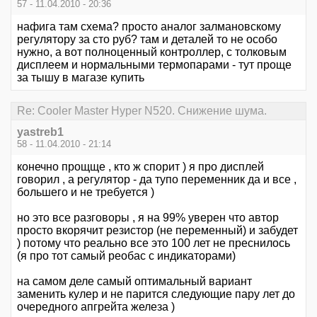
57 - 11.04.2010 - 20:36
нафига там схема? просто аналог залмановскому
регулятору за сто руб? там и деталей то не особо
нужно, а вот полноценный контроллер, с толковым
дисплеем и нормальными термопарами - тут проще
за тышу в магазе купить
Re: Cooler Master Hyper N520. Снижение шума.
yastreb1
58 - 11.04.2010 - 21:14
конечно прощще , кто ж спорит ) я про дисплей
говорил , а регулятор - да тупо переменник да и все ,
большего и не требуется )
но это все разговоры , я на 99% уверен что автор
просто вкорячит резистор (не переменный) и забудет
) потому что реально все это 100 лет не преснилось
(я про тот самый реобас с индикаторами)
на самом деле самый оптимальный вариант
заменить кулер и не парится следующие пару лет до
очередного апгрейта железа )