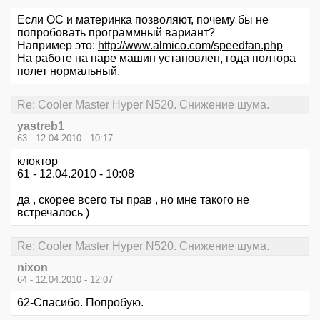
Если ОС и материнка позволяют, почему бы не
попробовать программный вариант?
Например это:
http://www.almico.com/speedfan.php
На работе на паре машин установлен, года полтора
полет нормальный.
Re: Cooler Master Hyper N520. Снижение шума.
yastreb1
63 - 12.04.2010 - 10:17
клоктор
61 - 12.04.2010 - 10:08
да , скорее всего ты прав , но мне такого не
встречалось )
Re: Cooler Master Hyper N520. Снижение шума.
nixon
64 - 12.04.2010 - 12:07
62-Спасибо. Попробую.