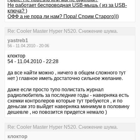
Не работает беспроводная USB-мышь ( из за USB-
ключа? )
ОФФ а не пора ли нам? Пора! Споим Старого)))
Re: Cooler Master Hyper N520. Снижение шума.
yastreb1
56 - 11.04.2010 - 20:06
клоктор
54 - 11.04.2010 - 22:28
да все найти можно , ничего в общем сложного тут
нет ) главное иметь достаточно сильное желание.
даже если просто тупо полистать журнал
радиолюбитель за последние годы - наверняка есть
схемки контролеров которые тут требуются , и по
деньгам это выйдет наверняка минимум в половину
дешевле , но повозится придется немало )
Re: Cooler Master Hyper N520. Снижение шума.
клоктор