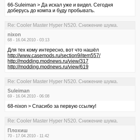
66-Suleiman > Да искал уже и видел. Сегодня
доберусь до компа и буду пробывать.
Re: Cooler Master Hyper N520. Снижение шума.
nixon
68 - 16.04.2010 - 03:13
Для тех кому интересно, вот что нашёл
http://www.casemods.ru/section9/item557/
http://modding.modnews.ru/view/317
http://modding.modnews.ru/view/619
Re: Cooler Master Hyper N520. Снижение шума.
Suleiman
69 - 16.04.2010 - 06:08
68-nixon > Спасибо за первую ссылку!
Re: Cooler Master Hyper N520. Снижение шума.
Плохиш
70 - 17.04.2010 - 11:42