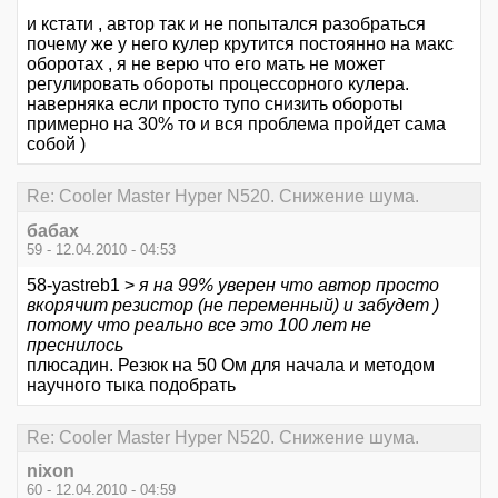
и кстати , автор так и не попытался разобраться
почему же у него кулер крутится постоянно на макс
оборотах , я не верю что его мать не может
регулировать обороты процессорного кулера.
наверняка если просто тупо снизить обороты
примерно на 30% то и вся проблема пройдет сама
собой )
Re: Cooler Master Hyper N520. Снижение шума.
бабах
59 - 12.04.2010 - 04:53
58-yastreb1 >
я на 99% уверен что автор просто
вкорячит резистор (не переменный) и забудет )
потому что реально все это 100 лет не
преснилось
плюсадин. Резюк на 50 Ом для начала и методом
научного тыка подобрать
Re: Cooler Master Hyper N520. Снижение шума.
nixon
60 - 12.04.2010 - 04:59