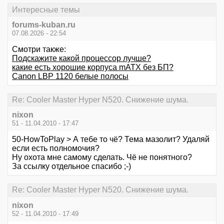
Интересные темы
forums-kuban.ru
07.08.2026 - 22:54
Смотри также:
Подскажите какой процессор лучше?
какие есть хорошие корпуса mATX без БП?
Canon LBP 1120 белые полосы
Re: Cooler Master Hyper N520. Снижение шума.
nixon
51 - 11.04.2010 - 17:47
50-HowToPlay > А тебе то чё? Тема мазолит? Удаляй
если есть полномочия?
Ну охота мне самому сделать. Чё не понятного?
За ссылку отдельное спасибо ;-)
Re: Cooler Master Hyper N520. Снижение шума.
nixon
52 - 11.04.2010 - 17:49