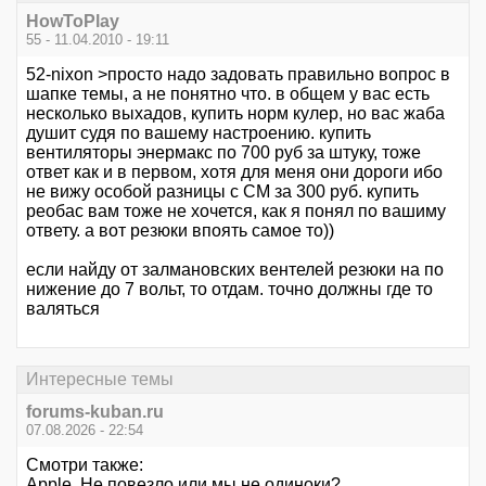
HowToPlay
55 - 11.04.2010 - 19:11
52-nixon >просто надо задовать правильно вопрос в
шапке темы, а не понятно что. в общем у вас есть
несколько выхадов, купить норм кулер, но вас жаба
душит судя по вашему настроению. купить
вентиляторы энермакс по 700 руб за штуку, тоже
ответ как и в первом, хотя для меня они дороги ибо
не вижу особой разницы с СМ за 300 руб. купить
реобас вам тоже не хочется, как я понял по вашиму
ответу. а вот резюки впоять самое то))
если найду от залмановских вентелей резюки на по
нижение до 7 вольт, то отдам. точно должны где то
валяться
Интересные темы
forums-kuban.ru
07.08.2026 - 22:54
Смотри также:
Apple. Не повезло или мы не одиноки?