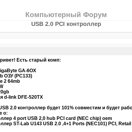
Компьютерный Форум
USB 2.0 PCI контроллер
ривет! Есть старый комп:
igaByte GA-6OX
b ОЗУ (PC133)
e 2 64mb
W
20gb
я d-link DFE-520TX
USB 2.0 контроллер будет 101% совместим и будет рабо
е о:
ллер 4 port USB 2,0 hub PCI card (NEC chip) oem
ллер ST-Lab U143 USB 2.0 ,4+1 Ports (NEC101) PCI, Retail