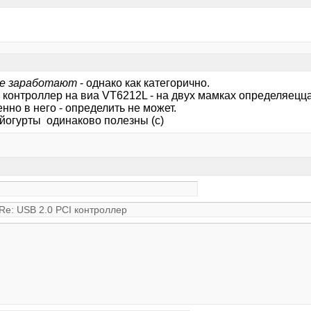
е заработают
- однако как категорично.
контроллер на виа VT6212L - на двух мамках определяецца, 
нно в него - определить не может.
 йогурты одинаково полезны (с)