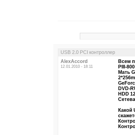
USB 2.0 PCI контроллер
AlexAccord
Всем п
12.01.2010 - 18:11
PIII-800
Мать G
2*256m
GeForc
DVD-R
HDD 1
Сетева
Какой 
скажет
Контро
Контро