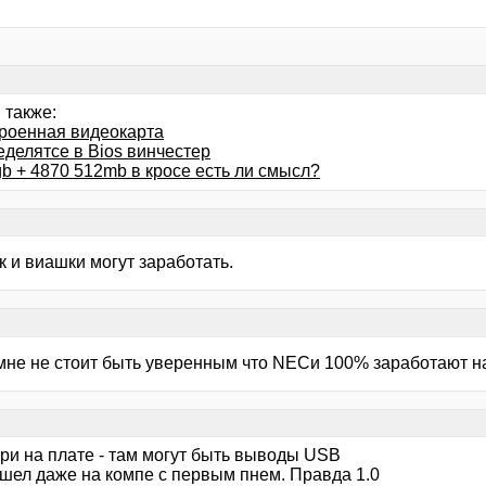
 также:
троенная видеокарта
еделятсе в Bios винчестер
b + 4870 512mb в кросе есть ли смысл?
ак и виашки могут заработать.
. мне не стоит быть уверенным что NECи 100% заработают н
ри на плате - там могут быть выводы USB
ашел даже на компе с первым пнем. Правда 1.0