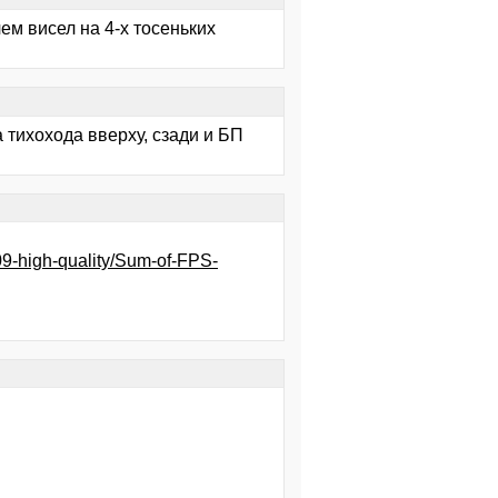
ем висел на 4-х тосеньких
а тихохода вверху, сзади и БП
09-high-quality/Sum-of-FPS-