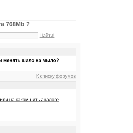
ra 768Mb ?
Найти!
ли менять шило на мыло?
К списку форумов
или на каком-нить аналоге