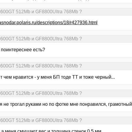
9600GT 512Mb и GF8800Ultra 768Mb ?
rasnodar.polaris.ru/descriptions/18/r427936.html
9600GT 512Mb и GF8800Ultra 768Mb ?
о поинтереснее есть?
9600GT 512Mb и GF8800Ultra 768Mb ?
т чем нравится - у меня БП тоде ТТ и тоже черный...
9600GT 512Mb и GF8800Ultra 768Mb ?
я не трогал руками но по фотке мне понравился, грамотный
9600GT 512Mb и GF8800Ultra 768Mb ?
 - а меня смущают вес и толщина стенок 0.5 мм...