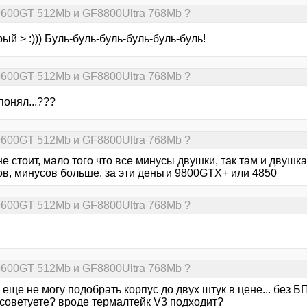
9600GT 512Mb и GF8800Ultra 768Mb ?
ый > :))) Буль-буль-буль-буль-буль-буль!
9600GT 512Mb и GF8800Ultra 768Mb ?
 понял...???
9600GT 512Mb и GF8800Ultra 768Mb ?
не стоит, мало того что все минусы двушки, так там и двушка
ов, минусов больше. за эти деньги 9800GTX+ или 4850
9600GT 512Mb и GF8800Ultra 768Mb ?
.
9600GT 512Mb и GF8800Ultra 768Mb ?
 - еще не могу подобрать корпус до двух штук в цене... без 
исоветуете? вроде термалтейк V3 подходит?