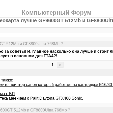
Компьютерный Форум
еокарта лучше GF9600GT 512Mb и GF8800Ult
GT 512Mb и GF8800Ultra 768Mb ?
о за советы! И, главное насколько она лучше и стоит 
сует в основном для ГТА4?!
1
>
 также:
жите принтер canon который работает на картридже E16/30 
ма с БП
тесь мнением о Palit Daytona GTX460 Sonic.
9600GT 512Mb и GF8800Ultra 768Mb ?