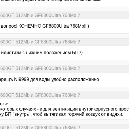
9600GT 512Mb и GF8800Ultra 768Mb ?
 вопрос! КОНЕЧНО GF8800Ultra 768Mb!!!)
9600GT 512Mb и GF8800Ultra 768Mb ?
за идиотизм с нижним положением БП?)
9600GT 512Mb и GF8800Ultra 768Mb ?
арещъ Ni9999 для воды удобно расположенно
9600GT 512Mb и GF8800Ultra 768Mb ?
or >
екоторых случаях - и для вентиляции внутрикорпусного про
у БП "внутрь", чтоб вытягивал горячий воздух от видяхи.
9600GT 512Mb и GF8800Ultra 768Mb ?