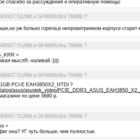
ое спасибо за рассуждения и оперативную помощь!
9600GT 512Mb и GF8800Ultra 768Mb ?
учше,но уж больно горяча,в непроветреевом корпусе сгорит к
9600GT 512Mb и GF8800Ultra 768Mb ?
S_KRR >
авая мыслЯ. наливай :))))
9600GT 512Mb и GF8800Ultra 768Mb ?
S 1GB PCI-E EAH3850X2_HTDI ?
utocatalog/asus/asustek_video/PCIE_DDR3_ASUS_EAH3850_
магазине по цене 3680 р.
9600GT 512Mb и GF8800Ultra 768Mb ?
os >
фиг она? УГ чуть больше, чем полностью