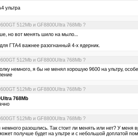
А4 ультра
9600GT 512Mb и GF8800Ultra 768Mb ?
ше, но вот менять шило на мыло...
 для ГТА4 важнее разогнанный 4-х ядерник.
9600GT 512Mb и GF8800Ultra 768Mb ?
толку немного, я бы не менял хорошую 9600 на ультру, особ
ление
9600GT 512Mb и GF8800Ultra 768Mb ?
Ultra 768Mb
ачно
9600GT 512Mb и GF8800Ultra 768Mb ?
немного разошлись. Так стоит ли менять или нет? У меня в
может получше будет на ультре и с небольшой доплатой пом