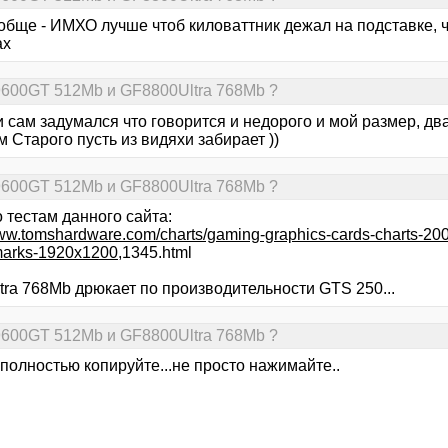
обще - ИМХО лучше чтоб киловаттник дежал на подставке, ч
ах
9600GT 512Mb и GF8800Ultra 768Mb ?
и сам задумался что говорится и недорого и мой размер, дв
 Старого пусть из видяхи забирает ))
9600GT 512Mb и GF8800Ultra 768Mb ?
 тестам данного сайта:
www.tomshardware.com/charts/gaming-graphics-cards-charts-20
arks-1920x1200
,1345.html
tra 768Mb дрюкает по производительности GTS 250...
9600GT 512Mb и GF8800Ultra 768Mb ?
полностью копируйте...не просто нажимайте..