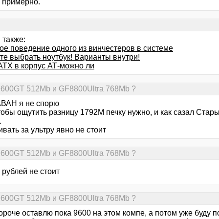
, примерно.
 также:
ое поведение одного из винчестеров в системе
те выбрать ноутбук! Варианты внутри!
АТХ в корпус АТ-можно ли
9600GT 512Mb и GF8800Ultra 768Mb ?
ВАН я не спорю
тобы ощутить разницу 1792M печку нужно, и как сазал Стары
.
вать за ультру явно не стоит
9600GT 512Mb и GF8800Ultra 768Mb ?
 рублей не стоит
9600GT 512Mb и GF8800Ultra 768Mb ?
ороче оставлю пока 9600 на этом компе, а потом уже буду 