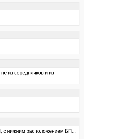
 не из середнячков и из
БП, с нижним расположением БП...