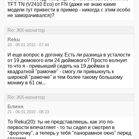
TFT TN (V2410 Eco) от FN (даже не знаю какие
модели тут привести в пример - никогда с этим особо
не заморачивался)?
Re: ЖК-монитор
Reku
20 - 06.01.2010 - 07:44
И еще вопрос в догонку. Есть ли разница в усталости
от 19 дюмового или 24 дюймового? Просто волнует
то что я - привыкший сидеть на 19 дюймах в
квадратной "рамочке" - смогу ли привыкнуть к
широкой "рамочке" и тем более такому большому
монику в 61 см...
Re: ЖК-монитор
Блинн
21 - 06.01.2010 - 08:23
То Reku(20): ты не представляешь, как это по-
первости впечатляет - то ты сидел и смотрел в
"форточку", а теперь у тебя "панорамное окно" перед
глазами.