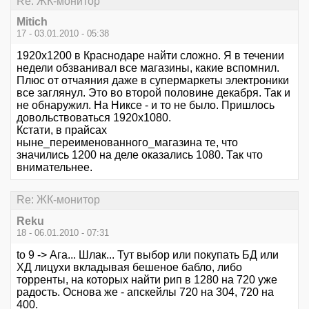
Re: ЖК-монитор
Mitich
17 - 03.01.2010 - 05:38
1920х1200 в Краснодаре найти сложно. Я в течении
недели обзванивал все магазины, какие вспомнил.
Плюс от отчаяния даже в супермаркеты электроники
все заглянул. Это во второй половине декабря. Так и
не обнаружил. На Никсе - и то не было. Пришлось
довольствоваться 1920х1080.
Кстати, в прайсах
ныне_переименованного_магазина те, что
значились 1200 на деле оказались 1080. Так что
внимательнее.
Re: ЖК-монитор
Reku
18 - 06.01.2010 - 07:31
to 9 -> Ага... Шлак... Тут выбор или покупать БД или
ХД лицухи вкладывая бешеное бабло, либо
торренты, на которых найти рип в 1280 на 720 уже
радость. Основа же - апскейлы 720 на 304, 720 на
400.