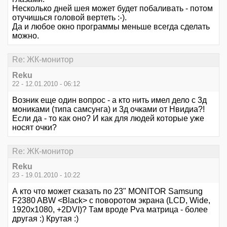
Несколько дней шея может будет побаливать - потом
отучишься головой вертеть :-).
Да и любое окно программы меньше всегда сделать
можно.
Re: ЖК-монитор
Reku
22 - 12.01.2010 - 06:12
Возник еще один вопрос - а кто нить имел дело с 3д
мониками (типа самсунга) и 3д очками от Нвидиа?!
Если да - то как оно? И как для людей которые уже
носят очки?
Re: ЖК-монитор
Reku
23 - 19.01.2010 - 10:22
А кто что может сказать по 23" MONITOR Samsung
F2380 ABW <Black> с поворотом экрана (LCD, Wide,
1920x1080, +2DVI)? Там вроде Pva матрица - более
другая :) Крутая :)