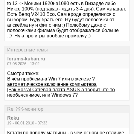
to 12 -> Моники 1920на1080 есть в Визарде либо
Никсе 100% (под заказ - ждать 3-4 дня). Сам узнавал.
Есть Benq V2410 Eco. Сам вроде определился с
выбором. Буду брать его. Ну будут полосочки от
апскейла ну и фиг с ним :) Полюбому даже с
полосочками фильма будет отображаться больше
:D Ну а про игры вообще промолчу :)
Интересные темы
forums-kuban.ru
07.08.2026 - 13:02
Смотри также:
В чём проблема-в Win 7 или в железе ?
автоматическое включение компьютера
[Рак мозга] Сетевая плата ASUS-а творит что-то
необъяснимое, или Windows 7?
Re: ЖК-монитор
Reku
19 - 06.01.2010 - 07:33
Кстати по поводу матрицы - в чем основное отличие