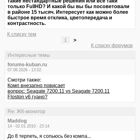
такие нестандартные решения или все таки
только FullHD? И какой бы вы бы посоветовали
в районе 15 тысяч. Интересует как можно более
быстрое время отклика, цветопередача и
контрастность.
К списку тем
1
>
К списку форумов
Интересные темы
forums-kuban.ru
07.08.2026 - 13:02
Смотри также:
Комп внезапно повисает
вопрос: Seagate 7200.11 vs Seagate 7200.11
Floston v6 гуано?
Re: ЖК-монитор
Maddog
14 - 02.01.2010 - 23:14
До 8 терпеть, я сопьюсь без компа...