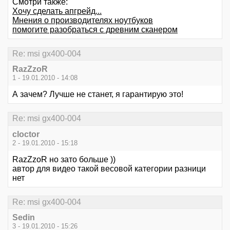
Смотри также:
Хочу сделать апгрейд...
Мнения о производителях ноутбуков
помогите разобраться с древним сканером
Re: msi gx400-004
RazZzoR
1 - 19.01.2010 - 14:08
А зачем? Лучше не станет, я гарантирую это!
Re: msi gx400-004
cloctor
2 - 19.01.2010 - 15:18
RazZzoR но зато больше ))
автор для видео такой весовой категории разници
нет
Re: msi gx400-004
Sedin
3 - 19.01.2010 - 15:26