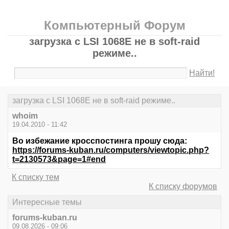
Компьютерный Форум
загрузка с LSI 1068E не в soft-raid
режиме..
Найти!
загрузка с LSI 1068E не в soft-raid режиме..
whoim
19.04.2010 - 11:42
Во избежание кросспостинга прошу сюда:
https://forums-kuban.ru/computers/viewtopic.php?
t=2130573&page=1#end
К списку тем
К списку форумов
Интересные темы
forums-kuban.ru
09.08.2026 - 09:06