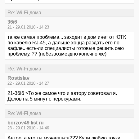
Re: Wi-Fi дома
36i6
21 - 29.01.2010 - 14:23
та же самая проблема... заходит в дом инет от ЮТК
по кабелю RJ-45, а дальше хоцца раздать его по
вафле.. есть-ли специалисты готовые решить сею
проблему..?? (небезвозмездно конечно же)
Re: Wi-Fi дома
Rostislav
22 - 29.01.2010 - 14:27
21-36i6 >То же самое что и автору советовал я.
Делов на 5 минут с перекурами.
Re: Wi-Fi дома
borzov49 list ru
23 - 29.01.2010 - 14:46
Автор, а что ты мучаешься??? Купи любую точку