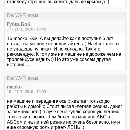
галолёду страшно выходить дальше крыльца :)
Re: Wi-Fi дома
Губка Боб
17 - 21.01.2010 - 18:42
16-masku >Хм. А вы делайте как я поступил 6 лет
назад - на машине передвигайтесь :) На 4-х колесах
не упадешь ну никак. И не холодно. Так что
рекомендую. К тому же на машине не дороже чем на
троллейбусе ездить :) Но это уже совсем другая
история......
Re: Wi-Fi дома
masku
18 - 21.01.2010 - 19:09
на машине и передвигаюсь :) хватает только до
работы и домой :) Стоит лысая -летняя резина. денег
за зимнию нет :( я луче себе куплю хорошую летнию,
только чуть позже. Тем более на машине АБС а с
АБСом и на летней резине не очень безопасно. ну и
ещё огромную роль играет- ЛЕНЬ :)