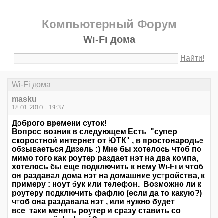
Компьютерный Форум
Wi-Fi дома
Найти!
Wi-Fi дома
masku
18.01.2010 - 19:37
Доброго времени суток!
Вопрос возник в следующем Есть "супер
скоростной интернет от ЮТК" , в простонародье
обзываеться Дизель :) Мне бы хотелось чтоб по
мимо того как роутер раздает нэт на два компа,
хотелось бы ещё подключить к нему Wi-Fi и чтоб
он раздавал дома нэт на домашние устройства, к
примеру : ноут бук или телефон. Возможно ли к
роутеру подключить фафлю (если да то какую?)
чтоб она раздавала нэт , или нужно будет
все таки менять роутер и сразу ставить со