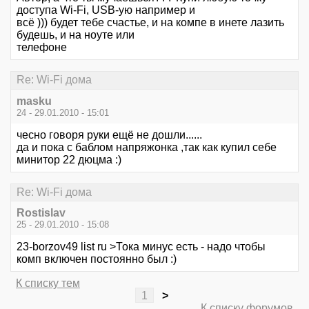
доступа Wi-Fi, USB-ую например и
всё ))) будет тебе счастье, и на компе в инете лазить
будешь, и на ноуте или
телефоне
Re: Wi-Fi дома
masku
24 - 29.01.2010 - 15:01
чесно говоря руки ещё не дошли......
да и пока с баблом напряжонка ,так как купил себе
минитор 22 дюцма :)
Re: Wi-Fi дома
Rostislav
25 - 29.01.2010 - 15:08
23-borzov49 list ru >Тока минус есть - надо чтобы
комп включен постоянно был :)
К списку тем
1
>
К списку форумов