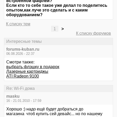
встроенной фафлей?
Если кто то себе такое уже делал то поделитесь
опытом,как луче это сделать и с каким
оборудованием?
К списку тем
1
>
К списку форумов
Интересные темы
forums-kuban.ru
06.08.2026 - 22:37
Смотри также:
выбрать флэшку в подарок
Лазерные картриджы
ATI Radeon 9100
Re: Wi-Fi дома
masku
16 - 21.01.2010 - 17:59
Хорошо :) надо ещё будет добраться до
магазина чтоб купить сей девайс... но по нашему