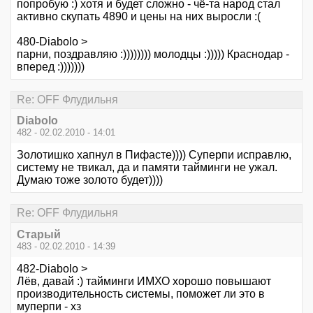
попробую :) хотя и будет сложно - чё-та народ стал
активно скупать 4890 и цены на них выросли :(
480-Diabolo >
парни, поздравляю :)))))))) молодцы :))))) Краснодар -
вперед :)))))))
Re: OFF Флудильня
Diabolo
482 - 02.02.2010 - 14:01
Золотишко хапнул в Пифасте)))) Суперпи исправлю,
систему не твикал, да и памяти тайминги не ужал.
Думаю тоже золото будет))))
Re: OFF Флудильня
Старый
483 - 02.02.2010 - 14:39
482-Diabolo >
Лёв, давай :) тайминги ИМХО хорошо повышают
производительность системы, поможет ли это в
муперпи - хз