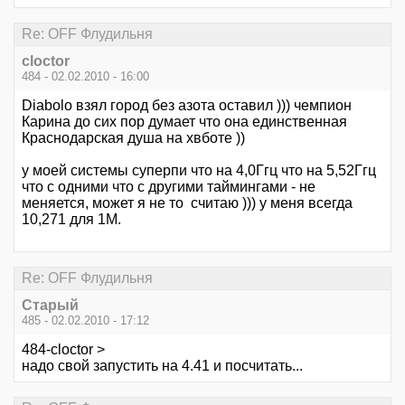
Re: OFF Флудильня
cloctor
484 - 02.02.2010 - 16:00
Diabolo взял город без азота оставил ))) чемпион
Карина до сих пор думает что она единственная
Краснодарская душа на хвботе ))
у моей системы суперпи что на 4,0Ггц что на 5,52Ггц
что с одними что с другими таймингами - не
меняется, может я не то считаю ))) у меня всегда
10,271 для 1М.
Re: OFF Флудильня
Старый
485 - 02.02.2010 - 17:12
484-cloctor >
надо свой запустить на 4.41 и посчитать...