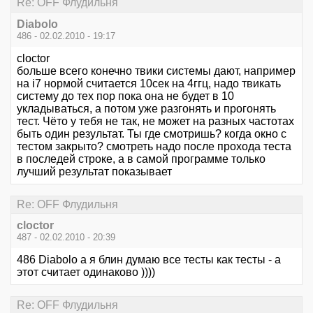
Re: OFF Флудильня
Diabolo
486 - 02.02.2010 - 19:17
cloctor
больше всего конечно твики системы дают, например
на i7 нормой считается 10сек на 4ггц, надо твикать
систему до тех пор пока она не будет в 10
укладываться, а потом уже разгонять и прогонять
тест. Чёто у тебя не так, не может на разных частотах
быть один результат. Ты где смотришь? когда окно с
тестом закрыто? смотреть надо после прохода теста
в последей строке, а в самой программе только
лучший результат показывает
Re: OFF Флудильня
cloctor
487 - 02.02.2010 - 20:39
486 Diabolo а я блин думаю все тесты как тесты - а
этот считает одинаково ))))
Re: OFF Флудильня