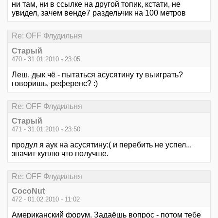
ни там, ни в ссылке на другой топик, кстати, не
увидел, зачем венде7 раздельчик на 100 метров
Re: OFF Флудильня
Старый
470 - 31.01.2010 - 23:05
Леш, дык чё - пытаться асусятину ту выиграть?
говоришь, референс? :)
Re: OFF Флудильня
Старый
471 - 31.01.2010 - 23:50
продул я аук на асусятину:( и перебить не успел...
значит куплю что получше.
Re: OFF Флудильня
CocoNut
472 - 01.02.2010 - 11:02
Американский форум. Задаёшь вопрос - потом тебе