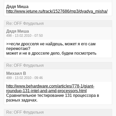
Дядя Миша
http://www.jetune.ru/track/1527686/mp3/dyadya_misha/
Re: OFF Флудильня
Дядя Миша
498 - 13.02.2010 - 07:50
>>если дросселя не найдешь, может я его сам
перемотаю?
может и не в дросселе дело, будем посмотреть
Re: OFF Флудильня
Михаил В
499 - 13.02.2010 - 09:46
http://www.behardware.com/articles/778-1/giant-
roundup-131-intel-and-amd-processors.html
Сравнительное тестирование 131 процессора в
разных задачах.
Re: OFF Флудильня