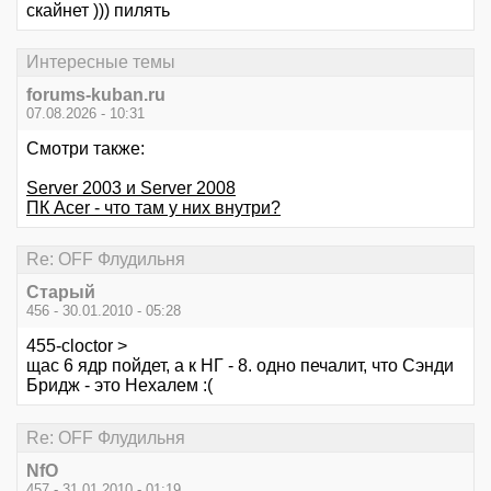
скайнет ))) пилять
Интересные темы
forums-kuban.ru
07.08.2026 - 10:31
Смотри также:
Server 2003 и Server 2008
ПК Acer - что там у них внутри?
Re: OFF Флудильня
Старый
456 - 30.01.2010 - 05:28
455-cloctor >
щас 6 ядр пойдет, а к НГ - 8. одно печалит, что Сэнди
Бридж - это Нехалем :(
Re: OFF Флудильня
NfO
457 - 31.01.2010 - 01:19