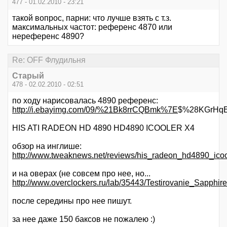
477 - 01.02.2010 - 23:21
такой вопрос, парни: что лучше взять с т.з.
максимальных частот: референс 4870 или
нереференс 4890?
Re: OFF Флудильня
Старый
478 - 02.02.2010 - 02:51
по ходу нарисовалась 4890 референс:
http://i.ebayimg.com/09/%21Bk8rrCQBmk%7E
$%28KGrHqE
HIS ATI RADEON HD 4890 HD4890 ICOOLER X4
обзор на инглише:
http://www.tweaknews.net/reviews/his_radeon_hd4890_ico
и на оверах (не совсем про нее, но...
http://www.overclockers.ru/lab/35443/Testirovanie_Sa
после середины про нее пишут.
за нее даже 150 баксов не пожалею :)