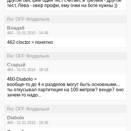
другой быстрее один тест считает, в третьей - другой
тест, Лёва - овер профи, ему очки на боте нужны ))
Re: OFF Флудильня
Владаб
463 - 31.01.2010 - 14:46
462-cloctor > понятно
Re: OFF Флудильня
Старый
464 - 31.01.2010 - 18:18
460-Diabolo >
вообще-то до 4-х разделов могут быть основными...
ты откусывал партитиция на 100 метров? венде7 оно
зачем-то надо...
Re: OFF Флудильня
Diabolo
465 - 31.01.2010 - 18:36