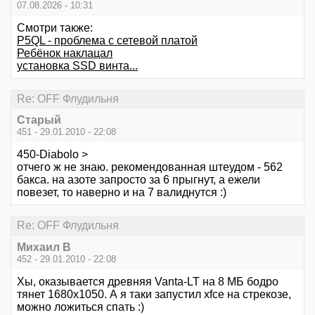
07.08.2026 - 10:31
Смотри также:
P5QL - проблема с сетевой платой
Ребёнок наклацал
установка SSD винта...
Re: OFF Флудильня
Старый
451 - 29.01.2010 - 22:08
450-Diabolo >
отчего ж не знаю. рекомендованная штеудом - 562
бакса. на азоте запросто за 6 прыгнут, а ежели
повезет, то наверно и на 7 валиднутся :)
Re: OFF Флудильня
Михаил В
452 - 29.01.2010 - 22:08
Хы, оказывается древняя Vanta-LT на 8 МБ бодро
тянет 1680х1050. А я таки запустил xfce на стрекозе,
можно ложиться спать :)