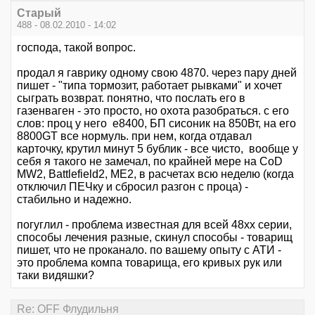
Старый
488 - 08.02.2010 - 14:02
господа, такой вопрос.
продал я гаврику одному свою 4870. через пару дней
пишет - "типа тормозит, работает рывками" и хочет
сыграть возврат. понятно, что послать его в
газенваген - это просто, но охота разобраться. с его
слов: проц у него е8400, БП сисоник на 850Вт, на его
8800GT все нормуль. при нем, когда отдавал
карточку, крутил минут 5 бублик - все чисто, вообще у
себя я такого не замечал, по крайней мере на CoD
MW2, Battlefield2, ME2, в расчетах всю неделю (когда
отключил ПЕЧку и сбросил разгон с проца) -
стабильно и надежно.
погуглил - проблема известная для всей 48хх серии,
способы лечения разные, скинул способы - товарищ
пишет, что не проканало. по вашему опыту с АТИ -
это проблема компа товарища, его кривых рук или
таки видяшки?
Re: OFF Флудильня