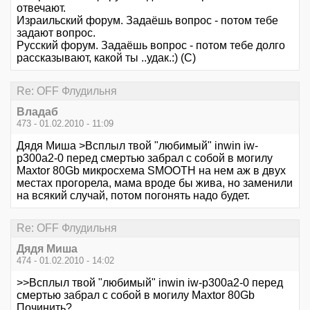
отвечают.
Израильский форум. Задаёшь вопрос - потом тебе
задают вопрос.
Русский форум. Задаёшь вопрос - потом тебе долго
рассказывают, какой ты ..удак.:) (С)
Re: OFF Флудильня
Владаб
473 - 01.02.2010 - 11:09
Дядя Миша >Всплыл твой "любимый" inwin iw-
p300a2-0 перед смертью забрал с собой в могилу
Maxtor 80Gb микросхема SMOOTH на нем аж в двух
местах прогорела, мама вроде бы жива, но заменили
на всякий случай, потом погонять надо будет.
Re: OFF Флудильня
Дядя Миша
474 - 01.02.2010 - 14:02
>>Всплыл твой "любимый" inwin iw-p300a2-0 перед
смертью забрал с собой в могилу Maxtor 80Gb
Починить?