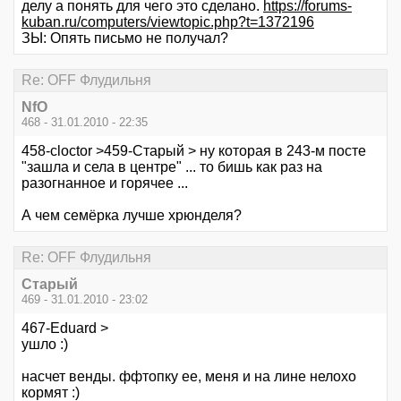
делу а понять для чего это сделано.
https://forums-
kuban.ru/computers/viewtopic.php?t=1372196
ЗЫ: Опять письмо не получал?
Re: OFF Флудильня
NfO
468 - 31.01.2010 - 22:35
458-cloctor >459-Старый > ну которая в 243-м посте
"зашла и села в центре" ... то бишь как раз на
разогнанное и горячее ...
А чем семёрка лучше хрюнделя?
Re: OFF Флудильня
Старый
469 - 31.01.2010 - 23:02
467-Eduard >
ушло :)
насчет венды. ффтопку ее, меня и на лине нелохо
кормят :)