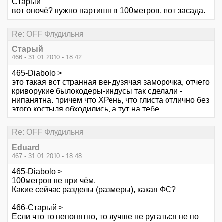
Старый
вот оночё? нужно партишн в 100метров, вот засада.
Re: OFF Флудильня
Старый
466 - 31.01.2010 - 18:42
465-Diabolo >
это такая вот странная вендузячая заморочка, отчего
криворукие былокодеры-индусы так сделали -
нипанятна. причем что ХРень, что глиста отлично без
этого костыля обходились, а тут на тебе...
Re: OFF Флудильня
Eduard
467 - 31.01.2010 - 18:48
465-Diabolo >
100метров не при чём.
Какие сейчас разделы (размеры), какая ФС?
466-Старый >
Если что то непонятно, то лучше не ругаться не по