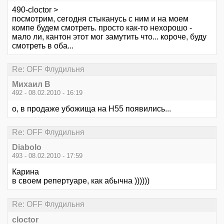
490-cloctor >
посмотрим, сегодня стыканусь с ним и на моем
компе будем смотреть. просто как-то нехорошо -
мало ли, кантон этот мог замутить что... короче, буду
смотреть в оба...
Re: OFF Флудильня
Михаил В
492 - 08.02.2010 - 16:19
о, в продаже убожища на H55 появились...
Re: OFF Флудильня
Diabolo
493 - 08.02.2010 - 17:59
Карина
в своем репертуаре, как абычна ))))))
Re: OFF Флудильня
cloctor