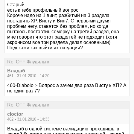
Старый
есть к тебе профильный вопрос
Короче надо на 1 винт, разбитый на 3 раздела
поставить ХР, Висту и Вин7. С первыми двумя
проблем нету, ставятся без проблем, но когда
пытаюсь поставтиь семерку на третий раздел, она
мне говорит что этот раздел ей не подходит (хотя
акронисом все три раздела делал основными).
Подскажи как выйти их ситуации?
Re: OFF Флудильня
Владаб
461 - 31.01.2010 - 14:20
460-Diabolo > Вопрос а зачем два раза Висту к ХП? А
не один раз 7?
Re: OFF Флудильня
cloctor
462 - 31.01.2010 - 14:33
Владаб в одной системе валидацию проходишь, в