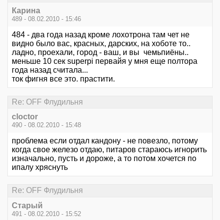
Карина
489 - 08.02.2010 - 15:46
484 - два года назад кроме лохотрона там чет не
видно было вас, красных, дарских, на хоботе то..
ладно, проехали, город - ваш, и вы чемьпиёны..
меньше 10 сек superpi первайя у мня еще полтора
года назад считала...
ток фигня все это. прастити.
Re: OFF Флудильня
cloctor
490 - 08.02.2010 - 15:48
проблема если отдал кандону - не повезло, потому
когда свое железо отдаю, питаров стараюсь игнорить
изначально, пусть и дороже, а то потом хочется по
ипалу хряснуть
Re: OFF Флудильня
Старый
491 - 08.02.2010 - 15:52