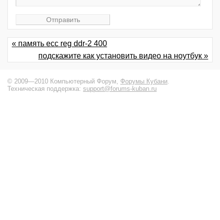
« память ecc reg ddr-2 400
подскажите как установить видео на ноутбук »
© 2009—2010 Компьютерный Форум,
Форумы Кубани
.
Техническая поддержка:
support@forums-kuban.ru