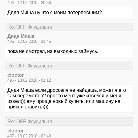
494 - 12.02.2010 - 20:56
Дядя Миша ну что с моим потерпевшим?
Re: OFF Флудильня
Дядя Миша
495 - 12.02.2010 - 21:46
пока не смотрел, на выходных займусь.
Re: OFF Флудильня
cloctor
496 - 13.02.2010 - 01:12
Дядя Миша если дросселя не найдешь, может я его
сам перемотаю? просто мент уже извелся и меня
извёл))) ему проще новый купить, или машину на
прикол ставить))))
Re: OFF Флудильня
cloctor
497 - 13.02.2010 - 02:49