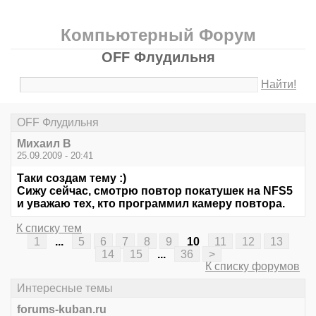
Компьютерный Форум
OFF Флудильня
Найти!
OFF Флудильня
Михаил В
25.09.2009 - 20:41
Таки создам тему :)
Сижу сейчас, смотрю повтор покатушек на NFS5
и уважаю тех, кто программил камеру повтора.
К списку тем
1
...
5
6
7
8
9
10
11
12
13
14
15
...
36
>
К списку форумов
Интересные темы
forums-kuban.ru