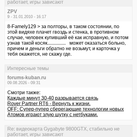
работает, игры зависают
ZPV
9 - 31.01.2010 - 16:17
8-Famely129 > за полторы, в таком состоянии, по
этой видяхе плачет гвоздь и стенка, в противном
случае, человек купивший её как исправную, и потом
узнав такой косяк............... может оказаться больно,
причем и деньги обратно не возьмут, и карточка у
тебя окажется, не скажу где.
Интересные темы
forums-kuban.ru
09.08.2026 - 09:31
Смотри также:
Каждые минут 30-40 разрывается связь
Rover Partner RT6 - Вернуть к жизни.
OFF: Супер-пупер сберегающие технологии новых
Атомов играют злую шутку с нетбуками.
Re: видеокарта Gygabyte 9800GTX, стабильно не
работает, игры зависают