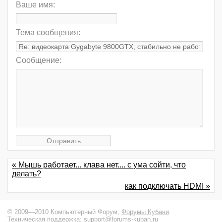
Ваше имя:
Тема сообщения:
Сообщение:
« Мышь работает... клава нет.... с ума сойти, что
делать?
как подключать HDMI »
© 2009—2010 Компьютерный Форум,
Форумы Кубани
.
Техническая поддержка:
support@forums-kuban.ru