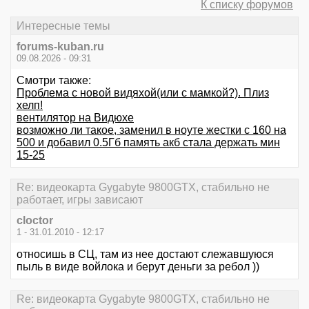
К списку форумов
Интересные темы
forums-kuban.ru
09.08.2026 - 09:31
Смотри также:
Проблема с новой видяхой(или с мамкой?). Плиз
хелп!
вентилятор на Видюхе
возможно ли такое, заменил в ноуте жестки с 160 на
500 и добавил 0.5Гб память акб стала держать мин
15-25
Re: видеокарта Gygabyte 9800GTX, стабильно не
работает, игры зависают
cloctor
1 - 31.01.2010 - 12:17
относишь в СЦ, там из нее достают слежавшуюся
пыль в виде войлока и берут деньги за ребол ))
Re: видеокарта Gygabyte 9800GTX, стабильно не