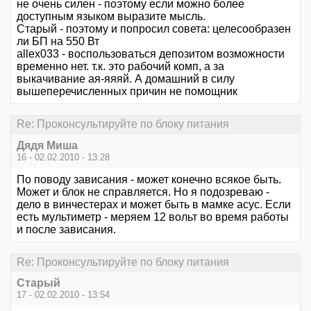
не очень силен - поэтому если можно более
доступным языком выразите мысль.
Старый - поэтому и попросил совета: целесообразен
ли БП на 550 Вт
allex033 - воспользоваться депозитом возможности
временно нет. т.к. это рабочий комп, а за
выкачивание ая-яяяй. А домашний в силу
вышеперечисленных причин не помощник
Re: Проконсультируйте по блоку питания
Дядя Миша
16 - 02.02.2010 - 13:28
По поводу зависания - может конечно всякое быть.
Может и блок не справляется. Но я подозреваю -
дело в винчестерах и может быть в мамке асус. Если
есть мультиметр - меряем 12 вольт во время работы
и после зависания.
Re: Проконсультируйте по блоку питания
Старый
17 - 02.02.2010 - 13:54