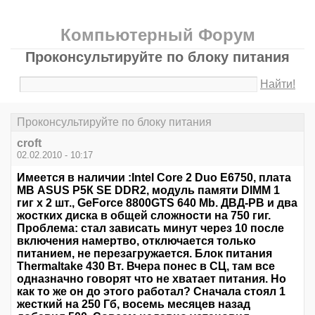
Компьютерный Форум
Проконсультируйте по блоку питания
Найти!
Проконсультируйте по блоку питания
croft
02.02.2010 - 10:17
Имеется в наличии :Intel Core 2 Duo E6750, плата
МВ ASUS Р5К SE DDR2, модуль памяти DIMM 1
гиг х 2 шт., GeForce 8800GTS 640 Mb. ДВД-РВ и два
жостких диска в общей сложности на 750 гиг.
Проблема: стал зависать минут через 10 после
включения намертво, отключается только
питанием, не перезагружается. Блок питания
Thermaltake 430 Вт. Вчера понес в СЦ, там все
одназначно говорят что не хватает питания. Но
как то же он до этого работал? Сначала стоял 1
жесткий на 250 Гб, восемь месяцев назад