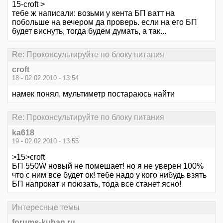
15-croft >
тебе ж написали: возьми у кента БП ватт на
побольше на вечером да проверь. если на его БП
будет виснуть, тогда будем думать, а так...
Re: Проконсультируйте по блоку питания
croft
18 - 02.02.2010 - 13:54
намек понял, мультиметр постараюсь найти
Re: Проконсультируйте по блоку питания
ka618
19 - 02.02.2010 - 13:55
>15>croft
БП 550W новый не помешает! но я не уверен 100%
что с ним все будет ок! тебе надо у кого нибудь взять
БП напрокат и поюзать, тода все станет ясно!
Интересные темы
forums-kuban.ru