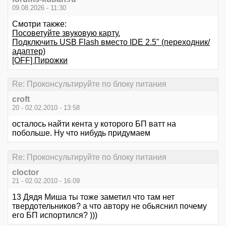
09.08.2026 - 11:30
Смотри также:
Посоветуйте звуковую карту.
Подключить USB Flash вместо IDE 2.5" (переходник/
адаптер)
[OFF] Пирожки
Re: Проконсультируйте по блоку питания
croft
20 - 02.02.2010 - 13:58
осталось найти кента у которого БП ватт на
побольше. Ну что нибудь придумаем
Re: Проконсультируйте по блоку питания
cloctor
21 - 02.02.2010 - 16:09
13 Дядя Миша ты тоже заметил что там нет
твердотельников? а что автору не обьяснил почему
его БП испортился? )))