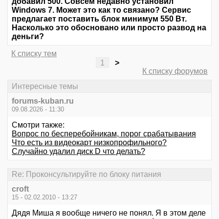
добавил 500. Совсем недавно установил
Windows 7. Может это как то связано? Сервис
предлагает поставить блок минимум 550 Вт.
Насколько это обосновано или просто развод на
деньги?
К списку тем
1
>
К списку форумов
Интересные темы
forums-kuban.ru
09.08.2026 - 11:30
Смотри также:
Вопрос по бесперебойникам, порог срабатывания
Что есть из видеокарт низкопрофильного?
Случайно удалил диск D что делать?
Re: Проконсультируйте по блоку питания
croft
15 - 02.02.2010 - 13:27
Дядя Миша я вообще ничего не понял. Я в этом деле