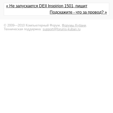
« Не запускается DEll Inspirion 1501, пищит
Подскажите - что за провод? »
© 2009—2010 Компьютерный Форум,
Форумы Кубани
.
Техническая поддержка:
support@forums-kuban.ru