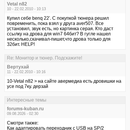
Vetal n82
10 - 22.02.2010 - 10:13
Купил себе benq 22'. С покупкой тюнера решил
повременить, пока взял у друга aver507. Все
установил, звук есть, но картинка серая. Кто даст
ссылку на дрова для win7 64бит? В гугле нашел
несколько,скачивал-пишет,что дрова только для
32бит. HELP!
Re: Монитор и тюнер. Подскажите!
Вертухай
11 - 22.02.2010 - 10:16
10-Vetal n82 > на сайте авермедиа есть дровишки на
усе под 7ку. дерзай
Интересные темы
forums-kuban.ru
09.08.2026 - 02:30
Смотри также:
Как адаптировать переходник с USB на SP/2