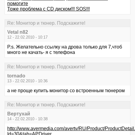
помогите
Тоже проблема с CD диском!!! SOS!!!
Re: Монитор и тюнер. Подскажите!
Vetal n82
12 - 22.02.2010 - 10:17
P.s. Желательно ссылку на дрова только для 7,чтоб
много не качать- я с телефона
Re: Монитор и тюнер. Подскажите!
tornado
13 - 22.02.2010 - 10:36
а не проще купить монитор со встроенным тюнером
Re: Монитор и тюнер. Подскажите!
Вертухай
14 - 22.02.2010 - 10:38
http://www.avermedia.com/avertv/RU/Product/ProductDetail
Id=30&tab=APDriver