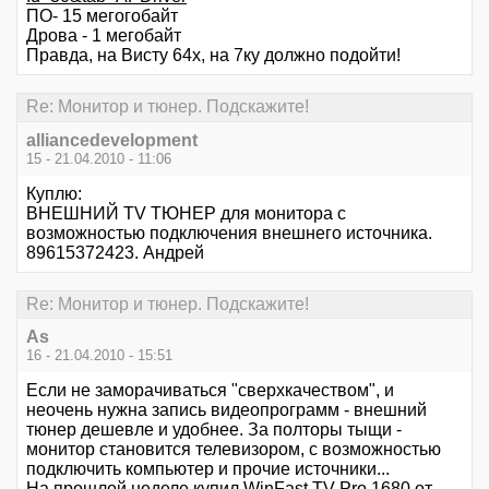
ПО- 15 мегогобайт
Дрова - 1 мегобайт
Правда, на Висту 64х, на 7ку должно подойти!
Re: Монитор и тюнер. Подскажите!
alliancedevelopment
15 - 21.04.2010 - 11:06
Куплю:
ВНЕШНИЙ TV ТЮНЕР для монитора с
возможностью подключения внешнего источника.
89615372423. Андрей
Re: Монитор и тюнер. Подскажите!
As
16 - 21.04.2010 - 15:51
Если не заморачиваться "сверхкачеством", и
неочень нужна запись видеопрограмм - внешний
тюнер дешевле и удобнее. За полторы тыщи -
монитор становится телевизором, с возможностью
подключить компьютер и прочие источники...
На прошлой неделе купил WinFast TV Pro 1680 от