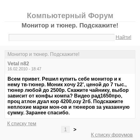
Компьютерный Форум
Монитор и тюнер. Подскажите!
Найти!
Монитор и тюнер. Подскажите!
Vetal n82
16.02.2010 - 18:47
Всем привет. Решил купить себе монитор и к
нему тв-тюнер. Моник хочу 22', ценой до 7 тыс.,
тюнер любой до 2500р. Скажите чайнику, выбор
зависит от конфы компа? Видео рад1650про,
проц атлон дуал кор 4200,озу 2гб. Подскажите
неплохие марки мон-ов и тюнеров за указанную
сумму. Заранее спасибо.
К списку тем
1
>
К списку форумов