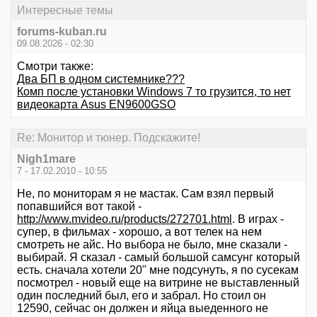
Интересные темы
forums-kuban.ru
09.08.2026 - 02:30
Смотри также:
Два БП в одном системнике???
Комп после установки Windows 7 то грузится, то нет
видеокарта Asus EN9600GSO
Re: Монитор и тюнер. Подскажите!
Nigh1mare
7 - 17.02.2010 - 10:55
Не, по мониторам я не мастак. Сам взял первый
попавшийся вот такой -
http://www.mvideo.ru/products/272701.html
. В играх -
супер, в фильмах - хорошо, а вот телек на нем
смотреть не айс. Но выбора не было, мне сказали -
выбирай. Я сказал - самый большой самсунг который
есть. сначала хотели 20" мне подсунуть, я по сусекам
посмотрел - новый еще на витрине не выставленный
один последний был, его и забрал. Но стоил он
12590, сейчас он должен и яйца выеденного не