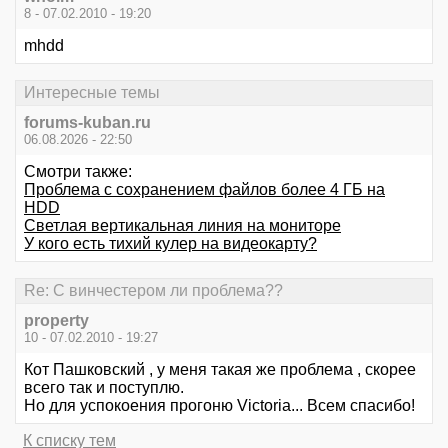
8 - 07.02.2010 - 19:20
mhdd
Интересные темы
forums-kuban.ru
06.08.2026 - 22:50
Смотри также:
Проблема с сохранением файлов более 4 ГБ на
HDD
Светлая вертикальная линия на мониторе
У кого есть тихий кулер на видеокарту?
Re: С винчестером ли проблема??
property
10 - 07.02.2010 - 19:27
Кот Пашковский , у меня такая же проблема , скорее
всего так и поступлю.
Но для успокоения прогоню Victoria... Всем спасибо!
К списку тем