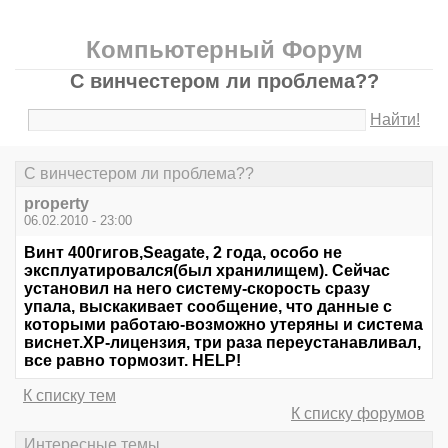
Компьютерный Форум
С винчестером ли проблема??
Найти!
С винчестером ли проблема??
property
06.02.2010 - 23:00
Винт 400гигов,Seagate, 2 года, особо не
эксплуатировался(был хранилищем). Сейчас
установил на него систему-скорость сразу
упала, выскакивает сообщение, что данные с
которыми работаю-возможно утеряны и система
виснет.ХР-лицензия, три раза переустанавливал,
все равно тормозит. HELP!
К списку тем
К списку форумов
Интересные темы