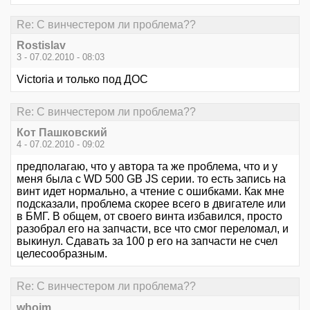
Re: С винчестером ли проблема??
Rostislav
3 - 07.02.2010 - 08:03
Victoria и только под ДОС
Re: С винчестером ли проблема??
Кот Пашковский
4 - 07.02.2010 - 09:02
предполагаю, что у автора та же проблема, что и у
меня была с WD 500 GB JS серии. то есть запись на
винт идет нормально, а чтение с ошибками. Как мне
подсказали, проблема скорее всего в двигателе или
в БМГ. В общем, от своего винта избавился, просто
разобрал его на запчасти, все что смог переломал, и
выкинул. Сдавать за 100 р его на запчасти не счел
целесообразным.
Re: С винчестером ли проблема??
whoim