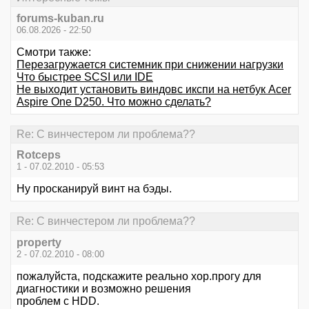
forums-kuban.ru
06.08.2026 - 22:50
Смотри также:
Перезагружается системник при снижении нагрузки
Что быстрее SCSI или IDE
Не выходит установить виндовс икспи на нетбук Acer
Aspire One D250. Что можно сделать?
Re: С винчестером ли проблема??
Rotceps
1 - 07.02.2010 - 05:53
Ну просканируй винт на бэды.
Re: С винчестером ли проблема??
property
2 - 07.02.2010 - 08:00
пожалуйста, подскажите реально хор.прогу для
диагностики и возможно решения
проблем с HDD.