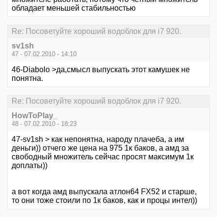
обладает меньшей стабильностью
Re: Посоветуйте хороший водоблок для i7 920.
sv1sh
47 - 07.02.2010 - 14:10
46-Diabolo >да,смысл выпускать этот камушек не
понятна.
Re: Посоветуйте хороший водоблок для i7 920.
HowToPlay_
48 - 07.02.2010 - 18:23
47-sv1sh > как непонятна, народу плачеба, а им
деньги)) отчего же цена на 975 1к баков, а амд за
свободный множитель сейчас просят максимум 1к
доплаты))
а вот когда амд выпускала атлон64 FX52 и старше,
то они тоже стоили по 1к баков, как и процы интел))