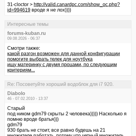
31-cloctor >
http://valid.canardpc.com/show_oc.php?
id=994619
вроде я не лох))))
Интересные темы
forums-kuban.ru
09.08.2026 - 06:37
Смотри также:
какой разгон возможен для данной конфигурации
помогите выбрать телек для ноутбука
ищу материнку с двумя процами, по следующим
критериям...
Re: Посоветуйте хороший водоблок для i7 920.
Diabolo
46 - 07.02.2010 - 13:37
Старый
под ником gdm79 скрыты 2 человека))))) Насколько я
помню вроде братья)))
gdm79
930 брать не стоит, все равно будешь на 21
множителе работать, потому что четный множитель