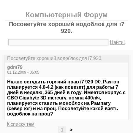
Компьютерный Форум
Посоветуйте хороший водоблок для i7
920.
Найти!
Посоветуйте хороший водоблок для i7 920.
gdm79
01.12.2009 - 06:05
Нужно остудить горячий нрав i7 920 D0. Разгон
планируется 4.0-4.2 (как повезет) для работы 7
дней в неделю, 365 дней в году. Имеется корпус с
СВО Gigabyte 3D mercury, помпа 400л/ч,
планируется ставить моноблок на Рампагу
(север-юг) и на проц. Посоветуйте какой взять
водоблок на проц?
К списку тем
1
>