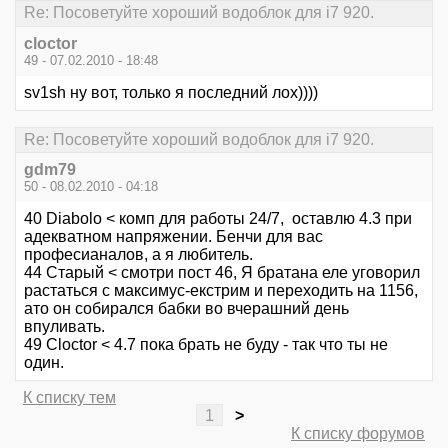
Re: Посоветуйте хороший водоблок для i7 920.
cloctor
49 - 07.02.2010 - 18:48
sv1sh ну вот, только я последний лох))))
Re: Посоветуйте хороший водоблок для i7 920.
gdm79
50 - 08.02.2010 - 04:18
40 Diabolo < комп для работы 24/7, оставлю 4.3 при
адекватном напряжении. Бенчи для вас
професианалов, а я любитель.
44 Старый < смотри пост 46, Я братана еле уговорил
растаться с максимус-екстрим и переходить на 1156,
ато он собирался бабки во вчерашний день
впуливать.
49 Cloctor < 4.7 пока брать не буду - так что ты не
один.
К списку тем
1
>
К списку форумов