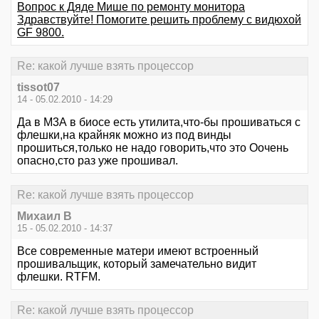
Вопрос к Дяде Мише по ремонту монитора
Здравствуйте! Помогите решить проблему с видюхой
GF 9800.
Re: какой лучше взять процессор
tissot07
14 - 05.02.2010 - 14:29
Да в М3А в биосе есть утилита,что-бы прошиваться с
флешки,на крайняк можно из под винды
прошиться,только не надо говорить,что это Оочень
опасно,сто раз уже прошивал.
Re: какой лучше взять процессор
Михаил В
15 - 05.02.2010 - 14:37
Все современные матери имеют встроенный
прошивальщик, который замечательно видит
флешки. RTFM.
Re: какой лучше взять процессор