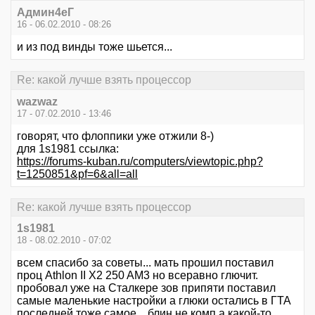
Aдмин4еГ
16 - 06.02.2010 - 08:26
и из под винды тоже шьется...
Re: какой лучше взять процессор
wazwaz
17 - 07.02.2010 - 13:46
говорят, что флоппики уже отжили 8-)
для 1s1981 ссылка:
https://forums-kuban.ru/computers/viewtopic.php?
t=1250851&pf=6&all=all
Re: какой лучше взять процессор
1s1981
18 - 08.02.2010 - 07:02
всем спасибо за советы... мать прошил поставил
проц Athlon II X2 250 AM3 но всеравно глючит.
пробовал уже на Сталкере зов припяти поставил
самые маленькие настройки а глюки остались в ГТА
последней тоже самое... блин не комп а какой-то