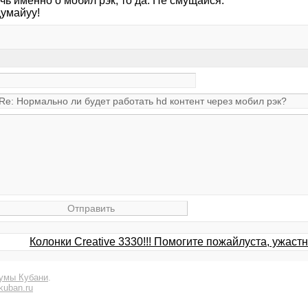
чь именно о мобил рэк, то да. Не смущайся.
думайуу!
Колонки Creative 3330!!! Помогите пожайлуста, ужастн
умы Кубани
.
kuban.ru