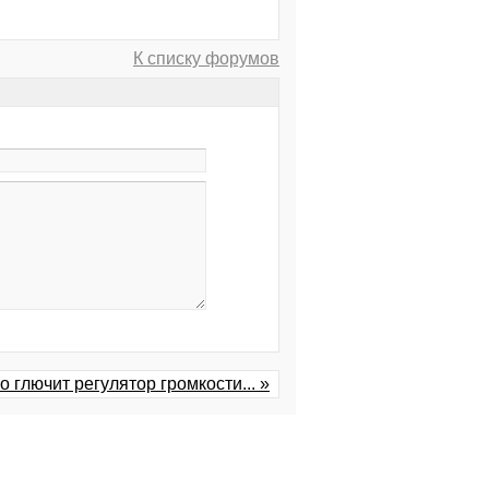
К списку форумов
о глючит регулятор громкости... »