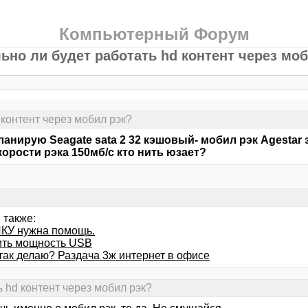
Компьютерный Форум
ьно ли будет работать hd контент через моб
 контент через мобил рэк?
ланирую Sеаgаtе sаtа 2 32 кэшовый- мобил рэк Аgеstаr 
корости рэка 150мб/с кто нить юзает?
 также:
У нужна помощь.
ть мощность USB
 так делаю? Раздача 3ж интернет в офисе
 hd контент через мобил рэк?