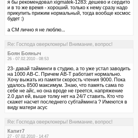
я бы рекомендовал xigmatek-1283: дешево и сердито
и в то же время - хороший. только к нему сразу надо
прикупить прижим нормальный, тогда вообще космос
будет :)
а СМ лично я не люблю...
Re: Господа оверклокеры! Внимание, вопрос!
Боян Бояныч
26 - 07.02.2010 - 08:53
23- давай тайминги в студию, а то уже устал заводить
на 1000 АВ-С. Причем АВ-Т работает нормально.
Хочу выжать из памяти скорость чтения 9000. Пока
удалось 8500 максимум. Знаю, что память сама по
себе не айс, но она вроде не греется, напряжение
2.0 дал ей, выше толку нет на 24/7 ставить. Кто что
скажет насчет последнего субтайминга ? Имеются в
виду матери асус
Re: Господа оверклокеры! Внимание, вопрос!
Капит7
27 - 07.02.2010 - 14:47