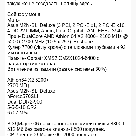
такую же не создавать- напишу здесь.
Сейчас у меня
Мать-
Asus M2N-SLI Deluxe (3 PCI, 2 PCI-E x1, 2 PCI-E x16,
4 DDR2 DIMM, Audio, Dual Gigabit LAN, IEEE-1394)
Проц- DualCore AMD Athlon 64 X2 4000+ 2100 MHz @
5200+ 2700 MHz (10.5 x 257) Brisbane
Кулер 7700 (Иглу вроде) с тепловыми трубками и 92
мм вентилем.
Память- Corsair XMS2 CM2X1024-6400 с
радиаторами которая
Вот чтение из памяти (разгон системы 30%)
Athlon64 X2 5200+
2700 МГц
Asus M2N-SLI Deluxe
nForce570SLI
Dual DDR2-900
5-5-5-18 CR2
6707 Мб/с
В 3ДМарке 06 на установках по умолчанию и 8800 ГТ
512 Мб без разгона видяхи- 8500 попугаев.
CPU тест в 3ДМарке 06- 2000 попугаев.