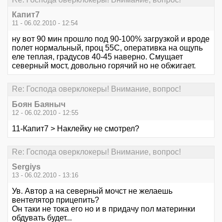
Капит7
11 - 06.02.2010 - 12:54
ну вот 90 мин прошло под 90-100% загрузкой и вроде
полет нормальный, проц 55С, оперативка на ощупь
еле теплая, градусов 40-45 наверно. Смущает
северный мост, довольно горячий но не обжигает.
Re: Господа оверклокеры! Внимание, вопрос!
Боян Баяныч
12 - 06.02.2010 - 12:55
11-Капит7 > Наклейку не смотрел?
Re: Господа оверклокеры! Внимание, вопрос!
Sergiys
13 - 06.02.2010 - 13:16
Ув. Автор а на северный мочст не желаешь
вентелятор прицепить?
Он таки не тока его но и в придачу пол материнки
обдувать будет...