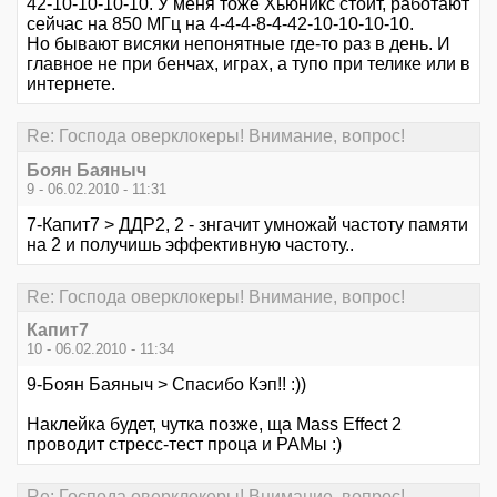
42-10-10-10-10. У меня тоже Хьюникс стоит, работают
сейчас на 850 МГц на 4-4-4-8-4-42-10-10-10-10.
Но бывают висяки непонятные где-то раз в день. И
главное не при бенчах, играх, а тупо при телике или в
интернете.
Re: Господа оверклокеры! Внимание, вопрос!
Боян Баяныч
9 - 06.02.2010 - 11:31
7-Капит7 > ДДР2, 2 - знгачит умножай частоту памяти
на 2 и получишь эффективную частоту..
Re: Господа оверклокеры! Внимание, вопрос!
Капит7
10 - 06.02.2010 - 11:34
9-Боян Баяныч > Спасибо Кэп!! :))
Наклейка будет, чутка позже, ща Mass Effect 2
проводит стресс-тест проца и РАМы :)
Re: Господа оверклокеры! Внимание, вопрос!