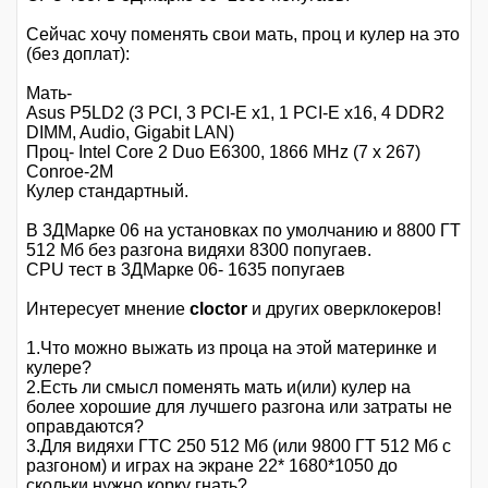
Сейчас хочу поменять свои мать, проц и кулер на это
(без доплат):
Мать-
Asus P5LD2 (3 PCI, 3 PCI-E x1, 1 PCI-E x16, 4 DDR2
DIMM, Audio, Gigabit LAN)
Проц- Intel Core 2 Duo E6300, 1866 MHz (7 x 267)
Conroe-2M
Кулер стандартный.
В 3ДМарке 06 на установках по умолчанию и 8800 ГТ
512 Мб без разгона видяхи 8300 попугаев.
CPU тест в 3ДМарке 06- 1635 попугаев
Интересует мнение
cloctor
и других оверклокеров!
1.Что можно выжать из проца на этой материнке и
кулере?
2.Есть ли смысл поменять мать и(или) кулер на
более хорошие для лучшего разгона или затраты не
оправдаются?
3.Для видяхи ГТС 250 512 Мб (или 9800 ГТ 512 Мб с
разгоном) и играх на экране 22* 1680*1050 до
скольки нужно корку гнать?