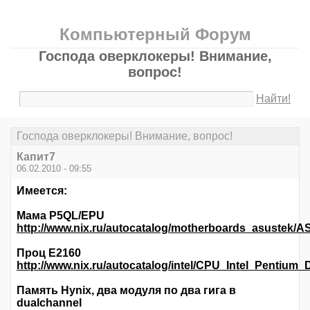
Компьютерный Форум
Господа оверклокеры! Внимание,
вопрос!
Найти!
Господа оверклокеры! Внимание, вопрос!
Капит7
06.02.2010 - 09:55
Имеется:
Мама P5QL/EPU
http://www.nix.ru/autocatalog/motherboards_asus
Проц E2160
http://www.nix.ru/autocatalog/intel/CPU_Intel_Penti
Память Hynix, два модуля по два гига в
dualchannel