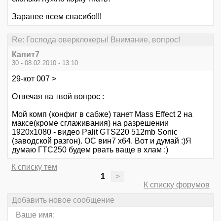
Заранее всем спасибо!!!
Re: Господа оверклокеры! Внимание, вопрос!
Капит7
30 - 08.02.2010 - 13:10
29-кот 007 >
Отвечая на твой вопрос :
Мой комп (конфиг в сабже) танет Mass Effect 2 на
максе(кроме сглаживания) на разрешении
1920x1080 - видео Palit GTS220 512mb Sonic
(заводской разгон). ОС вин7 х64. Вот и думай :)Я
думаю ГТС250 будем рвать ваще в хлам :)
К списку тем
1
>
К списку форумов
Добавить новое сообщение
Ваше имя: