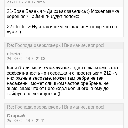
23 - 06.02.2010 - 20:59
21-Боян Баяныч > Да хз как завелись :) Может мамка
хорошая? Тайминги будут попожа.
22-cloctor > Ну я так и не услышал чем конкретно он
хуже ;)
Re: Господа оверклокеры! Внимание, вопрос!
cloctor
24 - 06.02.2010 - 21:03
Капит7 для меня хуже-лучше - один показатель - его
эффективность - он середка и с простеньким 212 - у
них разные весовые, может там ребра не так
насажены, может слишком частое оребрене, не
знаю, знаю что от него ждал большего, а ему до
тайфуна не дотянуться ((
Re: Господа оверклокеры! Внимание, вопрос!
Старый
25 - 06.02.2010 - 21:11