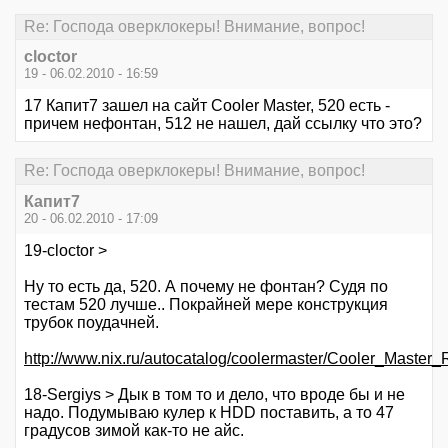
Re: Господа оверклокеры! Внимание, вопрос!
cloctor
19 - 06.02.2010 - 16:59
17 Капит7 зашел на сайт Cooler Master, 520 есть -
причем нефонтан, 512 не нашел, дай ссылку что это?
Re: Господа оверклокеры! Внимание, вопрос!
Капит7
20 - 06.02.2010 - 17:09
19-cloctor >
Ну то есть да, 520. А почему не фонтан? Судя по
тестам 520 лучше.. Покрайней мере конструкция
трубок поудачней.
http://www.nix.ru/autocatalog/coolermaster/Cooler_M
18-Sergiys > Дык в том то и дело, что вроде бы и не
надо. Подумываю кулер к HDD поставить, а то 47
градусов зимой как-то не айс.