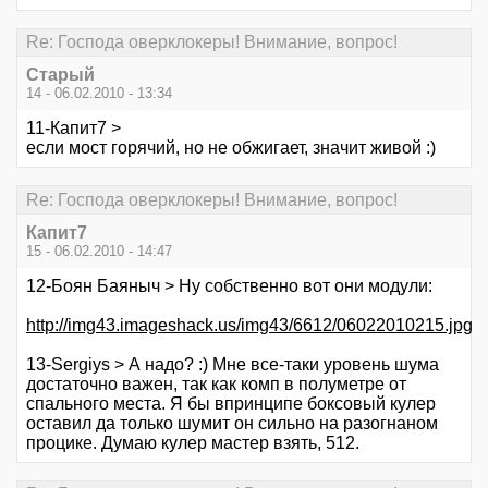
Re: Господа оверклокеры! Внимание, вопрос!
Старый
14 - 06.02.2010 - 13:34
11-Капит7 >
если мост горячий, но не обжигает, значит живой :)
Re: Господа оверклокеры! Внимание, вопрос!
Капит7
15 - 06.02.2010 - 14:47
12-Боян Баяныч > Ну собственно вот они модули:
http://img43.imageshack.us/img43/6612/06022010215.jpg
13-Sergiys > А надо? :) Мне все-таки уровень шума
достаточно важен, так как комп в полуметре от
спального места. Я бы впринципе боксовый кулер
оставил да только шумит он сильно на разогнаном
процике. Думаю кулер мастер взять, 512.