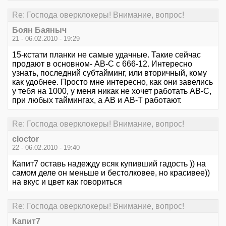
Re: Господа оверклокеры! Внимание, вопрос!
Боян Баяныч
21 - 06.02.2010 - 19:29
15-кстати планки не самые удачные. Такие сейчас
продают в основном- АВ-С с 666-12. Интересно
узнать, последний субтайминг, или вторичный, кому
как удобнее. Просто мне интересно, как они завелись
у тебя на 1000, у меня никак не хочет работать АВ-С,
при любых таймингах, а АВ и АВ-Т работают.
Re: Господа оверклокеры! Внимание, вопрос!
cloctor
22 - 06.02.2010 - 19:40
Капит7 оставь надежду всяк купивший гадость )) на
самом деле он меньше и бестолковее, но красивее))
на вкус и цвет как говориться
Re: Господа оверклокеры! Внимание, вопрос!
Капит7