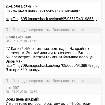
26-Боян Бояныч >
Несколько я понял вот основные тайминги :
http://img695.imageshack.us/img695/9351/24319863.jpg
Re: Господа оверклокеры! Внимание, вопрос!
Боян Бояныч
28 - 07.02.2010 - 17:43
27-Капит7 >Месетом смотреть надо. На крайняк
эверестом. Эти тайминги и так известны. Вторичные
бы посмотреть. Кстати тайминги большие вообще.
Зырь маи.
http://img709.imageshack.us/img709/6055/91388792.jpg
Это при 850 правда.
Re: Господа оверклокеры! Внимание, вопрос!
кот 007
29 - 08.02.2010 - 08:30
Всем день добрый!
У меня тоже вопрос по разгону есть. Чтобы тему