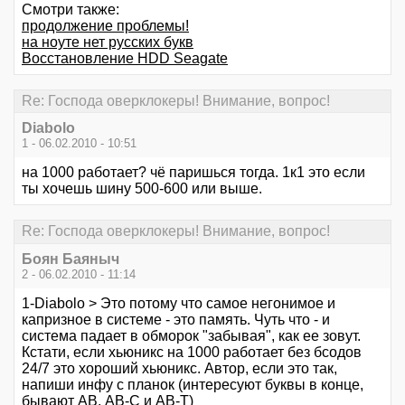
Смотри также:
продолжение проблемы!
на ноуте нет русских букв
Восстановление HDD Seagate
Re: Господа оверклокеры! Внимание, вопрос!
Diabolo
1 - 06.02.2010 - 10:51
на 1000 работает? чё паришься тогда. 1к1 это если
ты хочешь шину 500-600 или выше.
Re: Господа оверклокеры! Внимание, вопрос!
Боян Баяныч
2 - 06.02.2010 - 11:14
1-Diabolo > Это потому что самое негонимое и
капризное в системе - это память. Чуть что - и
система падает в обморок "забывая", как ее зовут.
Кстати, если хьюникс на 1000 работает без бсодов
24/7 это хороший хьюникс. Автор, если это так,
напиши инфу с планок (интересуют буквы в конце,
бывают АВ, АВ-С и АВ-Т)