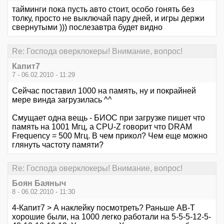
тайминги пока пусть авто стоит, особо гонять без
толку, просто не выключай пару дней, и игры держи
свернутыми ))) послезавтра будет видно
Re: Господа оверклокеры! Внимание, вопрос!
Капит7
7 - 06.02.2010 - 11:29
Сейчас поставил 1000 на память, ну и покрайней
мере винда загрузилась ^^
Смущает одна вещь - БИОС при загрузке пишет что
память на 1001 Мгц, а CPU-Z говорит что DRAM
Frequency = 500 Мгц. В чем прикол? Чем еще можно
глянуть частоту памяти?
Re: Господа оверклокеры! Внимание, вопрос!
Боян Баяныч
8 - 06.02.2010 - 11:30
4-Капит7 > А наклейку посмотреть? Раньше АВ-Т
хорошие были, на 1000 легко работали на 5-5-5-12-5-