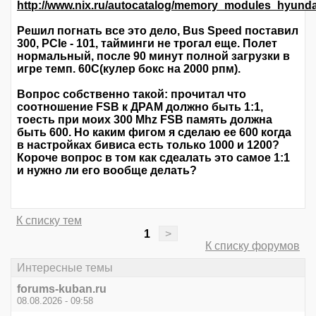
http://www.nix.ru/autocatalog/memory_modules_hyu
Решил погнать все это дело, Bus Speed поставил
300, PCIe - 101, тайминги не трогал еще. Полет
нормальный, после 90 минут полной загрузки в
игре темп. 60С(кулер бокс на 2000 рпм).
Вопрос собственно такой: прочитал что
соотношение FSB к ДРАМ должно быть 1:1,
тоесть при моих 300 Mhz FSB память должна
быть 600. Но каким фигом я сделаю ее 600 когда
в настройках бивиса есть только 1000 и 1200?
Короче вопрос в том как сдеалать это самое 1:1
и нужно ли его вообще делать?
К списку тем
1
>
К списку форумов
Интересные темы
forums-kuban.ru
08.08.2026 - 09:58