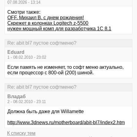
07.08.2026 - 13:14
Смотри также:
OFF. Михаил В. с днем рождения!
Скрежет в колонках Logitech z-5500
нужен мощный комп для разработчика 1С 8.1
Re: abit bl7 пустое софтменю?
Eduard
1 - 08.02.2010 - 23:02
Если память не изменяет, то софт меню актуально,
если процессор с 800-ой (200) шиной.
Re: abit bl7 пустое софтменю?
Владаб
2 - 08.02.2010 - 23:11
Должна быть даже для Willamette
http://www.3dnews.ru/motherboard/abit-bl7/index2.htm
К списку тем