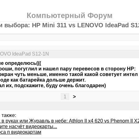
Компьютерный Форум
и выбора: HP Mini 311 vs LENOVO IdeaPad S1
ENOVO IdeaPad S12-1N
не определюсь(((
роши, погуглил и нашел пару перевесов в сторону HP:
 экран чуть меньше, именно такой какой советует интел
роде как батарейка дольше держит.
ал их, подскажите, буду очень благодарен)
1
>
 также:
в руках или Журавль в небе: Athlon II x4 620 vs Phenom II X
те насчёт видеокарты...
оса п видеокартам