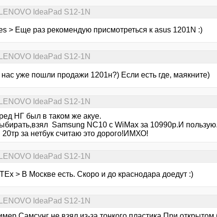
s LENOVO IdeaPad S12-1N
es > Еще раз рекомендую присмотреться к asus 1201N :)
s LENOVO IdeaPad S12-1N
у нас уже пошли продажи 1201н?) Если есть где, маякните)
s LENOVO IdeaPad S12-1N
ред НГ был в таком же акуе.
выбирать,взял Samsung NC10 c WiMax за 10990р.И пользую
 20тр за нетбук считаю это дорого!ИМХО!
s LENOVO IdeaPad S12-1N
Ex > В Москве есть. Скоро и до краснодара доедут :)
s LENOVO IdeaPad S12-1N
имер Самсунг не взял из-за тонкого пластика.При открытом