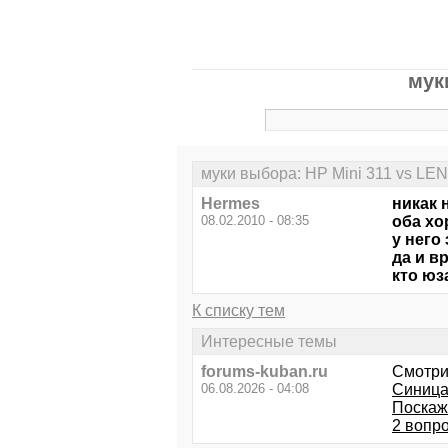
мук
муки выбора: HP Mini 311 vs L
Hermes
никак 
08.02.2010 - 08:35
оба хо
у него
да и в
кто юз
К списку тем
Интересные темы
forums-kuban.ru
Смотри
06.08.2026 - 04:08
Синица 
Поскажи
2 вопр