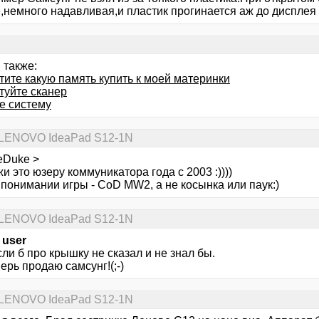
,немного надавливая,и пластик прогинается аж до дисплея 
 также:
тите какую память купить к моей материнки
туйте сканер
е систему
s LENOVO IdeaPad S12-1N
eDuke >
и это юзеру коммуникатора года с 2003 :))))
понимании игры - CoD MW2, а не косынка или паук:)
s LENOVO IdeaPad S12-1N
 user
ли б про крышку не сказал и не знал бы.
ерь продаю самсунг!(;-)
s LENOVO IdeaPad S12-1N