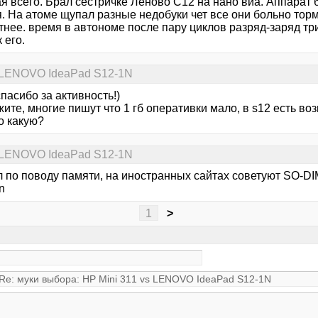
я всего. Брал сестричке Леново С12 на нано виа. Аппарат 
. На атоме щупал разные недобуки чет все они больно торм
тнее. время в автономе после пару циклов разряд-заряд тр
 его.
s LENOVO IdeaPad S12-1N
пасибо за активность!)
ите, многие пишут что 1 гб оперативки мало, в s12 есть воз
о какую?
s LENOVO IdeaPad S12-1N
л по поводу памяти, на иностранных сайтах советуют SO-D
n
1
>