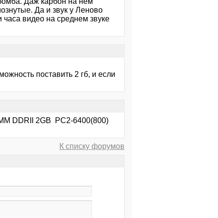
бомба. Даж карбон на нем
ознутые. Да и звук у Леново
и часа видео на среднем звуке
можность поставить 2 гб, и если
IMM DDRII 2GB PC2-6400(800)
К списку форумов