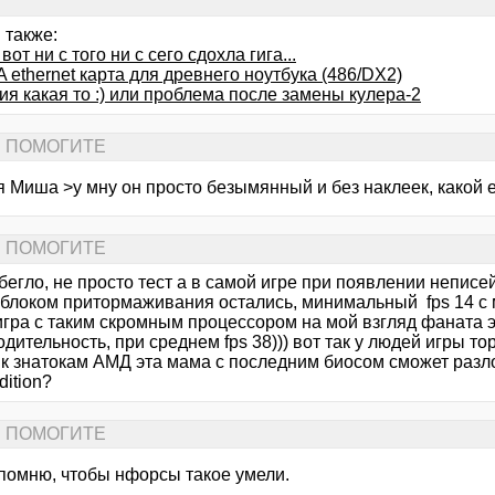
 также:
 вот ни с того ни с сего сдохла гига...
ethernet карта для древнего ноутбука (486/DX2)
я какая то :) или проблема после замены кулера-2
... ПОМОГИТЕ
 Миша >у мну он просто безымянный и без наклеек, какой е
... ПОМОГИТЕ
бегло, не просто тест а в самой игре при появлении непис
 блоком притормаживания остались, минимальный fps 14 с м
 игра с таким скромным процессором на мой взгляд фаната 
дительность, при среднем fps 38))) вот так у людей игры тор
 к знатокам АМД эта мама с последним биосом сможет разл
dition?
... ПОМОГИТЕ
 помню, чтобы нфорсы такое умели.