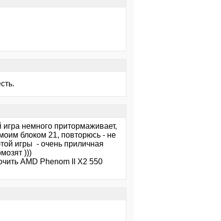
сть.
ей игра немного притормаживает,
оим блоком 21, повторюсь - не
этой игры - очень приличная
мозят )))
очить AMD Phenom II X2 550