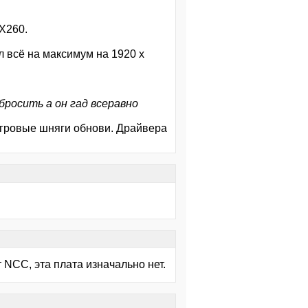
X260.
л всё на максимум на 1920 x
росить а он гад всеравно
игровые шняги обнови. Драйвера
т NCC, эта плата изначально нет.