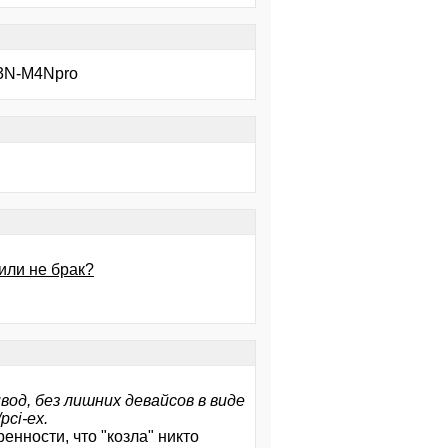
M3N-M4Npro
 или не брак?
ивод, без лишних девайсов в виде
ci-ex.
енности, что "козла" никто