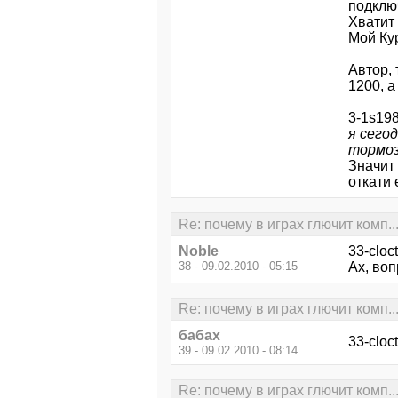
подключ
Хватит 
Мой Ку
Автор, 
1200, а
3-1s198
я сего
тормоз
Значит
откати
Re: почему в играх глючит комп
Noble
33-cloct
38 - 09.02.2010 - 05:15
Ах, воп
Re: почему в играх глючит комп
бабах
33-cloc
39 - 09.02.2010 - 08:14
Re: почему в играх глючит комп