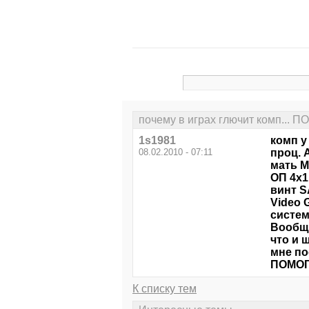
почему в играх глючит комп...
1s1981
комп у
08.02.2010 - 07:11
проц. A
мать M
ОП 4х1
винт SA
Video 
систем
Вообще
что и 
мне по
ПОМО
К списку тем