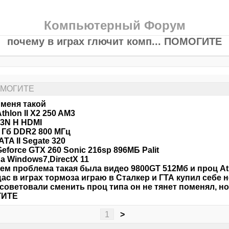
Компьютерный Форум
почему в играх глючит комп... ПОМОГИТЕ
 ПОМОГИТЕ
 меня такой
thlon II X2 250 AM3
3N H HDMI
 Гб DDR2 800 МГц
TA II Segate 320
Geforce GTX 260 Sonic 216sp 896МБ Palit
а Windows7,DirectX 11
м проблема такая была видео 9800GT 512Mб и проц At
щас в играх тормоза играю в Сталкер и ГТА купил себе
советовали сменить проц типа он не тянет поменял, но 
ГИТЕ
1
>