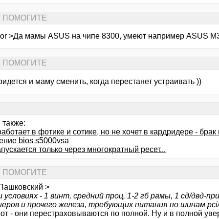
... ПОМОГИТЕ
ctor >Да мамы ASUS на чипе 8300, умеют например ASUS 
... ПОМОГИТЕ
ридется и маму сменить, когда перестанет устраивать ))
 также:
аботает в фотике и сотике, но не хочет в кардридере - брак
ение bios s5000vsa
пускается только через многократный ресет...
... ПОМОГИТЕ
 Пашковский >
 условиях - 1 винт, средний проц, 1-2 гб рамы, 1 сд/двд-пр
еров и прочего железа, требующих питания по шинам pci/p
т - они перестраховываются по полной. Ну и в полной увер