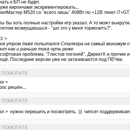
ать к БП не будет.
уже кирпичами экскрементировать...
релМастер М520 со "всего лишь" 408Вт по +12В тянет i7+GT
ты бы хоть полные настройки игр указал. А то можт выкрути
 потом возмущаешься - "шо это у меня тормозитъ?".
1 >
дня утром даже попытался Сталкера на самый минимум сб
ит как и раньше тока чуть реже
 софтовая проблема. "Глистов погоняй", ДиректХ и прочие 
 ещё. Последние версии уже не затачиваются под ПЕЧки.
... ПОМОГИТЕ
or >
рос решён...
... ПОМОГИТЕ
tor > нужно перешить и посмотреть. :)) чипсет поддерживае
... ПОМОГИТЕ