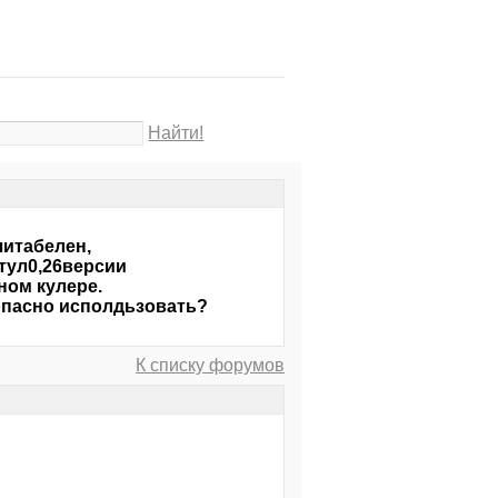
Найти!
читабелен,
итул0,26версии
ном кулере.
зопасно исполдьзовать?
К списку форумов