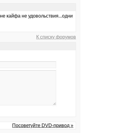
 не кайфа не удовольствия...одни
К списку форумов
Посоветуйте DVD-привод »