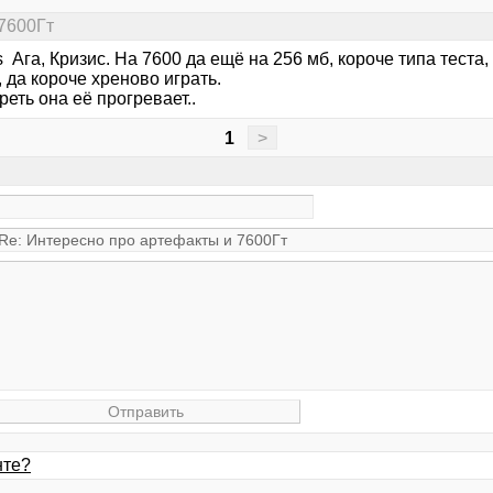
7600Гт
 Ага, Кризис. На 7600 да ещё на 256 мб, короче типа теста,
 да короче хреново играть.
реть она её прогревает..
1
>
нте?