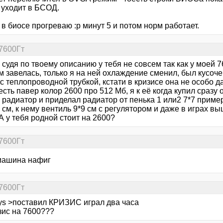
 уходит в БСОД.
 в биосе прогреваю :p минут 5 и потом норм работает.
7600Гт
 судя по твоему описанию у тебя не совсем так как у моей 7
м завелась, только я на ней охлаждение сменил, был кусоч
с теплопроводной трубкой, кстати в кризисе она не особо да
есть павер колор 2600 про 512 Мб, я к её когда купил сраз
радиатор и приделал радиатор от пенька 1 или2 7*7 приме
 см, к нему вентиль 9*9 см с регулятором и даже в играх вы
А у тебя родной стоит на 2600?
7600Гт
 машина нафиг
7600Гт
iys >поставил КРИЗИС играл два часа
зис на 7600???