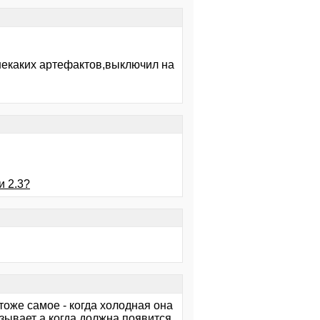
 некаких артефактов,выключил на
 2.3?
тоже самое - когда холодная она
зывает а когда должна появится