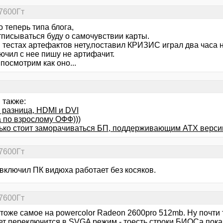
7600Гт
о теперь типа блога,
тписываться буду о самочувствии карты.
в тестах артефактов нету,поставил КРИЗИС играл два часа
ючил с нее пишу не артифачит.
посмотрим как оно...
 также:
 разница, HDMI и DVI
а по взрослому ОФФ)))
ько стоит заморачиваться БП, поддерживающим ATX версии
7600Гт
 включил ПК видюха работает без косяков.
7600Гт
тоже самое на powercolor Radeon 2600pro 512mb. Ну почти 
ет переключится в SVGA режим - тоесть строки БИОСа пока