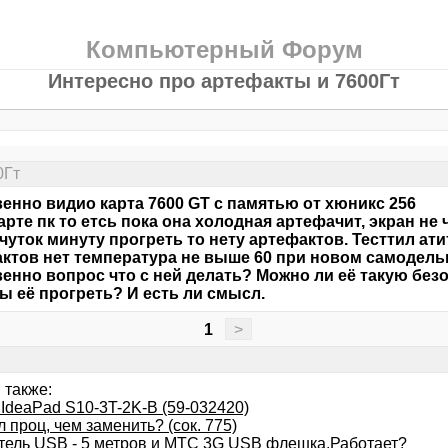
Компьютерный Форум
Интересно про артефакты и 7600Гт
0Гт
енно видио карта 7600 GT с памятью от хюникс 256
арте пк то етсь пока она холодная артефачит, экран не 
 чуток минуту прогреть то нету артефактов. Тесттил ат
ктов нет температура не выше 60 при новом самодель
енно вопрос что с ней делать? Можно ли её такую бе
бы её прогреть? И есть ли смысл.
1
>
 также:
 IdeaPad S10-3T-2K-B (59-032420)
 проц, чем заменить? (сок. 775)
тель USB - 5 метров и МТС 3G USB флешка.Работает?