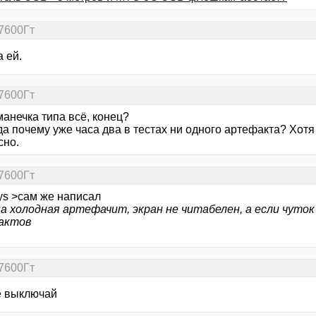
7600Гт
 ей.
7600Гт
манечка типа всё, конец?
да почему уже часа два в тестах ни одного артефакта? Хотя
сно.
7600Гт
ys >сам же написал
на холодная артефачит, экран не читабелен, а если чуто
актов
7600Гт
е выключай