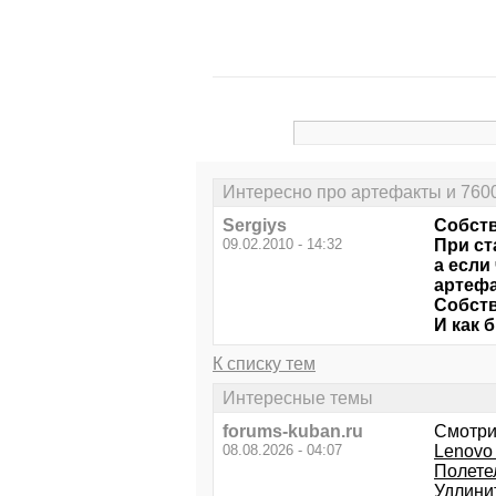
Интересно про артефакты и 760
Sergiys
Собств
09.02.2010 - 14:32
При ст
а если
артефа
Собств
И как 
К списку тем
Интересные темы
forums-kuban.ru
Смотри
08.08.2026 - 04:07
Lenovo
Полетел
Удлини