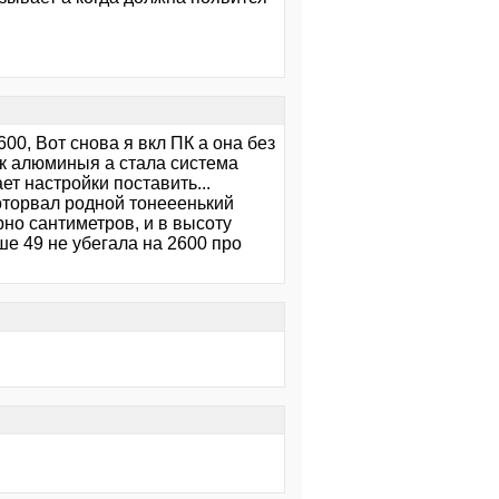
600, Вот снова я вкл ПК а она без
ек алюминыя а стала система
ет настройки поставить...
у оторвал родной тонееенький
рно сантиметров, и в высоту
ше 49 не убегала на 2600 про