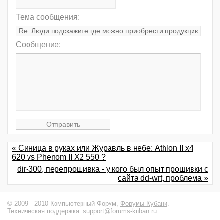
Тема сообщения:
Сообщение:
« Синица в руках или Журавль в небе: Athlon II x4
620 vs Phenom II X2 550 ?
dir-300, перепрошивка - у кого был опыт прошивки с
сайта dd-wrt, проблема »
© 2009—2010 Компьютерный Форум,
Форумы Кубани
.
Техническая поддержка:
support@forums-kuban.ru