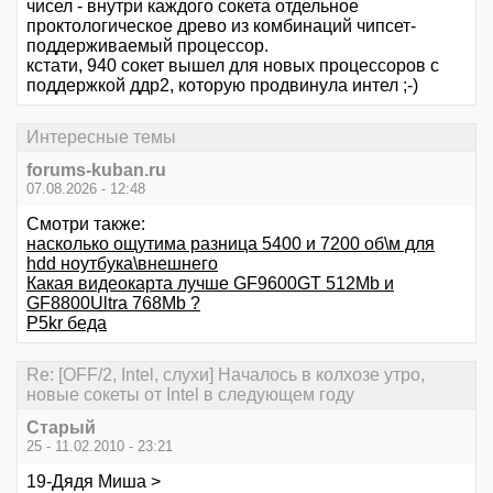
чисел - внутри каждого сокета отдельное
проктологическое древо из комбинаций чипсет-
поддерживаемый процессор.
кстати, 940 сокет вышел для новых процессоров с
поддержкой ддр2, которую продвинула интел ;-)
Интересные темы
forums-kuban.ru
07.08.2026 - 12:48
Смотри также:
насколько ощутима разница 5400 и 7200 об\м для
hdd ноутбука\внешнего
Какая видеокарта лучше GF9600GT 512Mb и
GF8800Ultra 768Mb ?
P5kr беда
Re: [OFF/2, Intel, слухи] Началось в колхозе утро,
новые сокеты от Intel в следующем году
Старый
25 - 11.02.2010 - 23:21
19-Дядя Миша >