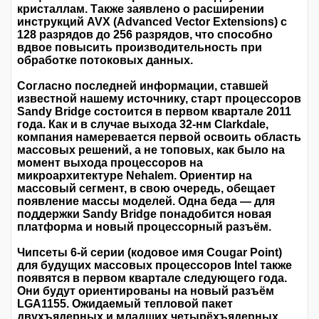
кристаллам. Также заявлено о расширении
инструкций AVX (Advanced Vector Extensions) с
128 разрядов до 256 разрядов, что способно
вдвое повысить производительность при
обработке потоковых данных.
Согласно последней информации, ставшей
известной нашему источнику, старт процессоров
Sandy Bridge состоится в первом квартале 2011
года. Как и в случае выхода 32-нм Clarkdale,
компания намеревается первой освоить область
массовых решений, а не топовых, как было на
момент выхода процессоров на
микроархитектуре Nehalem. Ориентир на
массовый сегмент, в свою очередь, обещает
появление массы моделей. Одна беда — для
поддержки Sandy Bridge понадобится новая
платформа и новый процессорный разъём.
Чипсеты 6-й серии (кодовое имя Cougar Point)
для будущих массовых процессоров Intel также
появятся в первом квартале следующего года.
Они будут ориентированы на новый разъём
LGA1155. Ожидаемый тепловой пакет
двухъядерных и младших четырёхъядерных