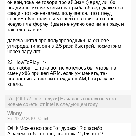
ой вэй, тока не говори про айбиэм :) вряд ли, бо
роадмапы ихние молчат как рыба об лед. даже вон
сэнди - тот же нехалем. получается, что штеуд
совсем обленились и мышей не ловит. а ты про
новую платформу :) да и не нужно оно им ни разу, и
так пипл хавает...
давеча читал про полупроводники на основе
углерода, типа они в 2.5 раза быстрей. посмотрим
через пару лет...
22-HowToPlay_ >
про лобби +1. тока вот не хотелось бы, чтобы на
смену х86 пришел ARM. если уж менять, так
полностью. а оно ни штеуду, ни АМД ни разу не
впало...
Re: [OFF/2, Intel, слухи] Началось в колхозе утро,
новые сокеты от Intel в следующем году
Winny
26 - 12.02.2010 - 03:59
ОФФ Можно вопрос "от дурака" ? спасибо.
А зачем, собственно, эта гонка ? Для игр ?