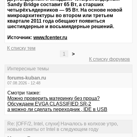
Sandy Bridge составит 65 Вт, а старших
четырёхъядерников — 95 Вт. На основе новой
микроархитектуры во втором или третьем
квартале 2011 года обещают появиться
шестиядерные и восьмиядерные решений.
Источник:
www.fcenter.ru
К списку тем
1
>
К списку форумов
Интересные темы
forums-kuban.ru
07.08.2026 - 12:48
Смотри также:
Можно проверить материнку без проца?
Обсуждаем EVGA CLASSIFIED SR-2
а можно ли сделать переходник , IDE в USB
Re: [OFF/2, Intel, слухи] Началось в колхозе утро,
новые сокеты от Intel в следующем году