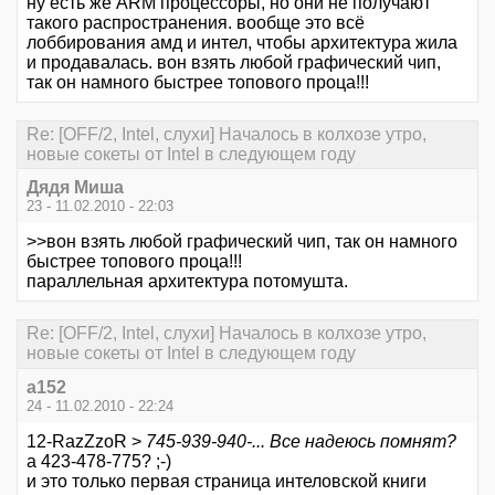
ну есть же ARM процессоры, но они не получают
такого распространения. вообще это всё
лоббирования амд и интел, чтобы архитектура жила
и продавалась. вон взять любой графический чип,
так он намного быстрее топового проца!!!
Re: [OFF/2, Intel, слухи] Началось в колхозе утро,
новые сокеты от Intel в следующем году
Дядя Миша
23 - 11.02.2010 - 22:03
>>вон взять любой графический чип, так он намного
быстрее топового проца!!!
параллельная архитектура потомушта.
Re: [OFF/2, Intel, слухи] Началось в колхозе утро,
новые сокеты от Intel в следующем году
a152
24 - 11.02.2010 - 22:24
12-RazZzoR >
745-939-940-... Все надеюсь помнят?
а 423-478-775? ;-)
и это только первая страница интеловской книги