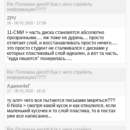
Re: Поломан диск!!! Как с него сграбить
информацию????
ZPV
16 - 05.01.2010 - 17:58
11-СМИ > часть диска становятся абсолютно
прозрачными..... яж тоже не дурень.... просто
отлетает слой, и восстанавливать просто нечего.....
это просто студент не сталкивался с дисками у
которых пластиковый слой идеален, а вот та часть,
"куда пишется" похерелась......
Re: Поломан диск!!! Как с него сграбить
информацию????
Aдмин4еГ
17 - 05.01.2010 - 18:11
ту алл> чего все пытаются письками меряться???
0-Niola > смотря какой кусок и как отвалился, если
маленький кусочек и то слой пластика, то в постах
уже все написанно...
Re: Поломан диск!!! Как с него сграбить