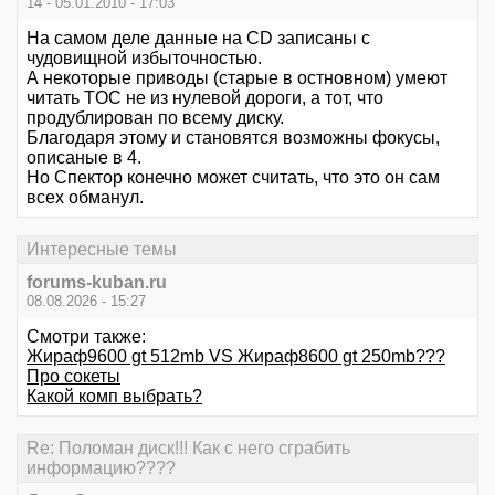
14 - 05.01.2010 - 17:03
На самом деле данные на CD записаны с
чудовищной избыточностью.
А некоторые приводы (старые в остновном) умеют
читать TOC не из нулевой дороги, а тот, что
продублирован по всему диску.
Благодаря этому и становятся возможны фокусы,
описаные в 4.
Но Спектор конечно может считать, что это он сам
всех обманул.
Интересные темы
forums-kuban.ru
08.08.2026 - 15:27
Смотри также:
Жираф9600 gt 512mb VS Жираф8600 gt 250mb???
Про сокеты
Какой комп выбрать?
Re: Поломан диск!!! Как с него сграбить
информацию????