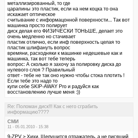
металлизированный, то где
царапины это пластик, если на нем коцка то она
искажает оптическое
считывание с информацонной поверхности... Так вот
машинка просто полирует
диск делая его ФИЗИЧЕСКИ ТОНЬШЕ, делает это
очень медленно но стачивает
пластик отлично, если инф поверхность целая то
пластик шлифануть вопрос
времяни, расходняки к машинке недешевые как и
машинка, так вот тебе теперь
вопрос: А сколько я захочу за полировку диска до
нулевого слоя ? Правильный
ответ - тебе не так оно нужно чтобы стока плотить !
Если тебе это надо то
купи себе SKIP-AWAY Pro и радуйся как
восстановлению лучше меня :))
Re: Поломан диск!!! Как с него сграбить
информацию????
СМИ
11 - 05.01.2010 - 15:38
9-ZPV > Хихи. Щелушится отражатель, а не писящий