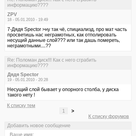
информацию????
ZPV
18 - 05.01.2010 - 19:49
7-Дядя Speсtor >ну так чё, спициализд, про мат часть
просветишь нас неграмотных, как отполировать
несущий данные слой??? или так дашь помереть,
неграмотными....??
Re: Поломан диск!!! Как с него сграбить
информацию????
Дядя Speсtor
19 - 05.01.2010 - 20:28
Несущий слой бывает у опорного столба, у диска
такого нету !
К списку тем
1
>
К списку форумов
Добавить новое сообщение
Ваше имя: