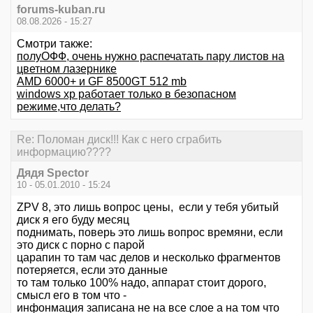
forums-kuban.ru
08.08.2026 - 15:27
Смотри также:
полуОФФ, очень нужно распечатать пару листов на
цветном лазернике
AMD 6000+ и GF 8500GT 512 mb
windows xp работает только в безопасном
режиме,что делать?
Re: Поломан диск!!! Как с него сграбить
информацию????
Дядя Speсtor
10 - 05.01.2010 - 15:24
ZPV 8, это лишь вопрос цены, если у тебя убитый
диск я его буду месяц
поднимать, поверь это лишь вопрос времяни, если
это диск с порно с парой
царапин то там час делов и несколько фрагментов
потеряется, если это данные
то там только 100% надо, аппарат стоит дорого,
смысл его в том что -
инфонмация записана не на все слое а на том что