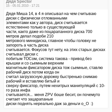
Дядя Speсtor
15 - 05.01.2010 - 17:21
Дядя Миша 14, в 4 я описывал на чем считываю
диски с физически отломанными
элементами как у автора, диск считывается
естественно только в существующей
части, както даже из поцарапанного диска 700
метров делал подоби 210
метрового минидиска, главное чтобы головку не
запороть а часть диска
считывается. Фокусов тут нету, на этих старых дисках
считывал диски с
побитым ТОСом, система такова - привод без
крышки и со сьемным верхним
магнитным фиксатором диска тож сьемные, ставлю
рабочий диск потом когда он
считал загрузосную дорожку быстренько снимаю
рабочий и вставляю битый и
сверху фиксатор, путем нехитрых манипуляций с 10-
го раза инфа
считывается... меня ZPV боше бесит, он почемуто
считает что зацарапаные
диски поднять нереально даж за деньги о_О :)