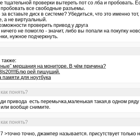
е тщательной проверки вытереть пот со лба и пробовать. Е
- пробовать все свободные разъемы.
о за вставьте диск в системе? Убедиться, что это именно тот
, а не виртуальный.
возможности проверить привод у друга
 ничего не помогло - значит, либо вы попали на покупку нов
нки, нужное подчеркнуть.
 также:
тные" мерцания на мониторе. В чём причина?
ls20!!!!Блю рей пишущий.
а памяти для ноутбука
как понять?
ади привода есть перемычка,маленькая такая,в одном ряду
 или вообще снимите.
как понять?
7 >точно точно, джампер называется. присутствует только 