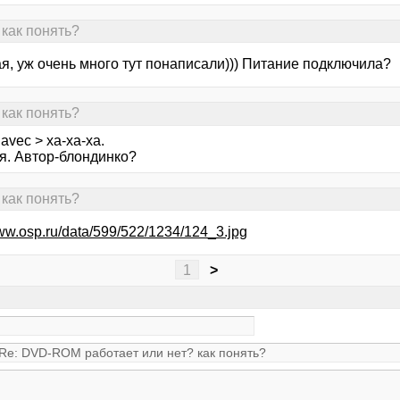
как понять?
я, уж очень много тут понаписали))) Питание подключила?
как понять?
avec > ха-ха-ха.
ая. Автор-блондинко?
как понять?
www.osp.ru/data/599/522/1234/124_3.jpg
1
>