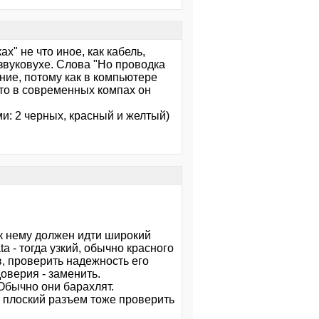
х" не что иное, как кабель,
звуковухе. Слова "Но проводка
ние, потому как в компьютере
что в современных компах он
и: 2 черных, красный и желтый)
о к нему должен идти широкий
a - тогда узкий, обычно красного
, проверить надежность его
оверия - заменить.
 Обычно они барахлят.
 - плоский разъем тоже проверить