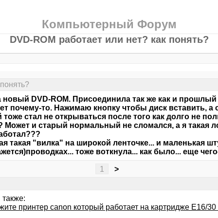
Компьютерный Форум
DVD-ROM работает или нет? как понять?
 понять?
 новый DVD-ROM. Присоединила так же как и прошлый
ет почему-то. Нажимаю кнопку чтобы диск вставить, а он 
 тоже стал не открываться после того как долго не пол
 Может и старый нормальный не сломался, а я такая ло
аботал???
я такая "вилка" на широкой ленточке... и маленькая шт
ажется)проводках... тоже воткнула... как было... еще че
1
>
 также:
жите принтер canon который работает на картридже E16/30 