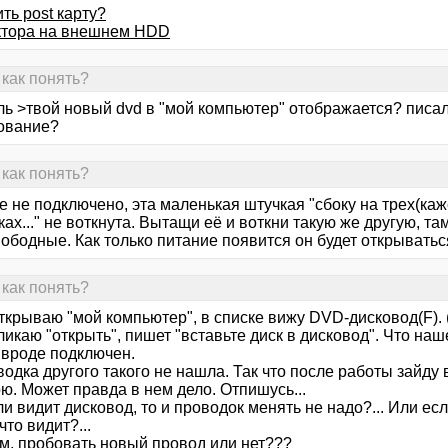
ить post карту?
ктора на внешнем HDD
как понять?
ль >твой новый dvd в "мой компьютер" отображается? писал
ование?
как понять?
 не подключено, эта маленькая штучкая "сбоку на трех(каж
ах..." не воткнута. Вытащи её и воткни такую же другую, т
ободные. Как только питание появится он будет открыватьс
как понять?
ткрываю "мой компьютер", в списке вижу DVD-дисковод(F). (
ликаю "открыть", пишет "вставьте диск в дисковод". Что на
 вроде подключен.
одка другого такого не нашла. Так что после работы зайду 
ю. Может правда в нем дело. Отпишусь...
и видит дисковод, то и проводок менять не надо?... Или есл
что видит?...
м, пробовать новый провод или нет???