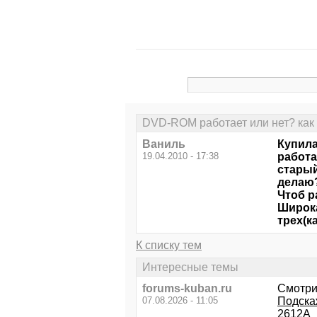
DVD-ROM работает или нет? как
Ваниль
Купила
19.04.2010 - 17:38
работа
старый
делаю?
Чтоб р
Широка
трех(к
К списку тем
Интересные темы
forums-kuban.ru
Смотри
07.08.2026 - 11:05
Подска
2612A