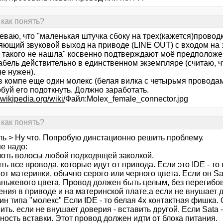
как понять?
ваю, что "маленькая штучка сбоку на трех(кажется)проводка
яющий звуковой выход на приводе (LINE OUT) с входом на 
о такого не нашла" косвенно подтверждают моё предположе
кабель действительно в единственном экземпляре (считаю, 
е нужен).
в компе еще один молекс (белая вилка с четырьмя проводам
буй его подоткнуть. Должно заработать.
u.wikipedia.org/wiki/
Файл:Molex_female_connector.jpg
как понять?
ль > Ну что. Попробую динстационно решить проблему.
е надо:
лоть волосы любой подходящей заколкой.
ть все провода, которые идут от привода. Если это IDE - т
т материнки, обычно серого или черного цвета. Если он Sat
аньжевого цвета. Провод должен быть целым, без перегибов
ния в приводе и на материнской плате,а если не внушает д
н типа "молекс" Если IDE - то белая 4х контактная фишка.
ть. если не внушает доверия - вставить другой. Если Sata
ность вставки. Этот провод должен идти от блока питания.