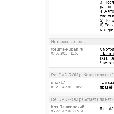
3) Посл
равно 
4) А чт
системе
5) По 
6) Если
матери
Интересные темы
forums-kuban.ru
Смотри
07.08.2026 - 11:05
"Часто
LG bh08
Частот
Re: DVD-ROM работает или нет? 
snak17
Там сз
8 - 21.04.2010 - 18:23
правей
Re: DVD-ROM работает или нет? 
Кот Пашковский
8-snak1
9 - 22.04.2010 - 05:51