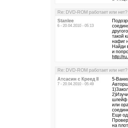
Re: DVD-ROM работает или нет? 
Stanlee
Подозре
6 - 20.04.2010 - 05:13
соедин
другог
такой 
нафиг н
Найди 
и попро
http://r
Re: DVD-ROM работает или нет? 
Атсасин с Креед II
5-Вани
7 - 20.04.2010 - 05:49
Авторш
1)Зако
2)Изучи
шлейф о
или ор
соедине
Еще оди
Провери
на плот