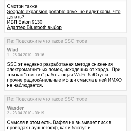
Смотри также:
Seagate expansion portable drive- не видит копм. Что
делать?
ИБП Eaton 9130
Адаптер Bluetooth выбор
Re: Подскажите что такое SSC mode
Wlad
1 - 23.04.2010 - 09:16
SSC эт недавно разработаная метода снижения
электромагнитных помех, исходящих от харда. При
том как "свистит" работающая Wi-Fi, блЮтус и
прочие радиокАнальные мЫши смысла в ней ИМХО
не наблюдается.
Re: Подскажите что такое SSC mode
Wasder
2 - 23.04.2010 - 09:19
Смысля в этом есть. Вафля не вызывает писк в
проводах наушнегофф, как и блютус и