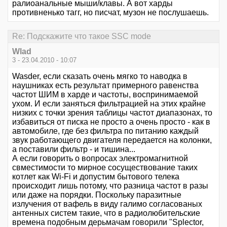
ралиоанальные мыши/клавы. А вот харды
противненько тагг, но писчат, музон не послушаешь.
Re: Подскажите что такое SSC mode
Wlad
3 - 23.04.2010 - 10:07
Wasder, если сказать очень мягко то наводка в
наушниках есть результат примерного равенства
частот ШИМ в харде и частоты, воспринимаемой
ухом. И если заняться фильтрацией на этих крайне
низких с точки зрения таблицы частот диапазонах, то
избавиться от писка не просто а очень просто - как в
автомобиле, где без фильтра по питанию каждый
звук работающего двигателя передается на колонки,
а поставили фильтр - и тишина...
А если говорить о вопросах электромагнитной
свместимости то мирное сосуществование таких
котлет как Wi-Fi и допустим бытового телека
происходит лишь потому, что разница частот в разы
или даже на порядки. Поскольку паразитные
излучения от вафель в виду галимо согласованых
антенных систем такие, что в радиолюбительские
времена подобным дерьмачам говорили "Splector,