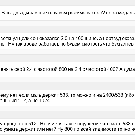
 В ты догадываешься в каком режиме каспер? пора медаль 
воткнул целик он оказался 2,0 на 400 шине. а нортвуд оказа
е. Ну так вроде работает, но будем смотреть что бухгалтер 
менять свой 2.4 с частотой 800 на 2.4 с частотой 400? А д
чему нет, если мать держит 533, то можно и на 2400/533 (ибо
эш был 512, а не 1024.
м проце кэш 512. Но у меня такое ощущение что мать 533 
то узнать держит или нет? Ну 800 по всей видимости точно н