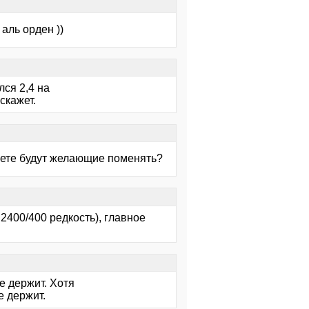
аль орден ))
лся 2,4 на
скажет.
умаете будут желающие поменять?
 2400/400 редкость), главное
не держит. Хотя
е держит.