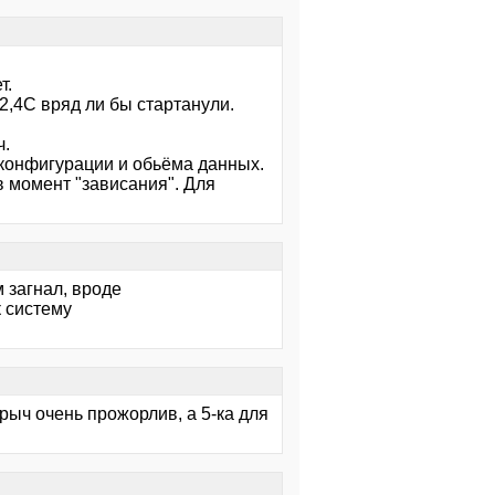
т.
2,4С вряд ли бы стартанули.
ч.
й конфигурации и обьёма данных.
в момент "зависания". Для
 загнал, вроде
к систему
ерыч очень прожорлив, а 5-ка для