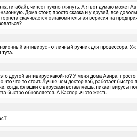
ка гигабайт, чипсет нужно глянуть. А я вот думаю может А
нзионную. Дома стоит, просто сказка и у друзей, все доволь
интернета скачивается ознакомительная верисия на предпри
зоваться?
нзионный антивирус - отличный ручник для процессора. Уж 
 тута.
это другой антивирус какой-то? У меня дома Авира, просто 
о что что-то стоит. Лучше чем доктор вэб, работает быстро
е, когда флэшки с вирусами вставляешь, пикает вирусы пок
та быстро обновляется. А Касперыч это жесть.
асТ