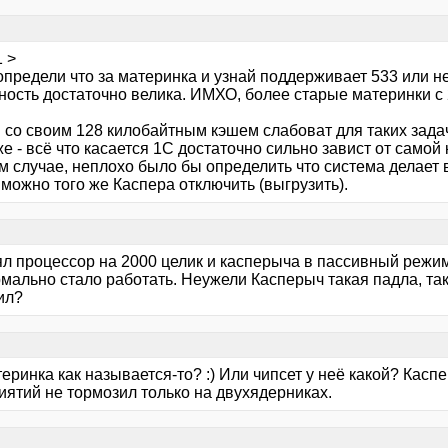
 >
определи что за материнка и узнай поддерживает 533 или не
ность достаточно велика. ИМХО, более старые материнки с 
n со своим 128 килобайтным кэшем слабоват для таких зада
е - всё что касается 1С достаточно сильно завист от само
м случае, неплохо было бы определить что система делает 
можно того же Каспера отключить (выгрузить).
л процессор на 2000 целик и касперыча в пассивный режим
рмально стало работать. Неужели Касперыч такая падла, та
ил?
теринка как называется-то? :) Или чипсет у неё какой? Касп
иятий не тормозил только на двухядерниках.