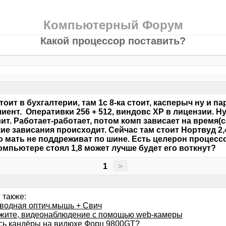
Компьютерный Форум
Какой процессор поставить?
тоит в бухгалтерии, там 1с 8-ка стоит, касперыч ну и п
лиент. Оперативки 256 + 512, виндовс ХР в лицензии. Ну
ит. Работает-работает, потом комп зависает на время(с
кие зависания происходит. Сейчас там стоит Нортвуд 2,4
 мать не поддреживат по шине. Есть целерон процесс
омпьютере стоял 1,8 может лучше будет его воткнут?
1
>
 также:
водная оптич.мышь + Свич
жите, видеонаблюдение с помощью web-камеры
сь кандёры на видюхе Форц 9800GT?