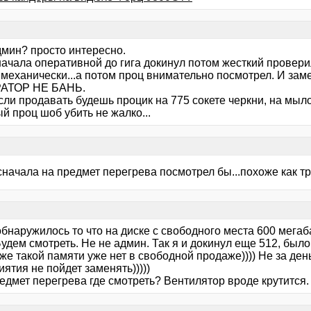
дмин? просто интересно.
ачала оперативной до гига докинул потом жесткий проверил
 механически...а потом проц внимательно посмотрел. И зам
АТОР НЕ БАНЬ.
сли продавать будешь процик на 775 сокете черкни, на мыл
й проц шоб убить не жалко...
сначала на предмет перегрева посмотрел бы...похоже как т
бнаружилось то что на диске с свободного места 600 мегаба
Будем смотреть. Не не админ. Так я и докинул еще 512, было
же такой памяти уже нет в свободной продаже)))) Не за ден
ятия не пойдет заменять)))))
едмет перегрева где смотреть? Вентилятор вроде крутится.