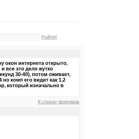
Найти!
ару окон интернета открыто,
 и все это дело жутко
екунд 30-40), потом оживает,
 но комп его видит как 1,2
ор, который изначально в
К списку форумов