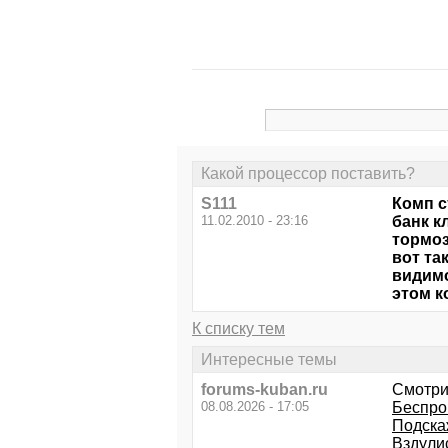
Какой процессор поставить?
S111
Комп с
11.02.2010 - 23:16
банк к
тормоз
вот та
видимо
этом к
К списку тем
Интересные темы
forums-kuban.ru
Смотри
08.08.2026 - 17:05
Беспро
Подска
Вздули