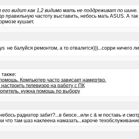
п его видит как 1,2 видимо мать не поддреживат по шине.
до правильную частоту выставить, небось мать ASUS. А так
ормозе кушает.
iys не балуйся ремонтом, а то отвалится)))...сорри ничего ли
 также:
помощь. Компьютер часто зависает намертво.
 настроить телевизор на работу с ПК
копитель. нужна помощь по выбору
ебось радиатор забит?...в биосе...или с & м поставь и смот
и что там шаз наклеена намазать...кароче техобслуживание