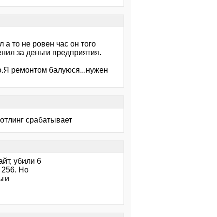
 а то не ровен час он того
енил за деньги предприятия.
о.Я ремонтом балуюся...нужен
ротлинг срабатывает
йт, убили 6
 256. Но
ьги