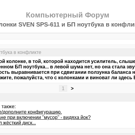
Компьютерный Форум
лонки SVEN SPS-611 и БП ноутбука в конфли
тбука в конфликте
ой колонке, в той, которой находится усилитель, слы
нном БП ноутбука... в левой шума нет, но она стала зв
ость выравнивается при сдвигании ползунка баланса на
жите, пожалуйста, что с колонками и виноват ли здесь
1
>
 также:
е/дополните конфигурацию.
не при включении "мусор" - видяха йок?
 жёсткий диск...