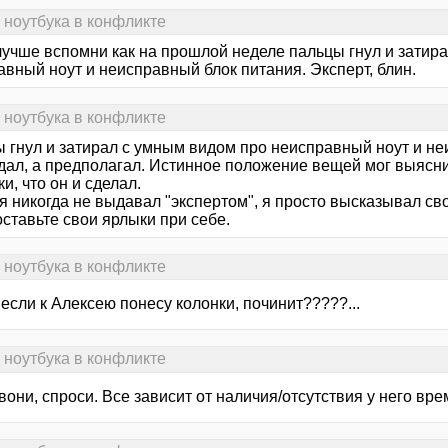
 ноутбука в конфликте
 лучше вспомни как на прошлой неделе пальцы гнул и затир
вный ноут и неисправный блок питания. Эксперт, блин.
 ноутбука в конфликте
 гнул и затирал с умным видом про неисправный ноут и неи
дал, а предполагал. Истинное положение вещей мог выяснит
и, что он и сделал.
я никогда не выдавал "экспертом", я просто высказывал св
ставьте свои ярлыки при себе.
 ноутбука в конфликте
сли к Алексею понесу колонки, починит?????...
 ноутбука в конфликте
вони, спроси. Все зависит от наличия/отсутствия у него вре