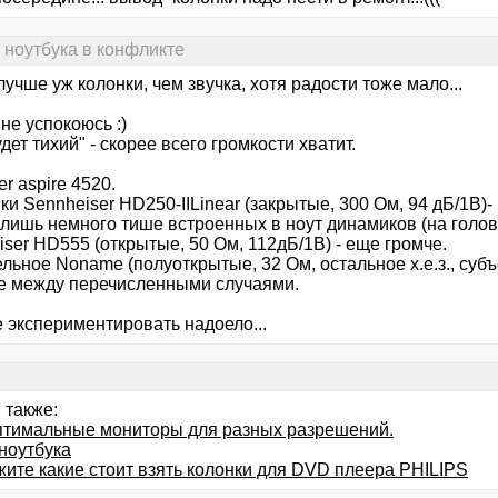
 ноутбука в конфликте
 лучше уж колонки, чем звучка, хотя радости тоже мало...
 не успокоюсь :)
удет тихий" - скорее всего громкости хватит.
er aspire 4520.
и Sennheiser HD250-IILinear (закрытые, 300 Ом, 94 дБ/1В)-
 лишь немного тише встроенных в ноут динамиков (на голов
ser HD555 (открытые, 50 Ом, 112дБ/1В) - еще громче.
ьное Noname (полуоткрытые, 32 Ом, остальное х.е.з., субъе
е между перечисленными случаями.
 экспериментировать надоело...
 также:
птимальные мониторы для разных разрешений.
ноутбука
жите какие стоит взять колонки для DVD плеера PHILIPS