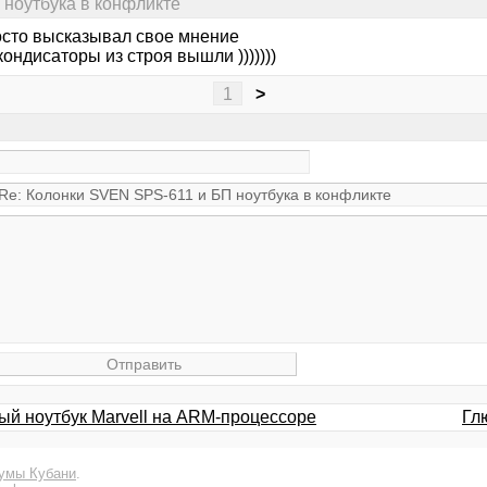
 ноутбука в конфликте
осто высказывал свое мнение
 кондисаторы из строя вышли )))))))
1
>
ый ноутбук Marvell на ARM-процессоре
Гл
умы Кубани
.