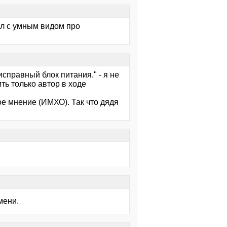
ал с умным видом про
справный блок питания." - я не
ь только автор в ходе
ое мнение (ИМХО). Так что дядя
мени.