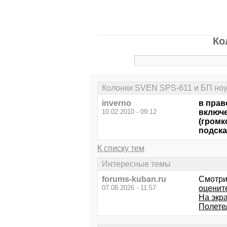
Ко
Колонки SVEN SPS-611 и БП ноу
inverno
в прав
10.02.2010 - 09:12
включе
(громк
подска
К списку тем
Интересные темы
forums-kuban.ru
Смотри
07.08.2026 - 11:57
оценит
На экра
Полетел