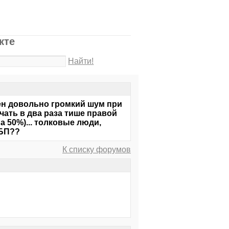
кте
Найти!
шен довольно громкий шум при
учать в два раза тише правой
 50%)... толковые люди,
 БП??
К списку форумов