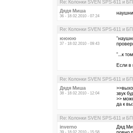
Re: Колонки SVEN SPS-611 и БП
Дядя Миша
наушни
36 - 18.02.2010 - 07:24
Re: Колонки SVEN SPS-611 и БП
юююю
"наушни
37 - 18.02.2010 - 09:43
провери
"...к т
Если в 
Re: Колонки SVEN SPS-611 и БП
Дядя Миша
>>выхо
38 - 18.02.2010 - 12:04
звук бу
>> можн
да к в
Re: Колонки SVEN SPS-611 и БП
inverno
Дяд Ми
39 - 18.02.2010 - 15:58
ровно п