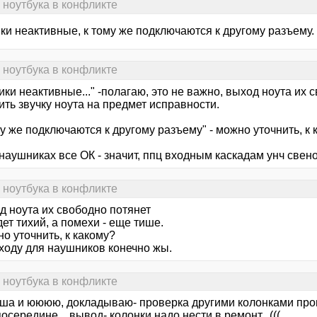
 ноутбука в конфликте
ки неактивные, к тому же подключаются к другому разъему.
 ноутбука в конфликте
ки неактивные..." -полагаю, это не важно, выход ноута их 
ть звучку ноута на предмет исправности.
ому же подключаются к другому разъему" - можно уточнить, к
наушниках все ОК - значит, ппц входным каскадам унч свено
 ноутбука в конфликте
д ноута их свободно потянет
дет тихий, а помехи - еще тише.
о уточнить, к какому?
ыходу для наушников конечно жы.
 ноутбука в конфликте
ша и юююю, докладываю- проверка другими колонками произ
осередине... вывод- колонки надо нести в ремонт...(((