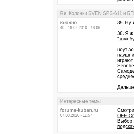
Re: Колонки SVEN SPS-611 и БП
юююю
39. Ну,
40 - 18.02.2010 - 18:06
38. Я ж
"звук б
ноут ac
наушник
играют
Sennhei
Самодел
средне
Дальше
Интересные темы
forums-kuban.ru
Смотри
07.08.2026 - 11:57
OFF. О
Выбор 
подска