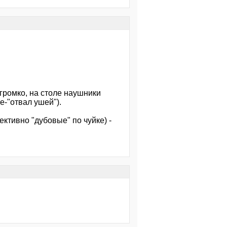
 громко, на столе наушники
е-"отвал ушей").
ктивно "дубовые" по чуйке) -