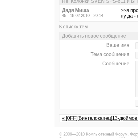
Re: Колонки SVEN SPS-611 и БП
Дядя Миша
>>я пр
45 - 18.02.2010 - 20:14
ну да -
К списку тем
Добавить новое сообщение
Ваше имя:
Тема сообщения:
Сообщение:
« [0FF][Винтелокапец]13-дюймов
© 2009—2010 Компьютерный Форум,
Фор